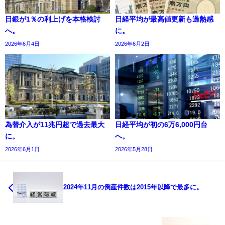
日銀が1％の利上げを本格検討
日経平均が最高値更新も過熱感
へ。
に。
2026年6月4日
2026年6月2日
為替介入が11兆円超で過去最大
日経平均が初の6万6,000円台
に。
へ。
2026年6月1日
2026年5月28日
2024年11月の倒産件数は2015年以降で最多に。