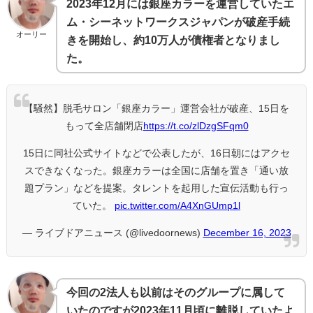
2023年12月には銀座カラーを運営していたエ
ム・シーネットワークスジャパンが破産手続
オーリー
きを開始し、約10万人が債権者となりまし
た。
【騒然】脱毛サロン「銀座カラー」運営会社が破産、15日を
もって全店舗閉店
https://t.co/zlDzgSFqm0
15日に同社公式サイトなどで公表したが、16日朝にはアクセ
スできなくなった。銀座カラーは全国に店舗を置き「通い放
題プラン」などを提案。タレントを起用した宣伝活動も行っ
ていた。
pic.twitter.com/A4XnGUmp1l
— ライブドアニュース (@livedoornews)
December 16, 2023
今回の2法人も以前はそのグループに属して
いたのですが2023年11月頃に離脱していたよ