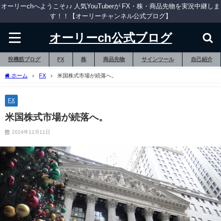
オーリーchへようこそ♪♪ 人気YouTuberが FX・株・商品先物を実況中継しま
す！！【オーリーチャンネル公式ブログ】
オーリーch公式ブログ
投機筋ブログ
FX
株
商品先物
サインツール
自己紹介
ホーム
FX
米国株式市場が続落へ。
FX
米国株式市場が続落へ。
2024年12月11日