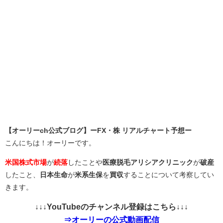
【オーリーch公式ブログ】ーFX・株 リアルチャート予想ー
こんにちは！オーリーです。
米国株式市場
が
続落
したことや
医療脱毛アリシアクリニック
が
破産
したこと、
日本生命
が
米系生保
を
買収
することについて考察してい
きます。
↓↓↓YouTubeのチャンネル登録はこちら↓↓↓
⇒オーリーの公式動画配信