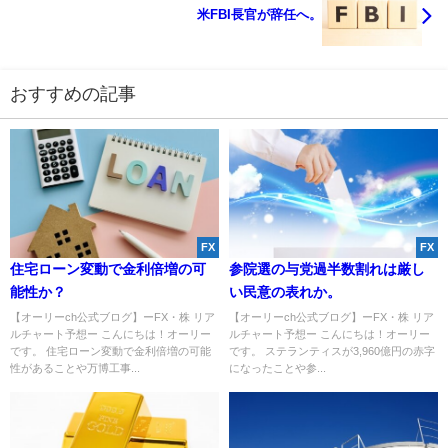
米FBI長官が辞任へ。
おすすめの記事
FX
FX
住宅ローン変動で金利倍増の可
参院選の与党過半数割れは厳し
能性か？
い民意の表れか。
【オーリーch公式ブログ】ーFX・株 リア
【オーリーch公式ブログ】ーFX・株 リア
ルチャート予想ー こんにちは！オーリー
ルチャート予想ー こんにちは！オーリー
です。 住宅ローン変動で金利倍増の可能
です。 ステランティスが3,960億円の赤字
性があることや万博工事...
になったことや参...