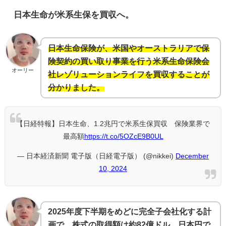
日本生命が米系生保を買収へ。
日本生命保険が、米国やオーストラリアで保
険契約の買い取り事業を行う米系生命保険会
オーリー
社レゾリューションライフを買収することが
分かりました。
【日経特報】日本生命、1.2兆円で米系生保買収 保険業界で
最高額
https://t.co/5OZcE9B0UL
— 日本経済新聞 電子版（日経電子版） (@nikkei)
December
10, 2024
2025年度下半期をめどに完全子会社化する計
画で、株式の取得額は約82億ドル、日本円で