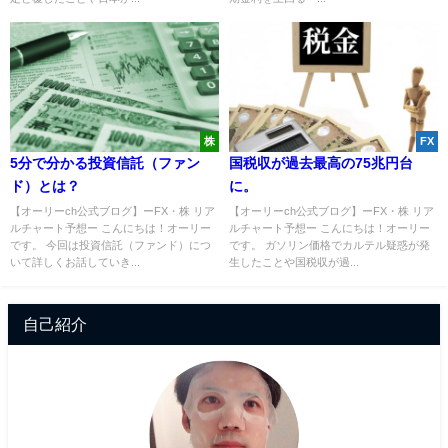
株
FX
5分で分かる投資信託（ファン
国税収が過去最高の75兆円台
ド）とは？
に。
【オーリーch公式ブログ】ーFX・株 リア
【オーリーch公式ブログ】ーFX・株 リア
ルチャート予想ー こんにちは！オーリー
ルチャート予想ー こんにちは！オーリー
です。 今回は投資信託（ファンド）につ
です。 ガソリン価格でカルテル疑惑が発
いて詳しくお話していき...
生したことや国税収が過...
自己紹介