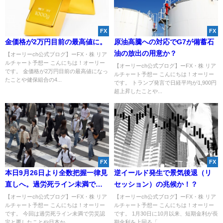
FX
FX
金価格が2万円目前の最高値に。
原油高騰への対応でG7が備蓄石
油の放出の用意か？
【オーリーch公式ブログ】ーFX・株 リア
ルチャート予想ー こんにちは！オーリー
【オーリーch公式ブログ】ーFX・株 リア
です。 金価格が2万円目前の最高値になっ
ルチャート予想ー こんにちは！オーリー
たことや健保組合の4...
です。 トランプ発言で日経平均が1,900円
超上昇したことや...
FX
FX
本日9月26日より全数把握一律見
逆イールド発生で景気後退（リ
直しへ。過労死ライン未満で労
セッション）の兆候か！？
災認定と覆した？
【オーリーch公式ブログ】ーFX・株 リア
【オーリーch公式ブログ】ーFX・株 リア
ルチャート予想ー こんにちは！オーリー
ルチャート予想ー こんにちは！オーリー
です。 今回は過労死ライン未満で労災認
です。 1月30日に10月以来、短期金利が長
定と覆したことや日本か...
期金利を上回る「...