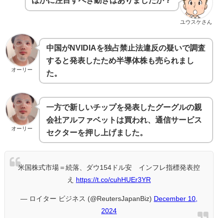
ほかに注目すべき動きはありましたか？
ユウスケさん
中国がNVIDIAを独占禁止法違反の疑いで調査
すると発表したため半導体株も売られまし
オーリー
た。
一方で新しいチップを発表したグーグルの親
会社アルファベットは買われ、通信サービス
オーリー
セクターを押し上げました。
米国株式市場＝続落、ダウ154ドル安 インフレ指標発表控
え
https://t.co/cuhHUEr3YR
— ロイター ビジネス (@ReutersJapanBiz)
December 10,
2024