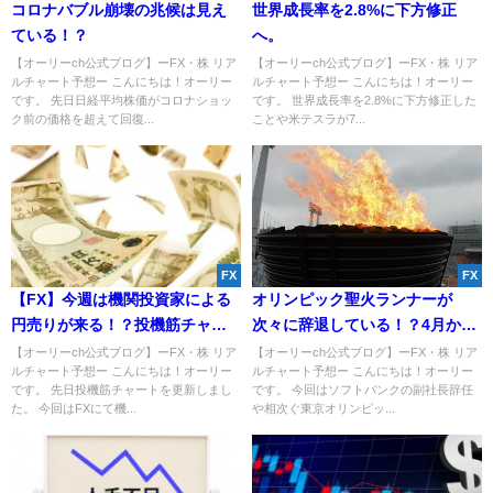
コロナバブル崩壊の兆候は見え
世界成長率を2.8%に下方修正
ている！？
へ。
【オーリーch公式ブログ】ーFX・株 リア
【オーリーch公式ブログ】ーFX・株 リア
ルチャート予想ー こんにちは！オーリー
ルチャート予想ー こんにちは！オーリー
です。 先日日経平均株価がコロナショッ
です。 世界成長率を2.8%に下方修正した
ク前の価格を超えて回復...
ことや米テスラが7...
FX
FX
【FX】今週は機関投資家による
オリンピック聖火ランナーが
円売りが来る！？投機筋チャー
次々に辞退している！？4月から
トから解説！
日本でGESARA開始！
【オーリーch公式ブログ】ーFX・株 リア
【オーリーch公式ブログ】ーFX・株 リア
ルチャート予想ー こんにちは！オーリー
ルチャート予想ー こんにちは！オーリー
です。 先日投機筋チャートを更新しまし
です。 今回はソフトバンクの副社長辞任
た。 今回はFXにて機...
や相次ぐ東京オリンピッ...