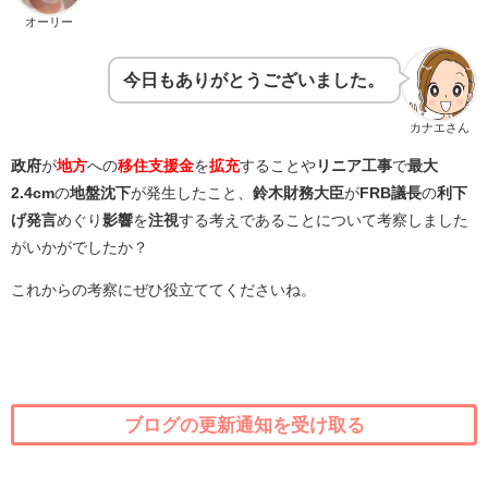
オーリー
今日もありがとうございました。
カナエさん
政府
が
地方
への
移住支援金
を
拡充
することや
リニア工事
で
最大
2.4cm
の
地盤沈下
が発生したこと、
鈴木財務大臣
が
FRB議長
の
利下
げ発言
めぐり
影響
を
注視
する考えであることについて考察しました
がいかがでしたか？
これからの考察にぜひ役立ててくださいね。
ブログの更新通知を受け取る