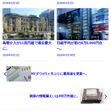
2026年6月4日
2026年6月2日
為替介入が11兆円超で過去最大
日経平均が初の6万6,000円台
に。
へ。
2026年6月1日
2026年5月28日
NYダウが1ヶ月ぶりに最高値を更新へ。
損保の情報漏えいは200万件超に。