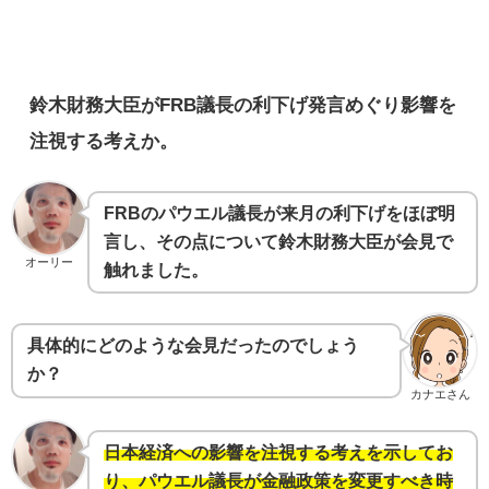
鈴木財務大臣がFRB議長の利下げ発言めぐり影響を
注視する考えか。
FRBのパウエル議長が来月の利下げをほぼ明
言し、その点について鈴木財務大臣が会見で
オーリー
触れました。
具体的にどのような会見だったのでしょう
か？
カナエさん
日本経済への影響を注視する考えを示してお
り、パウエル議長が金融政策を変更すべき時