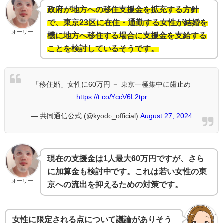
政府が地方への移住支援金を拡充する方針
で、東京23区に在住・通勤する女性が結婚を
オーリー
機に地方へ移住する場合に支援金を支給する
ことを検討しているそうです。
「移住婚」女性に60万円 － 東京一極集中に歯止め
https://t.co/YccV6L2tpr
— 共同通信公式 (@kyodo_official)
August 27, 2024
現在の支援金は1人最大60万円ですが、さら
に加算金も検討中です。これは若い女性の東
オーリー
京への流出を抑えるための対策です。
女性に限定される点について議論がありそう