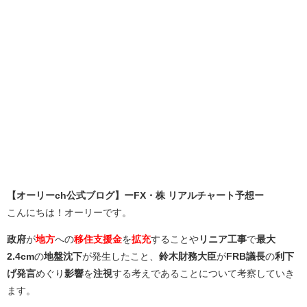
【オーリーch公式ブログ】ーFX・株 リアルチャート予想ー
こんにちは！オーリーです。
政府
が
地方
への
移住支援金
を
拡充
することや
リニア工事
で
最大
2.4cm
の
地盤沈下
が発生したこと、
鈴木財務大臣
が
FRB議長
の
利下
げ発言
めぐり
影響
を
注視
する考えであることについて考察していき
ます。