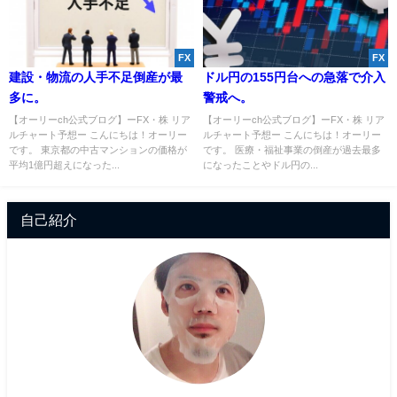
FX
FX
建設・物流の人手不足倒産が最
ドル円の155円台への急落で介入
多に。
警戒へ。
【オーリーch公式ブログ】ーFX・株 リア
【オーリーch公式ブログ】ーFX・株 リア
ルチャート予想ー こんにちは！オーリー
ルチャート予想ー こんにちは！オーリー
です。 東京都の中古マンションの価格が
です。 医療・福祉事業の倒産が過去最多
平均1億円超えになった...
になったことやドル円の...
自己紹介