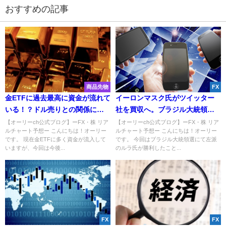
おすすめの記事
商品先物
FX
金ETFに過去最高に資金が流れて
イーロンマスク氏がツイッター
いる！？ドル売りとの関係につ
社を買収へ。ブラジル大統領選
いて解説【商品先物】
にて左派のルラ氏が勝利か。
【オーリーch公式ブログ】ーFX・株 リア
【オーリーch公式ブログ】ーFX・株 リア
ルチャート予想ー こんにちは！オーリー
ルチャート予想ー こんにちは！オーリー
です。 現在金ETFに多く資金が流入して
です。 今回はブラジル大統領選にて左派
いますが、今回は今後...
のルラ氏が勝利したこと...
FX
FX