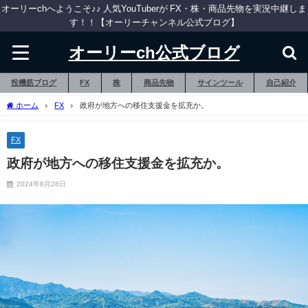
オーリーchへようこそ♪♪ 人気YouTuberが FX・株・商品先物を実況中継しま
す！！【オーリーチャンネル公式ブログ】
オーリーch公式ブログ
投機筋ブログ
FX
株
商品先物
サインツール
自己紹介
ホーム
FX
政府が地方への移住支援金を拡充か。
FX
政府が地方への移住支援金を拡充か。
2024年8月28日