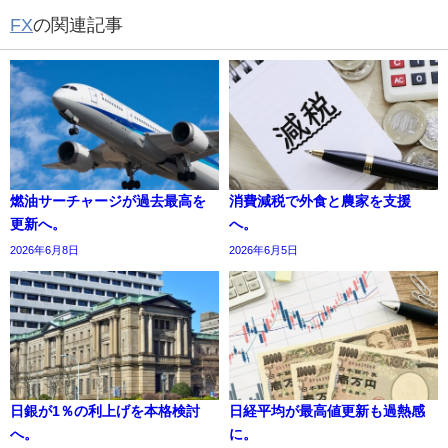
FX
の関連記事
燃油サーチャージが過去最高を
消費減税で外食と農家を支援
更新へ。
へ。
2026年6月8日
2026年6月5日
日銀が1％の利上げを本格検討
日経平均が最高値更新も過熱感
へ。
に。