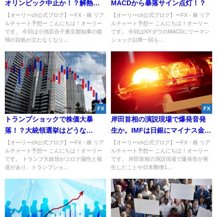
オリンピック中止か！？解熱剤
MACDから暴落サイン点灯！？
がワクチン副反応で品薄に！
【オーリーch公式ブログ】ーFX・株 リア
【オーリーch公式ブログ】ーFX・株 リア
ルチャート予想ー こんにちは！オーリー
ルチャート予想ー こんにちは！オーリー
です。 今回は小池百合子東京都知事の復
です。 今回はNYダウのMACDにリーマン
帰の目処が立たなくなり...
ショック以降一回も...
FX
FX
トランプショックで株価大暴
岸田首相の演説現場で爆発音発
落！？大統領選挙はどうな
生か。IMFは日銀にマイナス金利
る！？
を維持すべきと述べた。
【オーリーch公式ブログ】ーFX・株 リア
【オーリーch公式ブログ】ーFX・株 リア
ルチャート予想ー こんにちは！オーリー
ルチャート予想ー こんにちは！オーリー
です。 トランプ大統領がコロナ陽性と報
です。 岸田首相の演説現場で爆発音が発
道があり、トランプショ...
生したことや日本郵便1...