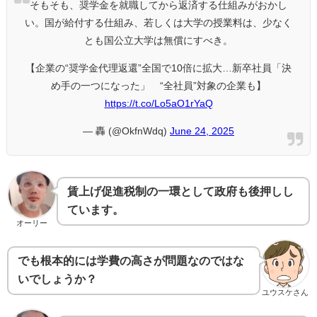
そもそも、奨学金を就職してから返済する仕組みがおかし
い。国が給付する仕組み、若しくは大学の授業料は、少なく
とも国公立大学は無償にすべき。
【企業の“奨学金代理返還”全国で10倍に拡大…新卒社員「決
め手の一つになった」 “全社員”対象の企業も】
https://t.co/Lo5aO1rYaQ
— 轟 (@OkfnWdq)
June 24, 2025
賃上げ促進税制の一環として政府も後押しし
ています。
オーリー
でも根本的には学費の高さが問題なのではな
いでしょうか？
ユウスケさん