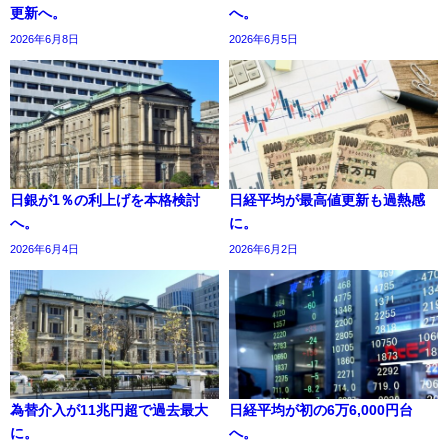
更新へ。
へ。
2026年6月8日
2026年6月5日
日銀が1％の利上げを本格検討
日経平均が最高値更新も過熱感
へ。
に。
2026年6月4日
2026年6月2日
為替介入が11兆円超で過去最大
日経平均が初の6万6,000円台
に。
へ。