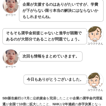
企業が支援するのはありがたいですが、学費
が下がらない限り本当の解決にはならないか
オーリー
もしれませんね。
そもそも奨学金前提じゃないと進学が困難で
あるのが大部分であることが問題でしょう。
ユウスケさん
次回も情報をまとめていきます。
オーリー
今日もありがとうございました。
ユウスケさん
SBI新生銀行
が
7月
に
公的資金
を
完済
したことや
企業
の
奨学金代理返
還
が
全国
で
10倍
に
拡大
したこと、
NHK
が
2年連続
の
赤字決算
となっ