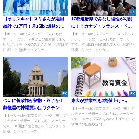
FX
FX
【オリスキャ】スミさんが雇用
17都道府県でみなし陽性が可能
統計で1万円！月1回の爆益の出
に！？カナダ・フランス・ドイ
し方とは？FXサインツール（無
ツで大規模なデモが発生！
【オーリーch公式ブログ】 こんにちは！
【オーリーch公式ブログ】ーFX・株 リア
オーリーです。 今回はこの前対談に来て
ルチャート予想ー こんにちは！オーリー
料）
いただいた初心者のスミさんが、今度は雇
です。 今回は17都道府県でみなし陽性が
用統計で【無料サインツー...
可能になったことやカ...
FX
FX
ついに菅政権が解散・終了か！
東大が授業料を2割値上げへ。
葬儀屋の株爆買いはワクチンに
【オーリーch公式ブログ】ーFX・株 リア
ルチャート予想ー こんにちは！オーリー
よる大量死を暗示している！？
【オーリーch公式ブログ】ーFX・株 リア
です。 東大が授業料を2割値上げすること
ルチャート予想ー こんにちは！オーリー
やNHKの国際放送問...
です。 今回は「菅首相が16日にワクチン
接種」というニュース...