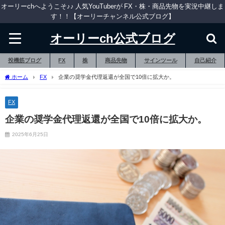
オーリーchへようこそ♪♪ 人気YouTuberが FX・株・商品先物を実況中継しま
す！！【オーリーチャンネル公式ブログ】
オーリーch公式ブログ
投機筋ブログ
FX
株
商品先物
サインツール
自己紹介
ホーム
FX
企業の奨学金代理返還が全国で10倍に拡大か。
FX
企業の奨学金代理返還が全国で10倍に拡大か。
2025年6月25日