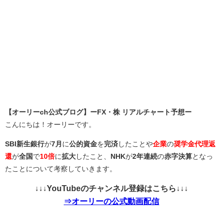
【オーリーch公式ブログ】ーFX・株 リアルチャート予想ー
こんにちは！オーリーです。
SBI新生銀行
が
7月
に
公的資金
を
完済
したことや
企業
の
奨学金代理返
還
が
全国
で
10倍
に
拡大
したこと、
NHK
が
2年連続
の
赤字決算
となっ
たことについて考察していきます。
↓↓↓YouTubeのチャンネル登録はこちら↓↓↓
⇒オーリーの公式動画配信