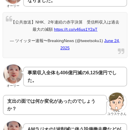
なりました。
オーリー
【公共放送】NHK、2年連続の赤字決算 受信料収入は過去
最大の減額
https://t.co/v46us1Y2aT
— ツイッター速報〜BreakingNews (@tweetsoku1)
June 24,
2025
事業収入全体も406億円減の6,125億円でし
た。
オーリー
支出の面では何か変化があったのでしょう
か？
ユウスケさん
AMラジオの1波削減に伴う設備撤去費などが