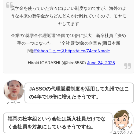
奨学金を使っていた方々にはいい制度なのですが、海外のよ
うな本来の奨学金からどんどんかけ離れていくので、モヤモ
ヤしてます
企業の“奨学金代理返還”全国で10倍に拡大…新卒社員「決め
手の一つになった」 “全社員”対象の企業も(西日本新
聞)
#Yahooニュース
https://t.co/74crdNmolc
— Hiroki IGARASHI (@hiro5550)
June 24, 2025
JASSOの代理返還制度を活用して九州ではこ
の4年で16倍に増えたそうです。
オーリー
福岡の松本組という会社は新入社員だけでな
く全社員を対象にしているそうですね。
ユウスケさん