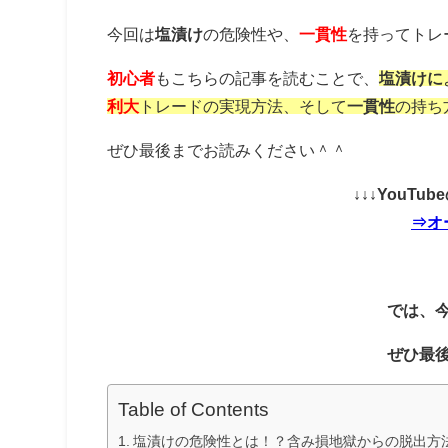
今回は
塩漬け
の危険性や、
一貫性
を持ってトレ
初心者
もこちらの記事を読むことで、
塩漬けに
利大
トレードの実現方法、そして
一貫性
の持ち
ぜひ最後までお読みください＾＾
↓↓↓YouT
⇒オ
では、
ぜひ最
Table of Contents
塩漬けの危険性とは！？含み損地獄からの脱出方