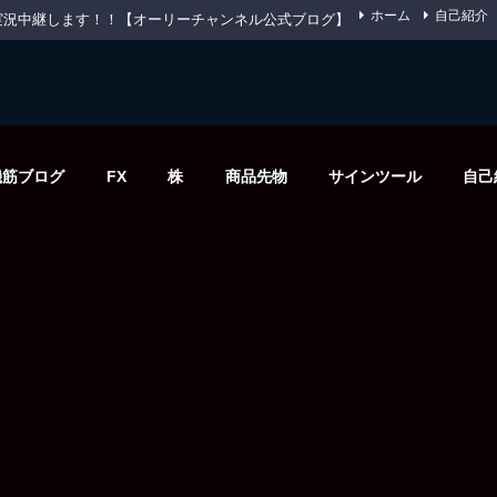
ホーム
自己紹介
先物を実況中継します！！【オーリーチャンネル公式ブログ】
機筋ブログ
FX
株
商品先物
サインツール
自己