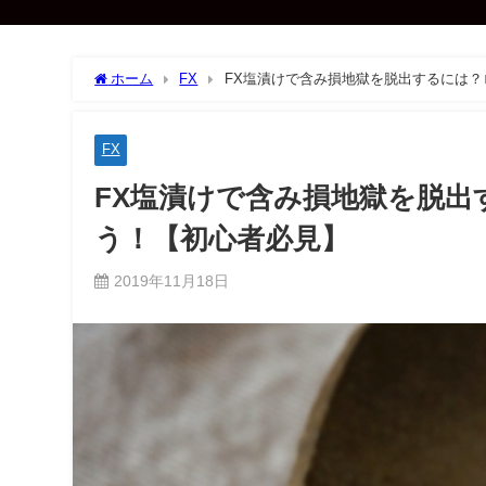
ホーム
FX
FX塩漬けで含み損地獄を脱出するには
FX
FX塩漬けで含み損地獄を脱
う！【初心者必見】
2019年11月18日