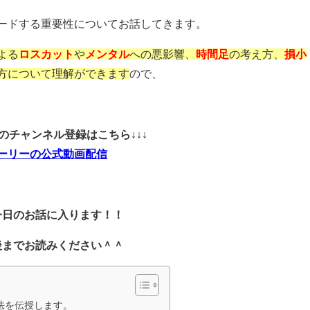
ードする重要性についてお話してきます。
よる
ロスカット
や
メンタル
への悪影響、
時間足
の考え方、
損小
方について理解ができます
ので、
ubeのチャンネル登録はこちら↓↓↓
ーリーの公式動画配信
今日のお話に入ります！！
後までお読みください＾＾
法を伝授します。