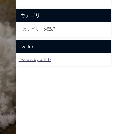
カテゴリー
twitter
Tweets by orli_fx