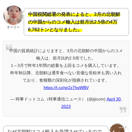
中国税関総署の発表によると、3月の北朝鮮
の中国からのコメ輸入は前月比2.5倍の4万
オーリー
6,762トンとなりました。
中国の貿易統計によりますと、3月の北朝鮮の中国からのコメ
輸入は、前月比約2.5倍でした。
1～3月で昨年1年間の総量を上回るコメを購入しています。
昨年秋以降、北朝鮮は通常食べない安価な長粒米も買い入れ
ており、食糧難の深刻化が指摘されています。
https://t.co/gr2z7hqWBV
— 時事ドットコム（時事通信ニュース） (@jijicom)
April 30,
2023
なぜ北朝鮮はコメ輸入を急増させているので