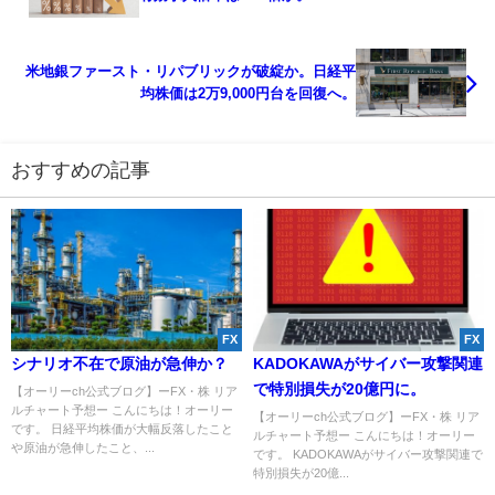
米地銀ファースト・リパブリックが破綻か。日経平
均株価は2万9,000円台を回復へ。
おすすめの記事
FX
FX
シナリオ不在で原油が急伸か？
KADOKAWAがサイバー攻撃関連
で特別損失が20億円に。
【オーリーch公式ブログ】ーFX・株 リア
ルチャート予想ー こんにちは！オーリー
【オーリーch公式ブログ】ーFX・株 リア
です。 日経平均株価が大幅反落したこと
ルチャート予想ー こんにちは！オーリー
や原油が急伸したこと、...
です。 KADOKAWAがサイバー攻撃関連で
特別損失が20億...