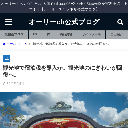
オーリーchへようこそ♪♪ 人気YouTuberが FX・株・商品先物を実況中継しま
す！！【オーリーチャンネル公式ブログ】
オーリーch公式ブログ
投機筋ブログ
FX
株
商品先物
サインツール
自己紹介
ホーム
FX
観光地で宿泊税を導入か。観光地のにぎわいが回復へ。
FX
観光地で宿泊税を導入か。観光地のにぎわいが回
復へ。
2023年5月1日