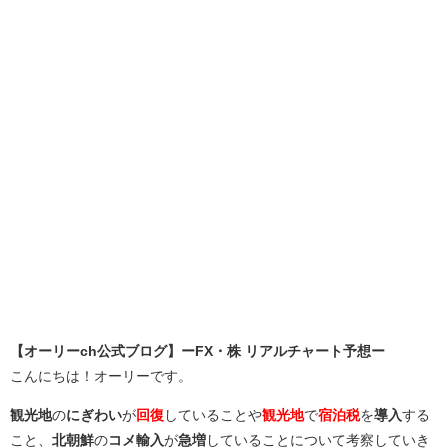
【オーリーch公式ブログ】ーFX・株 リアルチャート予想ー
こんにちは！オーリーです。
観光地
の
にぎわい
が
回復
していることや
観光地
で
宿泊税
を
導入
する
こと、
北朝鮮
の
コメ輸入
が
急増
していることについて考察していき