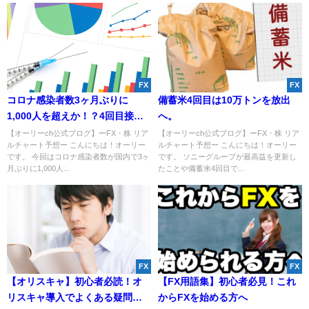
FX
FX
コロナ感染者数3ヶ月ぶりに
備蓄米4回目は10万トンを放出
1,000人を超えか！？4回目接種
へ。
も開始へ！
【オーリーch公式ブログ】ーFX・株 リア
【オーリーch公式ブログ】ーFX・株 リア
ルチャート予想ー こんにちは！オーリー
ルチャート予想ー こんにちは！オーリー
です。 今回はコロナ感染者数が国内で3ヶ
です。 ソニーグループが最高益を更新し
月ぶりに1,000人...
たことや備蓄米4回目で...
FX
FX
【オリスキャ】初心者必読！オ
【FX用語集】初心者必見！これ
リスキャ導入でよくある疑問と
からFXを始める方へ