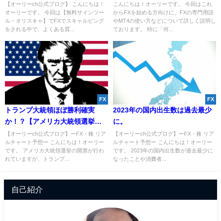
は!?ー無料サインツールー
【オーリーch公式ブログ】 こんにちは！
こんにちは！オーリーです。 今回はこれ
オーリーです。 今回は【無料サインツー
からFXを始める方向けに、FXの専門用語
ル・オリスキャ】でFXでスキャルピング
やMT4の使い方などについて詳しく説明し
をされる中で、よくある質...
ております。 特に「何...
FX
FX
トランプ大統領ほぼ勝利確実
2023年の国内出生数は過去最少
か！？【アメリカ大統領選挙・
に。
2020】
【オーリーch公式ブログ】ーFX・株 リア
【オーリーch公式ブログ】ーFX・株 リア
ルチャート予想ー こんにちは！オーリー
ルチャート予想ー こんにちは！オーリー
です。 アメリカ大統領選挙の開票が行わ
です。 2023年の国内出生数が過去最少に
れていますが、トランプ...
なったことや消費者...
自己紹介