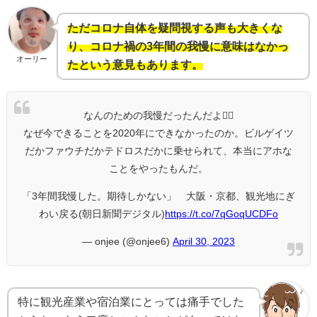
ただコロナ自体を疑問視する声も大きくな
り、コロナ禍の3年間の我慢に意味はなかっ
オーリー
たという意見もあります。
なんのための我慢だったんだよ😮‍💨
なぜ今できることを2020年にできなかったのか。ビルゲイツ
だかファウチだかテドロスだかに乗せられて、本当にアホな
ことをやったもんだ。
「3年間我慢した。期待しかない」 大阪・京都、観光地にぎ
わい戻る(朝日新聞デジタル)
https://t.co/7qGoqUCDFo
— onjee (@onjee6)
April 30, 2023
特に観光産業や宿泊業にとっては痛手でした