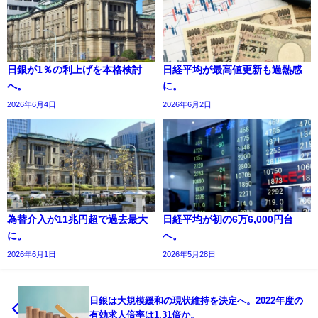
日銀が1％の利上げを本格検討
日経平均が最高値更新も過熱感
へ。
に。
2026年6月4日
2026年6月2日
為替介入が11兆円超で過去最大
日経平均が初の6万6,000円台
に。
へ。
2026年6月1日
2026年5月28日
日銀は大規模緩和の現状維持を決定へ。2022年度の
有効求人倍率は1.31倍か。