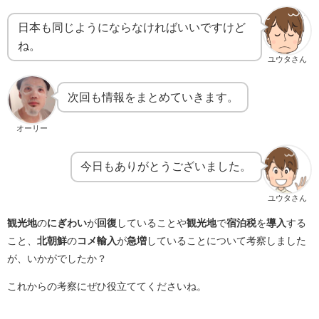
日本も同じようにならなければいいですけど
ね。
ユウタさん
次回も情報をまとめていきます。
オーリー
今日もありがとうございました。
ユウタさん
観光地
の
にぎわい
が
回復
していることや
観光地
で
宿泊税
を
導入
する
こと、
北朝鮮
の
コメ輸入
が
急増
していることについて考察しました
が、いかがでしたか？
これからの考察にぜひ役立ててくださいね。