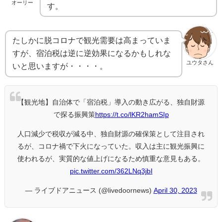
オーリー
す。
たしかに脱コロナで観光需要は高まっていま
すが、宿泊税は逆に逆効果になるかもしれな
ユウタさん
いと思いますが・・・・。
【観光地】自治体で「宿泊税」導入の動き広がる、独自財源
で探る振興策
https://t.co/lKR2hamSIp
人口減少で税収が減る中、独自財源の確保策として注目され
るが、コロナ禍で下火になっていた。収入は主に観光振興に
使われるが、実質的な値上げになるため慎重な意見もある。
pic.twitter.com/362LNq3jbI
— ライブドアニュース (@livedoornews)
April 30, 2023