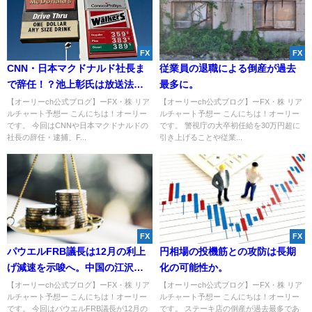
FX
FX
CNN・日本マクドナルド社長ま
従業員の退職による倒産が過去
で辞任！？池上彰氏は放送法第
最多に。
四条に違反か！？
【オーリーch公式ブログ】ーFX・株 リア
【オーリーch公式ブログ】ーFX・株 リア
ルチャート予想ー こんにちは！オーリー
ルチャート予想ー こんにちは！オーリー
です。 今回はCNNや日本マクドナルドの
です。 警視庁の大卒初任給を30万円超に
社長の辞任・逮捕、F...
引き上げることや従業...
FX
FX
パウエルFRB議長は12月の利上
円相場の投機筋との攻防は長期
げ減速を示唆へ。中国の江沢民
化の可能性か。
元国家主席が死去か。
【オーリーch公式ブログ】ーFX・株 リア
【オーリーch公式ブログ】ーFX・株 リア
ルチャート予想ー こんにちは！オーリー
ルチャート予想ー こんにちは！オーリー
です。 今回はパウエルFRB議長が12月の
です。 ステーキ店の倒産が過去最多であ