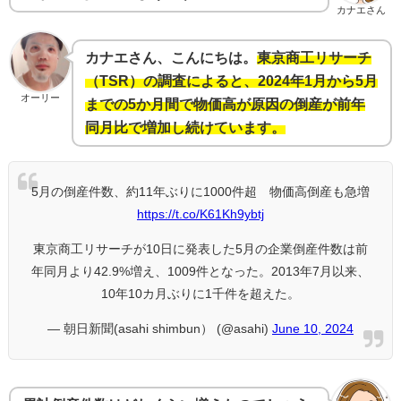
カナエさん
カナエさん、こんにちは。
東京商工リサーチ
（TSR）の調査によると、2024年1月から5月
オーリー
までの5か月間で物価高が原因の倒産が前年
同月比で増加し続けています。
5月の倒産件数、約11年ぶりに1000件超 物価高倒産も急増
https://t.co/K61Kh9ybtj
東京商工リサーチが10日に発表した5月の企業倒産件数は前
年同月より42.9%増え、1009件となった。2013年7月以来、
10年10カ月ぶりに1千件を超えた。
— 朝日新聞(asahi shimbun） (@asahi)
June 10, 2024