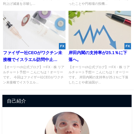
利上げ減速を示唆し...
ったことや円相場の投機...
FX
FX
ファイザー社CEOがワクチン未
岸田内閣の支持率が25.1％に下
接種でイスラエル訪問中止
落へ。
か！？12歳以上への接種も開始
【オーリーch公式ブログ】ーFX・株 リア
【オーリーch公式ブログ】ーFX・株 リア
ルチャート予想ー こんにちは！オーリー
ルチャート予想ー こんにちは！オーリー
へ。
です。 今回はファイザー社CEOがワクチ
です。 岸田内閣の支持率が25.1％に下落
ン未接種でイスラエル...
したことや産油国が...
自己紹介