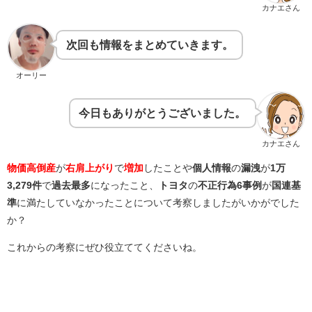
カナエさん
次回も情報をまとめていきます。
オーリー
今日もありがとうございました。
カナエさん
物価高倒産
が
右肩上がり
で
増加
したことや
個人情報
の
漏洩
が
1万
3,279件
で
過去最多
になったこと、
トヨタ
の
不正行為6事例
が
国連基
準
に満たしていなかったことについて考察しましたがいかがでした
か？
これからの考察にぜひ役立ててくださいね。