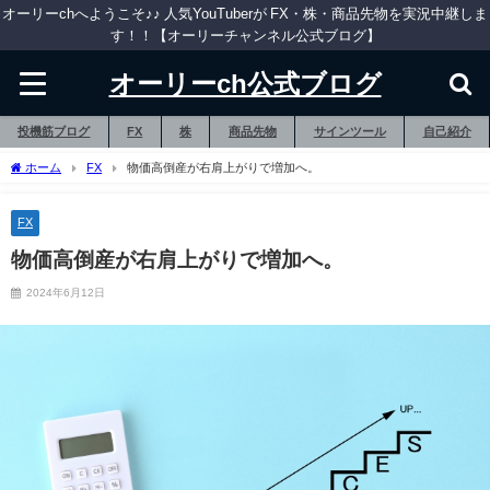
オーリーchへようこそ♪♪ 人気YouTuberが FX・株・商品先物を実況中継しま
す！！【オーリーチャンネル公式ブログ】
オーリーch公式ブログ
投機筋ブログ
FX
株
商品先物
サインツール
自己紹介
ホーム
FX
物価高倒産が右肩上がりで増加へ。
FX
物価高倒産が右肩上がりで増加へ。
2024年6月12日