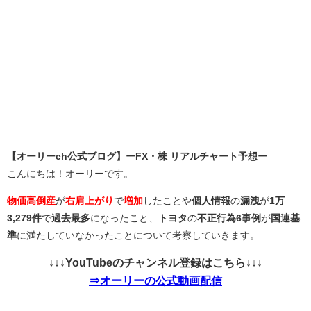
【オーリーch公式ブログ】ーFX・株 リアルチャート予想ー
こんにちは！オーリーです。
物価高倒産
が
右肩上がり
で
増加
したことや
個人情報
の
漏洩
が
1万
3,279件
で
過去最多
になったこと、
トヨタ
の
不正行為6事例
が
国連基
準
に満たしていなかったことについて考察していきます。
↓↓↓YouTubeのチャンネル登録はこちら↓↓↓
⇒オーリーの公式動画配信