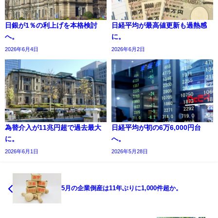
日銀が1％の利上げを本格検討
日経平均が最高値更新も過熱感
へ。
に。
2026年6月4日
2026年6月2日
為替介入が11兆円超で過去最大
日経平均が初の6万6,000円台
に。
へ。
2026年6月1日
2026年5月28日
5月の企業倒産は11年ぶりに1,000件超か。