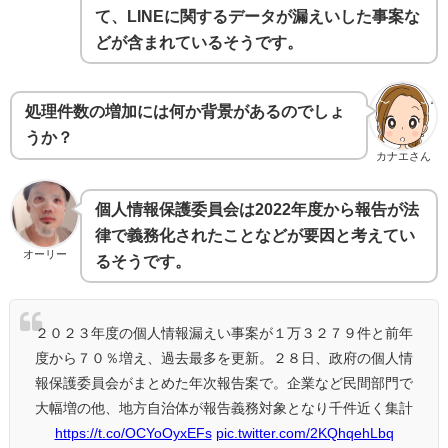
て、LINEに関するデータが漏えいした事案な
どが含まれているそうです。
処理件数の増加には何か背景があるのでしょ
うか？
カナエさん
個人情報保護委員会は2022年度から報告が法
律で義務化されたことなどが要因と考えてい
オーリー
るそうです。
２０２３年度の個人情報漏えい事案が１万３２７９件と前年
度から７０％増え、過去最多を更新。２８日、政府の個人情
報保護委員会がまとめた年次報告案で。企業など民間部門で
大幅増の他、地方自治体が報告義務対象となり千件近く集計
https://t.co/OCYoOyxEFs
pic.twitter.com/2KQhqehLbq