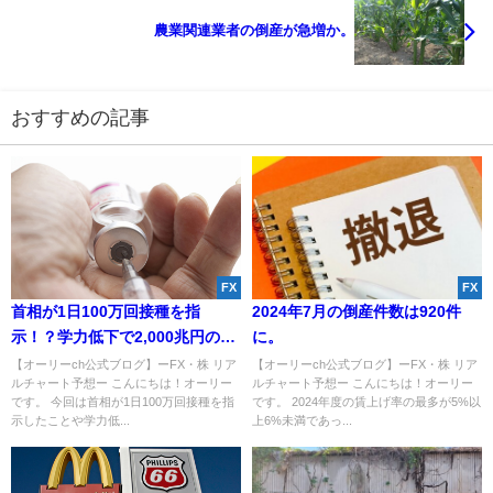
農業関連業者の倒産が急増か。
おすすめの記事
FX
FX
首相が1日100万回接種を指
2024年7月の倒産件数は920件
示！？学力低下で2,000兆円の経
に。
済損失か。
【オーリーch公式ブログ】ーFX・株 リア
【オーリーch公式ブログ】ーFX・株 リア
ルチャート予想ー こんにちは！オーリー
ルチャート予想ー こんにちは！オーリー
です。 今回は首相が1日100万回接種を指
です。 2024年度の賃上げ率の最多が5%以
示したことや学力低...
上6%未満であっ...