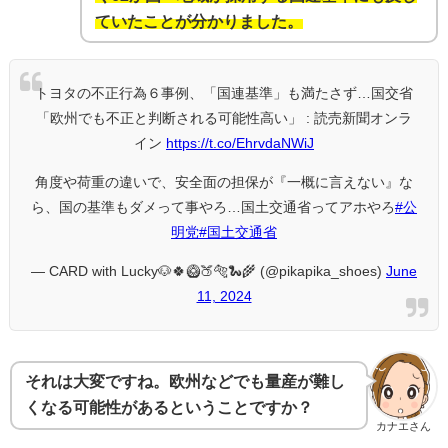
ていたことが分かりました。
トヨタの不正行為６事例、「国連基準」も満たさず…国交省
「欧州でも不正と判断される可能性高い」 : 読売新聞オンラ
イン
https://t.co/EhrvdaNWiJ
角度や荷重の違いで、安全面の担保が『一概に言えない』な
ら、国の基準もダメって事やろ…国土交通省ってアホやろ
#公
明党
#国土交通省
— CARD with Lucky🐶🍀🥝🍑🐅🐍🌾 (@pikapika_shoes)
June
11, 2024
それは大変ですね。欧州などでも量産が難し
くなる可能性があるということですか？
カナエさん