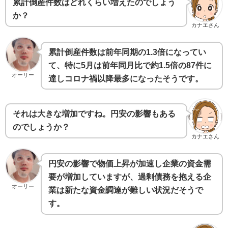
累計倒産件数はどれくらい増えたのでしょう
か？
カナエさん
累計倒産件数は前年同期の1.3倍になってい
て、特に5月は前年同月比で約1.5倍の87件に
オーリー
達しコロナ禍以降最多になったそうです。
それは大きな増加ですね。円安の影響もある
のでしょうか？
カナエさん
円安の影響で物価上昇が加速し企業の資金需
要が増加していますが、過剰債務を抱える企
オーリー
業は新たな資金調達が難しい状況だそうで
す。