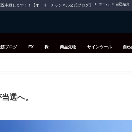
ホーム
自己紹介
先物を実況中継します！！【オーリーチャンネル公式ブログ】
機筋ブログ
FX
株
商品先物
サインツール
自己
が当選へ。