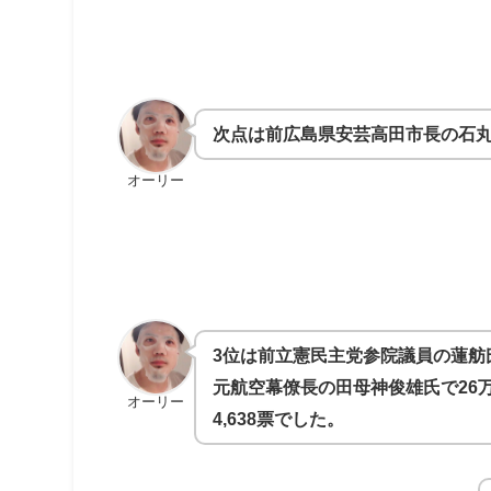
次点は前広島県安芸高田市長の石丸伸二
オーリー
3位は前立憲民主党参院議員の蓮舫氏で
元航空幕僚長の田母神俊雄氏で26万7
オーリー
4,638票でした。