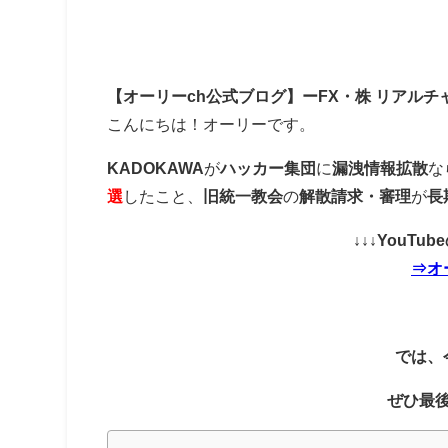
【オーリーch公式ブログ】ーFX・株 リアルチ
こんにちは！オーリーです。
KADOKAWA
が
ハッカー集団
に
漏洩情報拡散
な
選
したこと、
旧統一教会
の
解散請求・審理
が
長
↓↓↓YouT
⇒オ
では、
ぜひ最