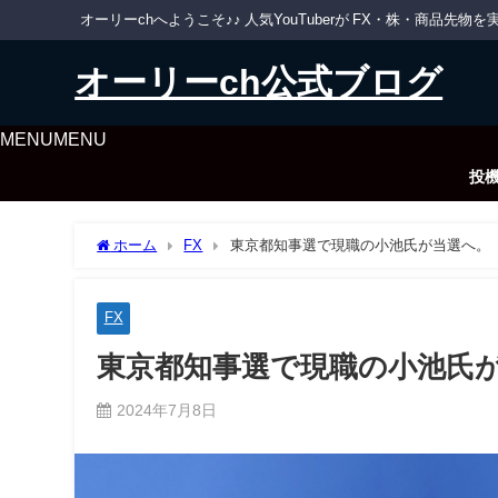
オーリーchへようこそ♪♪ 人気YouTuberが FX・株・商品
オーリーch公式ブログ
MENU
MENU
投
ホーム
FX
東京都知事選で現職の小池氏が当選へ。
FX
東京都知事選で現職の小池氏
2024年7月8日