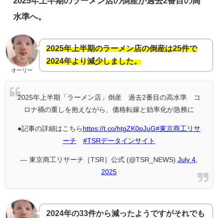
2025年上半期のラーメン店の倒産が過去2番目の高
水準へ。
2025年上半期のラーメン店の倒産は25件で
2024年より減少しました。
オーリー
2025年上半期「ラーメン店」倒産 過去2番目の高水準 コ
ロナ禍の重しを抱えながら、価格転嫁と効率化が急務に
●記事の詳細はこちら
https://t.co/htgZK0pJuG
#東京商工リサ
ーチ
#TSRデータインサイト
— 東京商工リサーチ［TSR］公式 (@TSR_NEWS)
July 4,
2025
2024年の33件から減ったようですがそれでも