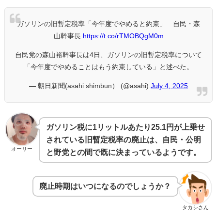
ガソリンの旧暫定税率「今年度でやめると約束」 自民・森
山幹事長
https://t.co/rTMOBQgM0m
自民党の森山裕幹事長は4日、ガソリンの旧暫定税率について
「今年度でやめることはもう約束している」と述べた。
— 朝日新聞(asahi shimbun） (@asahi)
July 4, 2025
ガソリン税に1リットルあたり25.1円が上乗せ
されている旧暫定税率の廃止は、自民・公明
オーリー
と野党との間で既に決まっているようです。
廃止時期はいつになるのでしょうか？
タカシさん