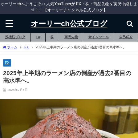
オーリーchへようこそ♪♪ 人気YouTuberが FX・株・商品先物を実況中継しま
す！！【オーリーチャンネル公式ブログ】
オーリーch公式ブログ
投機筋ブログ
FX
株
商品先物
サインツール
自己紹介
ホーム
FX
2025年上半期のラーメン店の倒産が過去2番目の高水準へ。
FX
2025年上半期のラーメン店の倒産が過去2番目の
高水準へ。
2025年7月6日