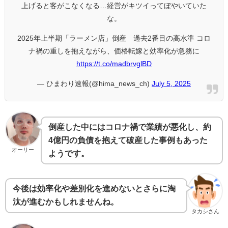
上げると客がこなくなる…経営がキツイってぼやいていた
な。
2025年上半期「ラーメン店」倒産 過去2番目の高水準 コロ
ナ禍の重しを抱えながら、価格転嫁と効率化が急務に
https://t.co/madbrvglBD
— ひまわり速報(@hima_news_ch)
July 5, 2025
倒産した中にはコロナ禍で業績が悪化し、約
4億円の負債を抱えて破産した事例もあった
オーリー
ようです。
今後は効率化や差別化を進めないとさらに淘
汰が進むかもしれませんね。
タカシさん