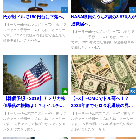
FX
FX
円が対ドルで150円台に下落へ。
NASA職員のうち2割の3,870人が
退職届へ。
【オーリーch公式ブログ】ーFX・株 リア
ルチャート予想ー こんにちは！オーリー
【オーリーch公式ブログ】ーFX・株 リア
です。 NYダウ終値が2日連続で過去最高
ルチャート予想ー こんにちは！オーリー
値を更新したことや円...
です。 2025年の自社株買いが過去最高を
更新したことやNA...
株
FX
【株価予想・2019】アメリカ株
【FX】FOMCでドル高へ！？
価暴落の根拠は！？オイルチャ
2023年までゼロ金利継続の見通
ート・個別株から説明！
しに！
【オーリーch公式ブログ】ーFX・株 リア
【オーリーch公式ブログ】ーFX・株 リア
ルチャート予想ー こんにちは！オーリー
ルチャート予想ー こんにちは！オーリー
です。 先日アメリカ株ダウがファンダメ
です。 今日未明にFOMC政策金利の発表
ンタルで大きく動き、そ...
がありましたが、今回...