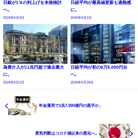
日銀が1％の利上げを本格検討
日経平均が最高値更新も過熱感
へ。
に。
2026年6月4日
2026年6月2日
為替介入が11兆円超で過去最大
日経平均が初の6万6,000円台
に。
へ。
2026年6月1日
2026年5月28日
年金運用で1兆7,000億円の黒字か。
景気判断はコロナ禍以来の悪化へ。