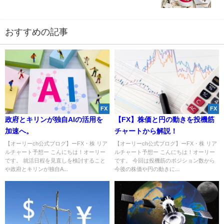
おすすめの記事
FX
FX
政府とキリンが独自AIの活用を
【FX】株価と円の動きを投機筋
加速へ。
チャートから解説！
【オーリーch公式ブログ】ーFX・株 リア
【オーリーch公式ブログ】ーFX・株 リア
ルチャート予想ー こんにちは！オーリー
ルチャート予想ー こんにちは！オーリー
です。 就活日程を見直しを検討すること
です。 今回は投機筋のポジション数から
や政府とキリンが独自A...
今後の株価や円の動きに...