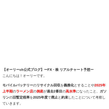
【オーリーch公式ブログ】ーFX・株 リアルチャート予想ー
こんにちは！オーリーです。
モバイルバッテリー
の
リサイクル回収
を
義務化
とすることや
2025年
上半期
の
ラーメン店
の
倒産
が
過去2番目
の
高水準
になったこと、
ガソ
リン
の
旧暫定税率
を
2025年度
で
廃止
と
約束
したことについて考察し
ていきます。