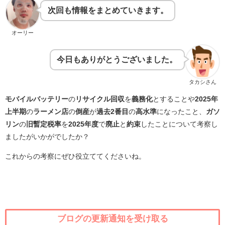
次回も情報をまとめていきます。
オーリー
今日もありがとうございました。
タカシさん
モバイルバッテリー
の
リサイクル回収
を
義務化
とすることや
2025年
上半期
の
ラーメン店
の
倒産
が
過去2番目
の
高水準
になったこと、
ガソ
リン
の
旧暫定税率
を
2025年度
で
廃止
と
約束
したことについて考察し
ましたがいかがでしたか？
これからの考察にぜひ役立ててくださいね。
ブログの更新通知を受け取る