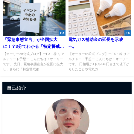
FX
FX
「緊急事態宣言」が全国拡大
電気ガス補助金の延長を示唆
に！？3分でわかる「特定警戒」
へ。
とは？
【オーリーch公式ブログ】ーFX・株 リア
【オーリーch公式ブログ】ーFX・株 リア
ルチャート予想ー こんにちは！オーリー
ルチャート予想ー こんにちは！オーリー
です。 先日、緊急事態宣言が全国に拡大
です。 円相場が1ドル146円台まで値下が
し、さらに「特定警戒都...
りしたことや電気ガ...
自己紹介