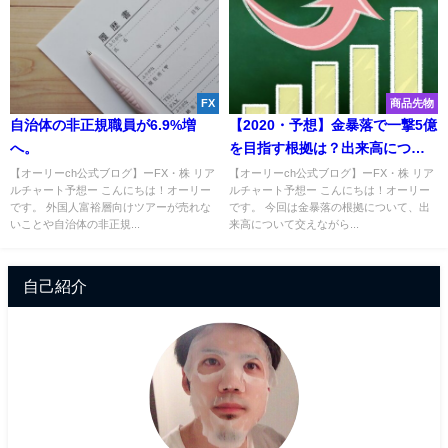
FX
商品先物
自治体の非正規職員が6.9%増
【2020・予想】金暴落で一撃5億
へ。
を目指す根拠は？出来高につい
ても分かりやすく解説！
【オーリーch公式ブログ】ーFX・株 リア
【オーリーch公式ブログ】ーFX・株 リア
ルチャート予想ー こんにちは！オーリー
ルチャート予想ー こんにちは！オーリー
です。 外国人富裕層向けツアーが売れな
です。 今回は金暴落の根拠について、出
いことや自治体の非正規...
来高について交えながら...
自己紹介