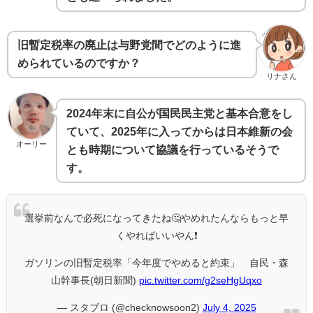
旧暫定税率の廃止は与野党間でどのように進
められているのですか？
リナさん
2024年末に自公が国民民主党と基本合意をし
ていて、2025年に入ってからは日本維新の会
オーリー
とも時期について協議を行っているそうで
す。
選挙前なんで必死になってきたね🤔やめれたんならもっと早
くやればいいやん❗
ガソリンの旧暫定税率「今年度でやめると約束」 自民・森
山幹事長(朝日新聞)
pic.twitter.com/g2seHgUqxo
— スタブロ (@checknowsoon2)
July 4, 2025