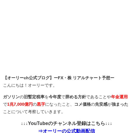
【オーリーch公式ブログ】ーFX・株 リアルチャート予想ー
こんにちは！オーリーです。
ガソリン
の
旧暫定税率
を
今年度
で
辞める方針
であることや
年金運用
で
1兆7,000億円
の
黒字
になったこと、
コメ価格
の
先安感
が
強まった
ことについて考察していきます。
↓↓↓YouTubeのチャンネル登録はこちら↓↓↓
⇒オーリーの公式動画配信