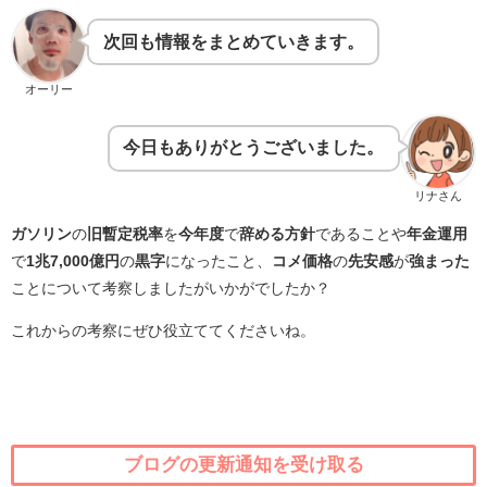
次回も情報をまとめていきます。
オーリー
今日もありがとうございました。
リナさん
ガソリン
の
旧暫定税率
を
今年度
で
辞める方針
であることや
年金運用
で
1兆7,000億円
の
黒字
になったこと、
コメ価格
の
先安感
が
強まった
ことについて考察しましたがいかがでしたか？
これからの考察にぜひ役立ててくださいね。
ブログの更新通知を受け取る