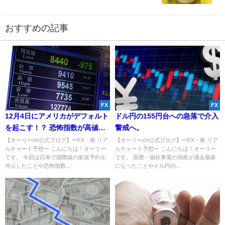
おすすめの記事
FX
FX
12月4日にアメリカがデフォルト
ドル円の155円台への急落で介入
を起こす！？ 恐怖指数が高値更
警戒へ。
新！
【オーリーch公式ブログ】ーFX・株 リア
【オーリーch公式ブログ】ーFX・株 リア
ルチャート予想ー こんにちは！オーリー
ルチャート予想ー こんにちは！オーリー
です。 今回は日本で国際線の新規予約を
です。 医療・福祉事業の倒産が過去最多
停止したことや恐怖指数...
になったことやドル円の...