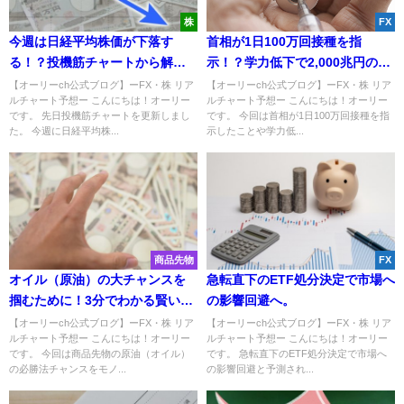
株
FX
今週は日経平均株価が下落す
首相が1日100万回接種を指
る！？投機筋チャートから解
示！？学力低下で2,000兆円の経
説！【株・予想】
済損失か。
【オーリーch公式ブログ】ーFX・株 リア
【オーリーch公式ブログ】ーFX・株 リア
ルチャート予想ー こんにちは！オーリー
ルチャート予想ー こんにちは！オーリー
です。 先日投機筋チャートを更新しまし
です。 今回は首相が1日100万回接種を指
た。 今週に日経平均株...
示したことや学力低...
商品先物
FX
オイル（原油）の大チャンスを
急転直下のETF処分決定で市場へ
掴むために！3分でわかる賢い資
の影響回避へ。
金管理とは【商品先物・必勝
【オーリーch公式ブログ】ーFX・株 リア
【オーリーch公式ブログ】ーFX・株 リア
ルチャート予想ー こんにちは！オーリー
ルチャート予想ー こんにちは！オーリー
法】
です。 今回は商品先物の原油（オイル）
です。 急転直下のETF処分決定で市場へ
の必勝法チャンスをモノ...
の影響回避と予測され...