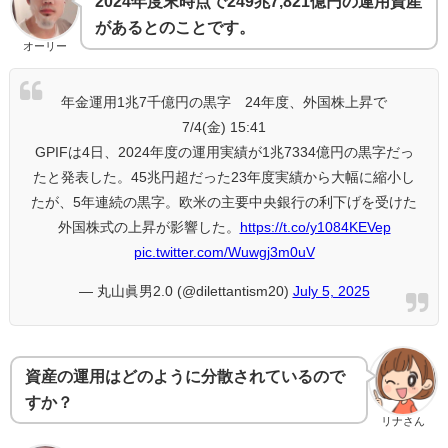
2024年度末時点で249兆7,821億円の運用資産
があるとのことです。
オーリー
年金運用1兆7千億円の黒字 24年度、外国株上昇で
7/4(金) 15:41
GPIFは4日、2024年度の運用実績が1兆7334億円の黒字だっ
たと発表した。45兆円超だった23年度実績から大幅に縮小し
たが、5年連続の黒字。欧米の主要中央銀行の利下げを受けた
外国株式の上昇が影響した。
https://t.co/y1084KEVep
pic.twitter.com/Wuwgj3m0uV
— 丸山眞男2.0 (@dilettantism20)
July 5, 2025
資産の運用はどのように分散されているので
すか？
リナさん