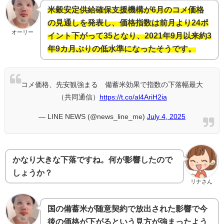
米穀安定供給確保支援機構が6月のコメ価格
の見通しを発表し、価格指数は前月より24ポ
オーリー
イント下がって35となり、2021年9月以来約3
年9カ月ぶりの低水準になったそうです。
コメ価格、先安観強まる 備蓄米効果で指数の下落幅最大
（共同通信）
https://t.co/al4AriH2ia
— LINE NEWS (@news_line_me)
July 4, 2025
かなり大きな下落ですね。何が影響したので
しょうか？
リナさん
国の備蓄米が随意契約で放出された影響で今
後の価格が下がるという見方が強まったよう