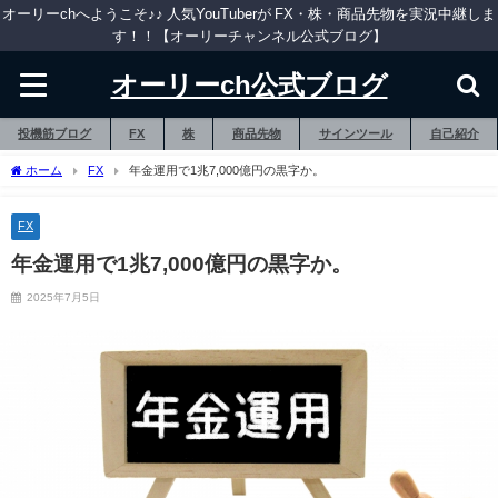
オーリーchへようこそ♪♪ 人気YouTuberが FX・株・商品先物を実況中継しま
す！！【オーリーチャンネル公式ブログ】
オーリーch公式ブログ
投機筋ブログ
FX
株
商品先物
サインツール
自己紹介
ホーム
FX
年金運用で1兆7,000億円の黒字か。
FX
年金運用で1兆7,000億円の黒字か。
2025年7月5日