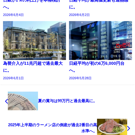
日銀が1％の利上げを本格検討
日経平均が最高値更新も過熱感
へ。
に。
2026年6月4日
2026年6月2日
為替介入が11兆円超で過去最大
日経平均が初の6万6,000円台
に。
へ。
2026年6月1日
2026年5月28日
夏の賞与は99万円と過去最高に。
2025年上半期のラーメン店の倒産が過去2番目の高
水準へ。