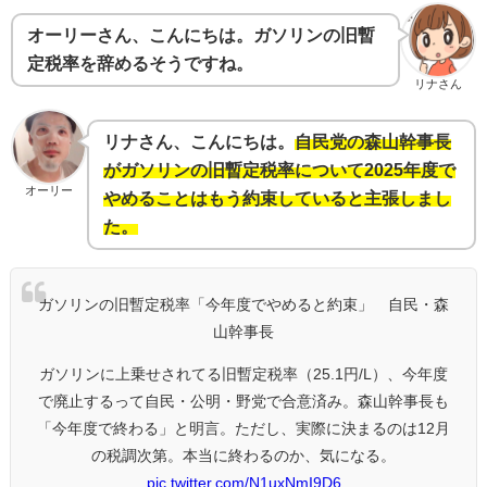
オーリーさん、こんにちは。ガソリンの旧暫
定税率を辞めるそうですね。
リナさん
リナさん、こんにちは。
自民党の森山幹事長
がガソリンの旧暫定税率について2025年度で
オーリー
やめることはもう約束していると主張しまし
た。
ガソリンの旧暫定税率「今年度でやめると約束」 自民・森
山幹事長
ガソリンに上乗せされてる旧暫定税率（25.1円/L）、今年度
で廃止するって自民・公明・野党で合意済み。森山幹事長も
「今年度で終わる」と明言。ただし、実際に決まるのは12月
の税調次第。本当に終わるのか、気になる。
pic.twitter.com/N1uxNmI9D6