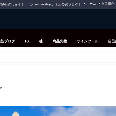
ホーム
自己紹介
先物を実況中継します！！【オーリーチャンネル公式ブログ】
機筋ブログ
FX
株
商品先物
サインツール
自己
。