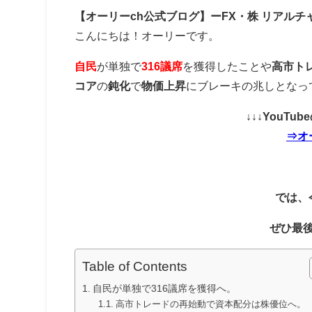
【オーリーch公式ブログ】ーFX・株 リアルチ
こんにちは！オーリーです。
自民
が単独で
316議席
を獲得したことや
高市ト
コア
の
鈍化
で
物価上昇
にブレーキの兆しとなっ
↓↓↓YouT
⇒オ
では、
ぜひ最
Table of Contents
自民が単独で316議席を獲得へ。
高市トレードの再始動で資本配分は株優位へ。