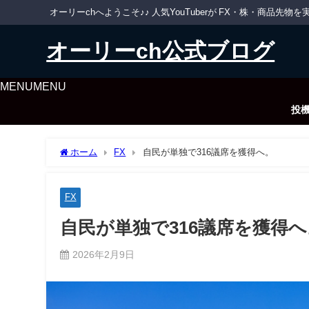
オーリーchへようこそ♪♪ 人気YouTuberが FX・株・商品
オーリーch公式ブログ
MENU
MENU
投
ホーム
FX
自民が単独で316議席を獲得へ。
FX
自民が単独で316議席を獲得へ
2026年2月9日