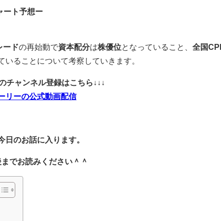
ャート予想ー
レード
の再始動で
資本配分
は
株優位
となっていること、
全国CP
ていることについて考察していきます。
ubeのチャンネル登録はこちら↓↓↓
ーリーの公式動画配信
今日のお話に入ります。
後までお読みください＾＾