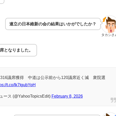
連立の日本維新の会の結果はいかがでしたか？
タカシさ
議席となりました。
316議席獲得 中道は公示前から120議席近く減 衆院選
tps://t.co/Ik7tgubYpH
 (@YahooTopicsEdit)
February 8, 2026