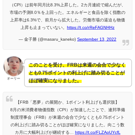
（CPI）は前年同月比8.3%上昇した。2カ月連続で縮んだが、
市場の予測8.0％を上回った。エネルギーと食品を除く指数の
上昇率は6.3%で、前月から拡大した。労働市場の逼迫も物価
上昇も止まっていない。
https://t.co/rReFAGNHHz
— 金子勝 (@masaru_kaneko)
September 13, 2022
このことを受け、FRBは来週の会合で少なく
とも0.75ポイントの利上げに踏み切ることが
オーリー
ほぼ確実になりました。
【FRB「悪夢」の展開か、1ポイント利上げも選択肢】
8月の米消費者物価指数（CPI）が加速したことで、連邦準備
制度理事会（FRB）が来週の会合で少なくとも0.75ポイント
の利上げに踏み切ることがほぼ確実になりました。向こう数
カ月に大幅利上げが継続する…
https://t.co/FLZAoUYcfL