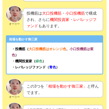
投機筋は
大口投機筋
・
小口投機筋
で構成
され、さらに
機関投資家
・
レバレッジフ
オーリー
ァンド
もあります。
相場を動かす御三家
・投機筋（
大口投機筋はオレンジ色
、
小口投機筋は紫
色
）
・機関投資家（
緑色
）
・レバレッジファンド（
青色
）
この3つを「
相場を動かす御三家」
と呼ん
でます。
オーリー