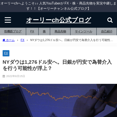
オーリーchへようこそ♪♪ 人気YouTuberが FX・株・商品先物を実況中継しま
す！！【オーリーチャンネル公式ブログ】
オーリーch公式ブログ
投機筋ブログ
FX
株
商品先物
サインツール
自己紹介
ホーム
FX
NYダウは1,276ドル安へ。日銀が円安で為替介入を行う可能性が
浮上？
FX
NYダウは1,276ドル安へ。日銀が円安で為替介入
を行う可能性が浮上？
2022年9月15日