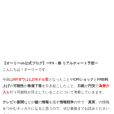
【オーリーch公式ブログ】ーFX・株 リアルチャート予想ー
こんにちは！オーリーです。
今回は
NYダウ
は
1,276ドル安
となったことや
CPIショック
と
FRB利
上げ
の
可能性
が
株価下落
を引き起こしたこと、
日銀
が
円安
で
為替介
入
を行う可能性が浮上していることについて考察していきます。
テレビ
や
新聞
などが
嘘
の
情報
を流す
情報戦争
の中で「
真実
」の情報
をつかむキッカケになると思うので、ぜひ最後までお読みください