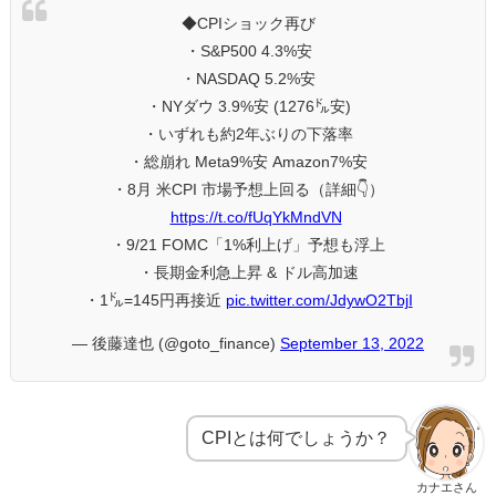
◆CPIショック再び
・S&P500 4.3%安
・NASDAQ 5.2%安
・NYダウ 3.9%安 (1276㌦安)
・いずれも約2年ぶりの下落率
・総崩れ Meta9%安 Amazon7%安
・8月 米CPI 市場予想上回る（詳細👇）
https://t.co/fUqYkMndVN
・9/21 FOMC「1%利上げ」予想も浮上
・長期金利急上昇 & ドル高加速
・1㌦=145円再接近
pic.twitter.com/JdywO2TbjI
— 後藤達也 (@goto_finance)
September 13, 2022
CPIとは何でしょうか？
カナエさん