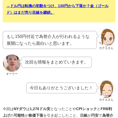
→ドル円は転換の初動をつけ、130円から下落か？金（ゴール
ド）はまだ売り目線を継続。
もし150円付近で為替介入が行われるような
展開になったら面白いと思います。
カナエさん
次回も情報をまとめていきます。
オーリー
今日もありがとうございました！
カナエさん
今回は
NYダウ
は
1,276ドル安
となったことや
CPIショック
と
FRB利
上げ
の
可能性
が
株価下落
を引き起こしたこと、
日銀
が
円安
で
為替介