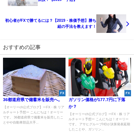
初心者がFXで勝てるには？【2019・株価予想】勝ち
組の手法を教えます！
おすすめの記事
FX
FX
36都道府県で備蓄米を販売へ。
ガソリン価格が177.7円に下落
か？
【オーリーch公式ブログ】ーFX・株 リア
ルチャート予想ー こんにちは！オーリー
【オーリーch公式ブログ】ーFX・株 リア
です。 36都道府県で備蓄米を販売したこ
ルチャート予想ー こんにちは！オーリー
とやや自動車部品大手...
です。 アサヒグループHDが決算発表延期
したことや、ガソリン...