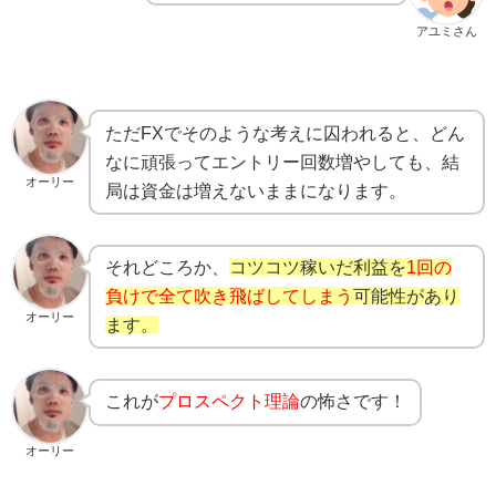
アユミさん
ただ
FX
でそのような考えに囚われると、どん
なに頑張ってエントリー回数増やしても、結
オーリー
局は資金は増えないままになります。
それどころか、
コツコツ稼いだ利益を
1回の
負けで全て吹き飛ばしてしまう
可能性があり
オーリー
ます。
これが
プロスペクト理論
の怖さです！
オーリー