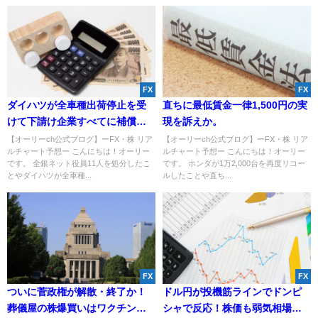
FX
FX
ダイハツが全車種出荷停止を受
直ちに最低賃金一律1,500円の実
けて下請け企業すべてに補償
現を訴えか。
へ。
【オーリーch公式ブログ】ーFX・株 リア
【オーリーch公式ブログ】ーFX・株 リア
ルチャート予想ー こんにちは！オーリー
ルチャート予想ー こんにちは！オーリー
です。 全銀ネット役員11人を処分したこ
です。 ホンダが1万2,000台を再度リコー
とやダイハツが全車種...
ルしたことや直ち...
FX
FX
ついに菅政権が解散・終了か！
ドル円が投機筋ラインでドンピ
葬儀屋の株爆買いはワクチンに
シャで反応！株価も弱気相場