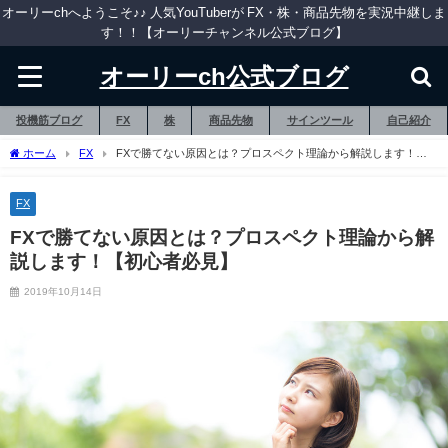
オーリーchへようこそ♪♪ 人気YouTuberが FX・株・商品先物を実況中継しま
す！！【オーリーチャンネル公式ブログ】
オーリーch公式ブログ
投機筋ブログ
FX
株
商品先物
サインツール
自己紹介
ホーム
FX
FXで勝てない原因とは？プロスペクト理論から解説します！
【初心者必見】
FX
FXで勝てない原因とは？プロスペクト理論から解
説します！【初心者必見】
2019年10月14日