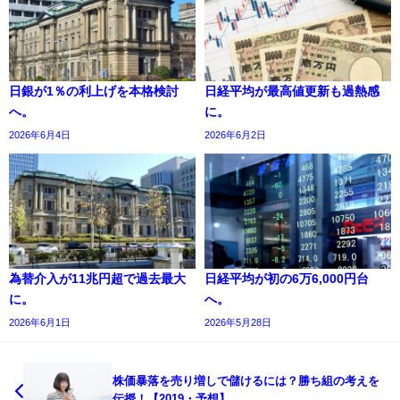
日銀が1％の利上げを本格検討
日経平均が最高値更新も過熱感
へ。
に。
2026年6月4日
2026年6月2日
為替介入が11兆円超で過去最大
日経平均が初の6万6,000円台
に。
へ。
2026年6月1日
2026年5月28日
株価暴落を売り増しで儲けるには？勝ち組の考えを
伝授！【2019・予想】