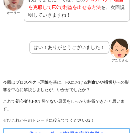
を克服して
FX
で利益を出せる方法
を、次回説
オーリー
明していきますね！
はい！ありがとうございました！
アユミさん
今回は
プロスペクト理論
を基に、
FX
における
利食い
や
損切り
への影
響を中心に解説しましたが、いかがでしたか？
これで
初心者
も
FX
で勝てない原因をしっかり納得できたと思いま
す。
ぜひこれからのトレードに役立ててくださいね！