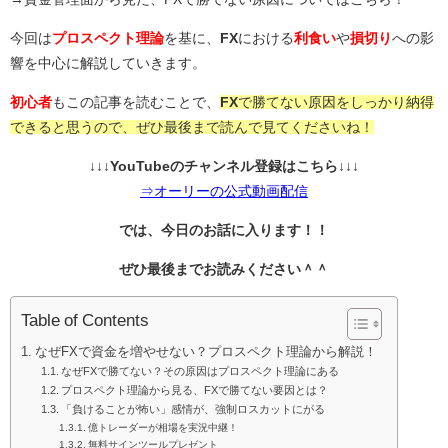
今回は
プロスペクト理論
を基に、
FX
における
利食い
や
損切り
への影
響を中心に解説していきます。
初心者
もこの記事を読むことで、
FX
で勝てない原因をしっかり納得
できると思うので、ぜひ最後まで読んで見てくださいね！
↓↓↓YouTubeのチャンネル登録はこちら↓↓↓
⇒オーリーの公式動画配信
では、今日のお話に入ります！！
ぜひ最後までお読みください＾＾
Table of Contents
なぜFXで資金を増やせない？プロスペクト理論から解説！
なぜFXで勝てない？その原因はプロスペクト理論にある
プロスペクト理論から見る、FXで勝てない要因とは？
「負けることが怖い」感情が、強制ロスカットにがる
億トレーダーが相場を実況中継！
無料サインツールプレゼント