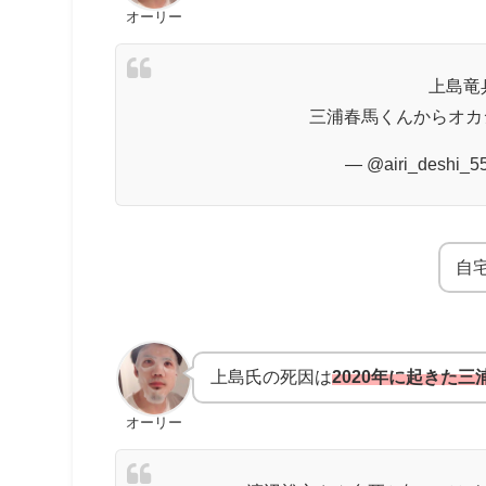
オーリー
上島竜
三浦春馬くんからオカ
— @airi_deshi_55
自
上島氏の死因は
2020年に起きた
オーリー