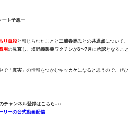
ャート予想ー
吊り自殺
と報じられたことと
三浦春馬
氏との
共通点
について、
着用
の
見直し
、
塩野義製薬ワクチン
が
6〜7月
に
承認
となること
中で「
真実
」の情報をつかむキッカケになると思うので、ぜひ
ubeのチャンネル登録はこちら↓↓↓
ーリーの公式動画配信