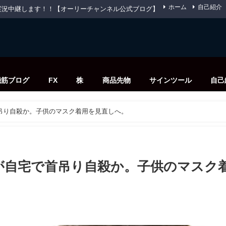
ホーム
自己紹介
先物を実況中継します！！【オーリーチャンネル公式ブログ】
機筋ブログ
FX
株
商品先物
サインツール
自己
吊り自殺か。子供のマスク着用を見直しへ。
が自宅で首吊り自殺か。子供のマスク