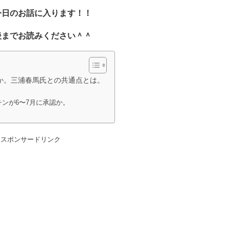
今日のお話に入ります！！
後までお読みください＾＾
か。三浦春馬氏との共通点とは。
ンが6〜7月に承認か。
スポンサードリンク