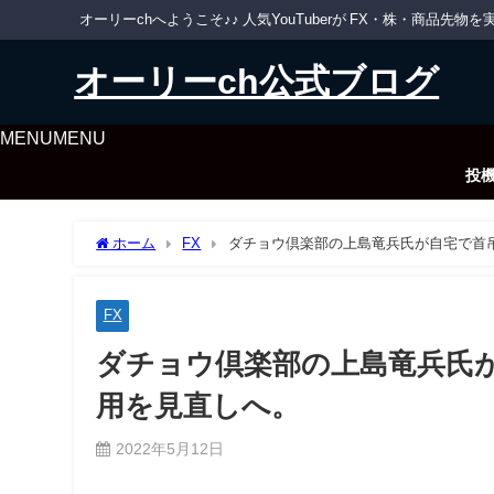
オーリーchへようこそ♪♪ 人気YouTuberが FX・株・商品
オーリーch公式ブログ
MENU
MENU
投
ホーム
FX
ダチョウ倶楽部の上島竜兵氏が自宅で首
FX
ダチョウ倶楽部の上島竜兵氏
用を見直しへ。
2022年5月12日