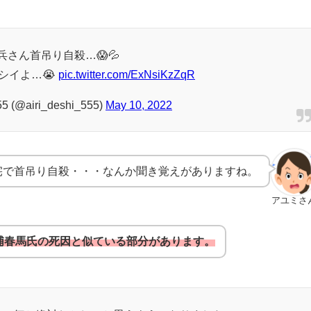
兵さん首吊り自殺…😱💦
シイよ…😭
pic.twitter.com/ExNsiKzZqR
5 (@airi_deshi_555)
May 10, 2022
宅で首吊り自殺・・・なんか聞き覚えがありますね。
アユミさ
三浦春馬氏の死因と似ている部分があります。