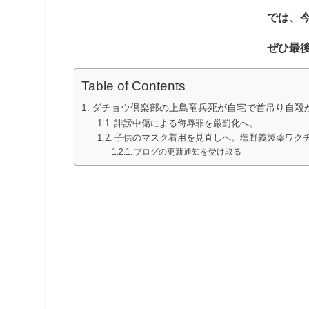
では、
ぜひ最
Table of Contents
ダチョウ倶楽部の上島竜兵死が自宅で首吊り自殺
誹謗中傷による侮辱罪を厳罰化へ。
子供のマスク着用を見直しへ。塩野義製薬ワクチ
ブログの更新通知を受け取る