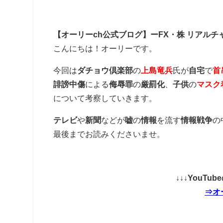
【オーリーch公式ブログ】ーFX・株 リアルチ
こんにちは！オーリーです。
今回は
ダチョウ倶楽部
の
上島竜兵
氏が
自宅
で
首
誹謗中傷
による
侮辱罪
の
厳罰化
、
子供
の
マスク
について考察していきます。
テレビ
や
新聞
などが
嘘
の
情報
を流す
情報戦争
の
最後までお読みくださいませ。
↓↓↓YouT
⇒オ