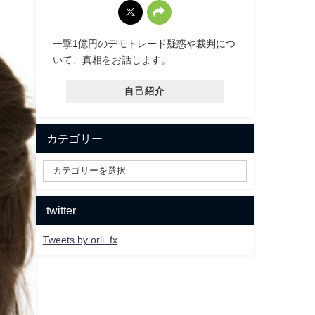
一撃1億円のデモトレード疑惑や裁判につ
いて、真相をお話します。
自己紹介
カテゴリー
twitter
Tweets by orli_fx