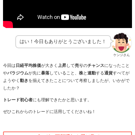
はい！今日もありがとうございました！
ケンジさん
今回は
日経平均株価
が大きく
上昇
して
売り
の
チャンス
になったこと
や
パラジウム
が先に
暴落
していること、
株
と
連動
する
通貨
すべてが
ようやく
動き
を揃えてきたことについて考察しましたが、いかがで
したか？
トレード初心者
にも理解できたかと思います。
ぜひこれからのトレードに活用してくださいね！