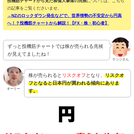
投機筋チャートから見た株価大暴落の兆候
については、こちら
の記事をご覧くださいませ。
→NZのロックダウン発生などで、世界情勢の不安定から円高
へ！？投機筋チャートから解説！【FX・株・初心者】
ずっと投機筋チャートでは株が売られる兆候
が見えてましたね！
ケンジさん
株が売られると
リスクオフ
となり、
リスクオ
フとなると日本円が買われる傾向にありま
オーリー
す。