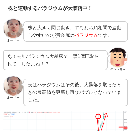
株と連動するパラジウムが大暴落中！
株と大きく同じ動き、すなわち順相関で連動
しやすいのが貴金属の
パラジウム
です。
オーリー
あ！去年パラジウム大暴落で一撃1億円取ら
れてましたよね！？
ケンジさん
実はパラジウムはその後、大暴落を取ったと
きの最高値を更新し再びバブルとなっていま
オーリー
した。