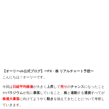
【オーリーch公式ブログ】ーFX・株 リアルチャート予想ー
こんにちは！オーリーです。
今回は
日経平均株価
が大きく
上昇
して
売り
の
チャンス
になったこと
や
パラジウム
が先に
暴落
していること、
株
と
連動
する
通貨
すべてが
株価大暴落
に向けてようやく
動き
を揃えてきたことについて考察し
ていきます。