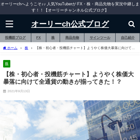
オーリーchへようこそ♪♪ 人気YouTuberが FX・株・商品先物を実況中継しま
す！！【オーリーチャンネル公式ブログ】
オーリーch公式ブログ
投機筋ブログ
FX
株
商品先物
サインツール
自己紹介
ホーム
株
【株・初心者・投機筋チャート】ようやく株価大暴落に向けて全
通貨の動きが揃ってきた！？
株
【株・初心者・投機筋チャート】ようやく株価大
暴落に向けて全通貨の動きが揃ってきた！？
2021年9月13日