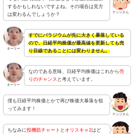
するかもしれないですよね。その場合は見方
ケンジさん
は変わるんでしょうか？
すでにパラジウムが先に大きく暴落している
ので、日経平均株価が最高値を更新しても売
オーリー
り目線であることには変わりません。
なのである意味、日経平均株価はこれから
売
りのチャンス
と考えています。
オーリー
僕も日経平均株価とかで再び株価大暴落を狙
ってみます！
ケンジさん
ちなみに
投機筋チャート
と
オリスキャ2
はど