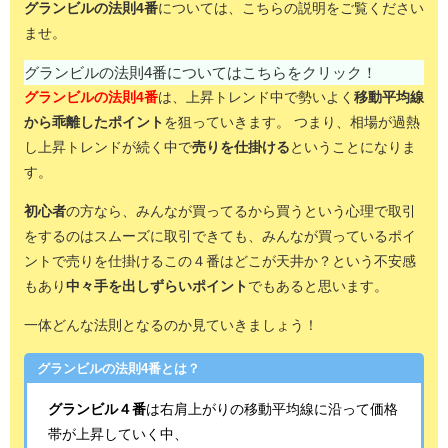
グランビルの法則4番
については、こちらの説明をご覧ください
ませ。
グランビルの法則4番についてはこちらをクリック！
グランビルの法則4番
は、上昇トレンド中で勢いよく
移動平均線
から乖離したポイント
を狙っていきます。
つまり、相場が過熱
し上昇トレンドが続く中
で
売りを仕掛ける
ということになりま
す。
初心者
の方なら、みんなが買ってるから買うという心理で取引
をするのはスムーズに取引できても、みんなが買っているポイ
ントで売りを仕掛けるこの４番はどこが天井か？という不安感
もあり
中々手を出しずらいポイント
でもあると思います。
一体どんな法則となるのか見ていきましょう！
グランビルの法則4番とは？
グランビル４番
は右肩上がりの移動平均線に沿って価格
帯が上昇していく中、