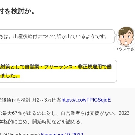
付を検討か。
ちは。出産後給付について話が出ているようです。
ユウスケさ
化対策として自営業・フリーランス・非正規雇用で働
めました。
後給付を検討 月2～3万円案
https://t.co/vFPIGSqjdE
最大67％が出るのに対し、自営業者らは支援がない。2023
本格的に進め、開始時期などを詰める。
livedoornews)
November 19, 2022