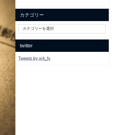
カテゴリー
twitter
Tweets by orli_fx