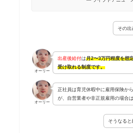
その出
出産後給付
は
月2〜3万円程度を想
受け取れる制度です。
オーリー
正社員は育児休暇中に雇用保険から
が、自営業者や非正規雇用の場合
オーリー
そうなると