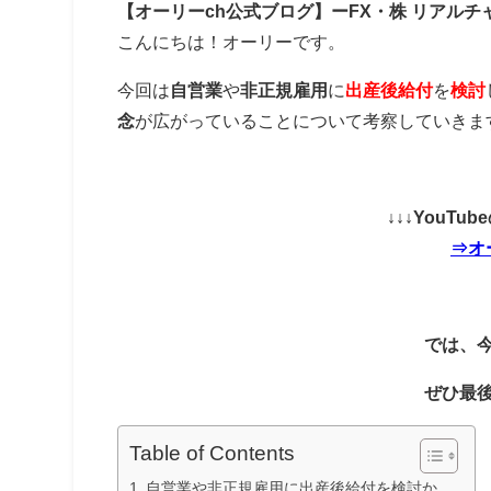
【オーリーch公式ブログ】ーFX・株 リアルチ
こんにちは！オーリーです。
今回は
自営業
や
非正規雇用
に
出産後給付
を
検討
念
が広がっていることについて考察していきま
↓↓↓YouT
⇒オ
では、
ぜひ最
Table of Contents
自営業や非正規雇用に出産後給付を検討か。