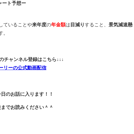
ャート予想ー
していることや
来年度
の
年金額
は
目減り
すること、
景気減速懸
す。
ubeのチャンネル登録はこちら↓↓↓
ーリーの公式動画配信
今日のお話に入ります！！
後までお読みください＾＾