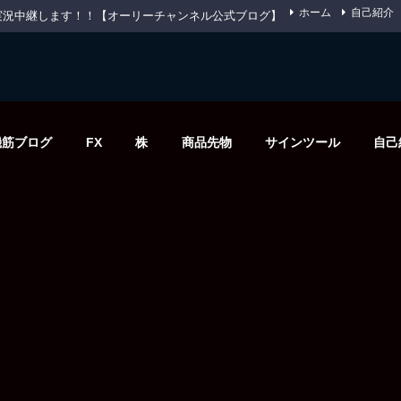
ホーム
自己紹介
先物を実況中継します！！【オーリーチャンネル公式ブログ】
機筋ブログ
FX
株
商品先物
サインツール
自己