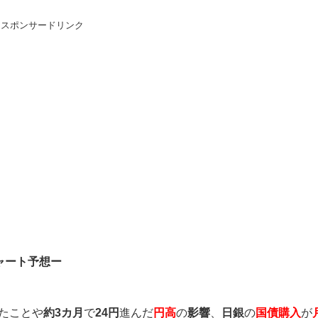
スポンサードリンク
ャート予想ー
たことや
約3カ月
で
24円
進んだ
円高
の
影響
、
日銀
の
国債購入
が