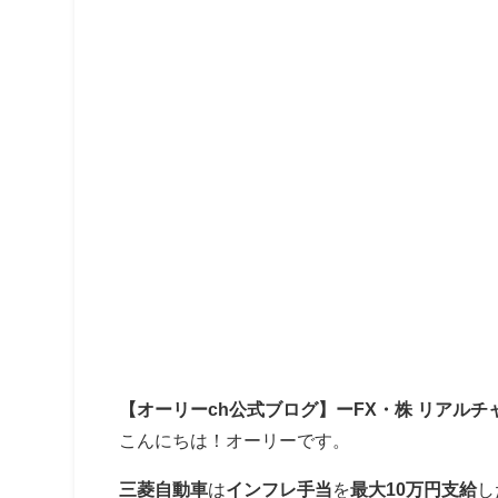
【オーリーch公式ブログ】ーFX・株 リアルチ
こんにちは！オーリーです。
三菱自動車
は
インフレ手当
を
最大10万円支給
し