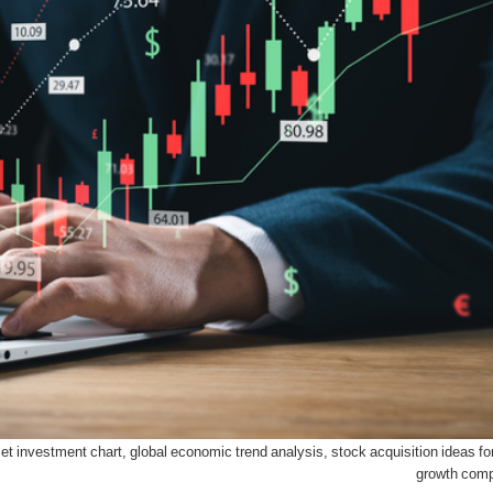
 investment chart, global economic trend analysis, stock acquisition ideas for
growth comp