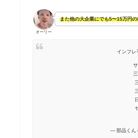
また他の大企業にでも5〜15万円
オーリー
インフレ
サ
三
— 部品くん (