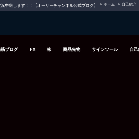
ホーム
自己紹介
先物を実況中継します！！【オーリーチャンネル公式ブログ】
機筋ブログ
FX
株
商品先物
サインツール
自己