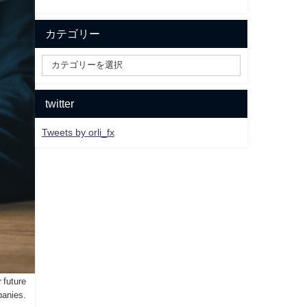
カテゴリー
twitter
Tweets by orli_fx
 future
anies.