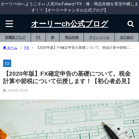
オーリーchへようこそ♪♪ 人気YouTuberが FX・株・商品先物を実況中継しま
す！！【オーリーチャンネル公式ブログ】
オーリーch公式ブログ
投機筋ブログ
FX
株
商品先物
サインツール
自己紹介
ホーム
FX
【2020年版】FX確定申告の基礎について。税金計算や節税につ
いて伝授します！【初心者必見】
FX
【2020年版】FX確定申告の基礎について。税金
計算や節税について伝授します！【初心者必見】
2020年1月2日