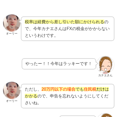
税率は経費から差し引いた額にかけられる
の
で、今年カナエさんはFXの税金がかからない
オーリー
というわけです。
やったー！！今年はラッキーです！
カナエさん
ただし、
20万円以下の場合
でも
住民税
だけ
は
かかる
ので、申告を忘れないようにしてくだ
オーリー
さいね。