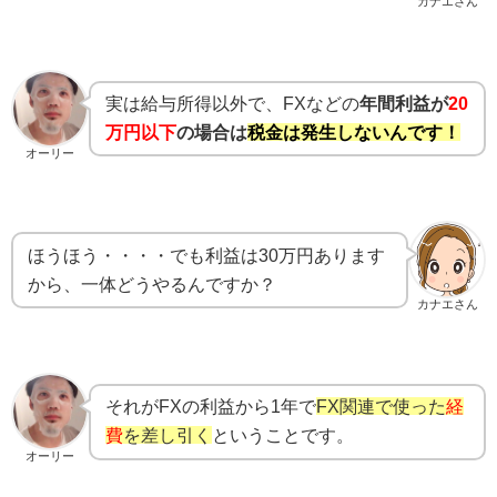
カナエさん
実は給与所得以外で、FXなどの
年間利益が
20
万円以下
の場合は
税金は発生しないんです！
オーリー
ほうほう・・・・でも利益は30万円あります
から、一体どうやるんですか？
カナエさん
それがFXの利益から1年で
FX関連で使った
経
費
を差し引く
ということです。
オーリー