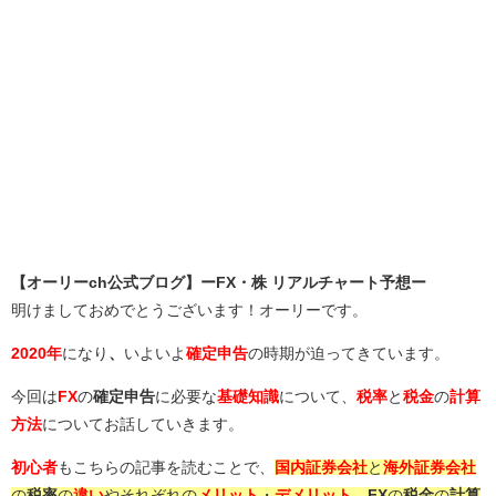
【オーリーch公式ブログ】ーFX・株 リアルチャート予想ー
明けましておめでとうございます！オーリーです。
2020年
になり
、
いよいよ
確定申告
の時期が迫ってきています。
今回は
FX
の
確定申告
に必要な
基礎知識
について、
税率
と
税金
の
計算
方法
についてお話していきます。
初心者
もこちらの記事を読むことで、
国内証券会社
と
海外証券会社
の
税率
の
違い
やそれぞれの
メリット
・
デメリット
、
FX
の
税金
の
計算