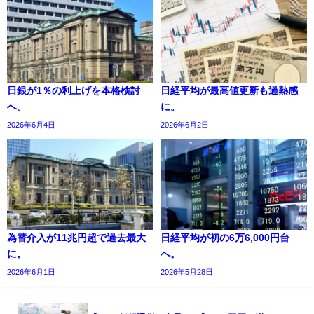
日銀が1％の利上げを本格検討
日経平均が最高値更新も過熱感
へ。
に。
2026年6月4日
2026年6月2日
為替介入が11兆円超で過去最大
日経平均が初の6万6,000円台
に。
へ。
2026年6月1日
2026年5月28日