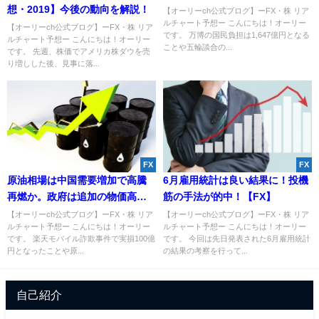
想・2019】今後の動向を解説！
【オーリーch公式ブログ】ーFX・株 リア
ルチャート予想ー こんにちは！オーリー
【オーリーch公式ブログ】ーFX・株 リア
です。 万博の国民負担は1,647億円となる
ルチャート予想ー こんにちは！オーリー
ことや五輪談合の...
です。 先週、株価でアメリカ株ダウを売
り増しした後、見事に落...
FX
FX
原油相場は中国需要増加で高騰
6月雇用統計は良い結果に！投機
再燃か。政府は追加の物価高対
筋の手法が的中！【FX】
策をまとめる方針へ。
【オーリーch公式ブログ】ーFX・株 リア
【オーリーch公式ブログ】ーFX・株 リア
ルチャート予想ー こんにちは！オーリー
ルチャート予想ー こんにちは！オーリー
です。 楽天モバイル詐欺事件で実損100億
です。 今回は先日発表された6月雇用統計
円となったことや原...
の結果の考察を行って...
自己紹介