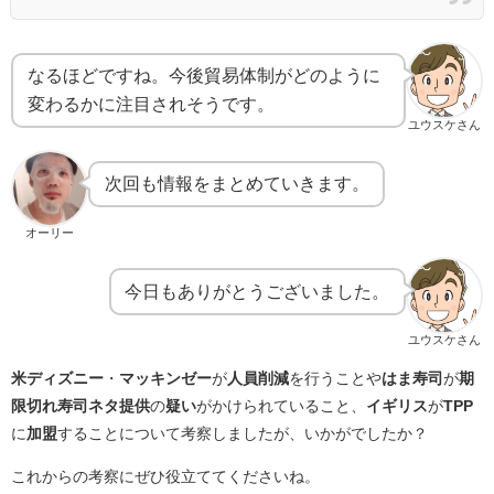
なるほどですね。今後貿易体制がどのように
変わるかに注目されそうです。
ユウスケさん
次回も情報をまとめていきます。
オーリー
今日もありがとうございました。
ユウスケさん
米ディズニー
・
マッキンゼー
が
人員削減
を行うことや
はま寿司
が
期
限切れ寿司ネタ提供
の
疑い
がかけられていること、
イギリス
が
TPP
に
加盟
することについて考察しましたが、いかがでしたか？
これからの考察にぜひ役立ててくださいね。