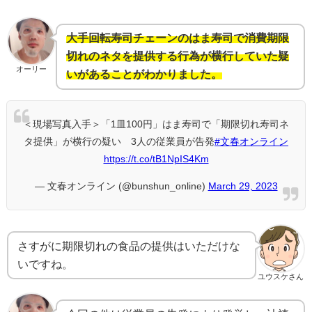
大手回転寿司チェーンのはま寿司で消費期限
切れのネタを提供する行為が横行していた疑
オーリー
いがあることがわかりました。
＜現場写真入手＞「1皿100円」はま寿司で「期限切れ寿司ネ
タ提供」が横行の疑い 3人の従業員が告発
#文春オンライン
https://t.co/tB1NpIS4Km
— 文春オンライン (@bunshun_online)
March 29, 2023
さすがに期限切れの食品の提供はいただけな
いですね。
ユウスケさん