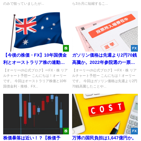
のみで狙っていましたが...
ら3カ月に短縮するこ...
株
FX
【今後の株価・FX】10年国債金
ガソリン価格は先週より2円70銭
利とオーストラリア株の連動性
高騰か。2022年参院選の一票の
が激アツ！？
格差は最大3.032倍に。
【オーリーch公式ブログ】ーFX・株 リア
【オーリーch公式ブログ】ーFX・株 リア
ルチャート予想ー こんにちは！オーリー
ルチャート予想ー こんにちは！オーリー
です。 今回はオーストラリア株価と10年
です。 今回はガソリン価格は先週より2円
国債金利・推移、FX...
70銭高騰したことや...
株
FX
株価暴落は近い！？【株価予
万博の国民負担は1,647億円か。