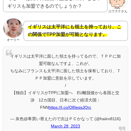
ギリスも加盟できるのでしょうか？
ユウスケさん
イギリスは太平洋にも領土を持っており、こ
の関係でTPP加盟が可能となります。
オーリー
イギリスは太平洋に面した領土を持ってるので、ＴＰＰに加
盟可能なんですよ、これが。
ちなみにフランスも太平洋に面した領土を保有しており、Ｔ
ＰＰ加盟に意欲を示しています。
/
【独自】イギリスがTPPに加盟へ EU離脱後から各国と交
渉 12カ国目、日本に次ぐ経済大国：
FNN
https://t.co/O8IeqsJQrc
— 灰色@車買い替えたので次はＰＣかなって (@haiiro8116)
March 28, 2023