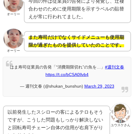
今回の件は従業員の告発により発覚し、辻褄
合わせのために使用期限を示すラベルの貼替
オーリー
えが常に行われてました。
また寿司だけでなくサイドメニューも使用期
限が過ぎたものを提供していたのことです。
オーリー
はま寿司従業員の告発「“消費期限切れ”の魚を…」
#週刊文春
https://t.co/bCSA0Ilvb4
— 週刊文春 (@shukan_bunshun)
March 29, 2023
以前発生したスシローの客によるテロもそう
ですが、こうした問題もしっかり解決しない
ユウスケさん
と回転寿司チェーン自体の信用が右肩下がり