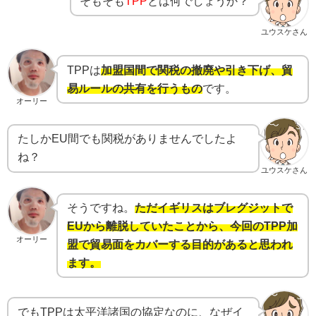
そもそも
TPP
とは何でしょうか？
ユウスケさん
TPPは
加盟国間で関税の撤廃や引き下げ、貿
易ルールの共有を行うもの
です。
オーリー
たしかEU間でも関税がありませんでしたよ
ね？
ユウスケさん
そうですね。
ただイギリスはブレグジットで
EUから離脱していたことから、今回のTPP加
オーリー
盟で貿易面をカバーする目的があると思われ
ます。
でもTPPは太平洋諸国の協定なのに、なぜイ