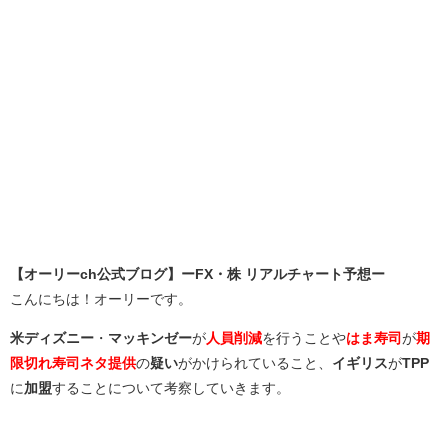
【オーリーch公式ブログ】ーFX・株 リアルチャート予想ー
こんにちは！オーリーです。
米ディズニー
・
マッキンゼー
が
人員削減
を行うことや
はま寿司
が
期
限切れ寿司ネタ提供
の
疑い
がかけられていること、
イギリス
が
TPP
に
加盟
することについて考察していきます。