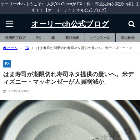
オーリーchへようこそ♪♪ 人気YouTuberが FX・株・商品先物を実況中継しま
す！！【オーリーチャンネル公式ブログ】
オーリーch公式ブログ
投機筋ブログ
FX
株
商品先物
サインツール
自己紹介
ホーム
FX
はま寿司が期限切れ寿司ネタ提供の疑いへ。米ディズニー・マッ
キンゼーが人員削減か。
FX
はま寿司が期限切れ寿司ネタ提供の疑いへ。米デ
ィズニー・マッキンゼーが人員削減か。
2023年3月30日