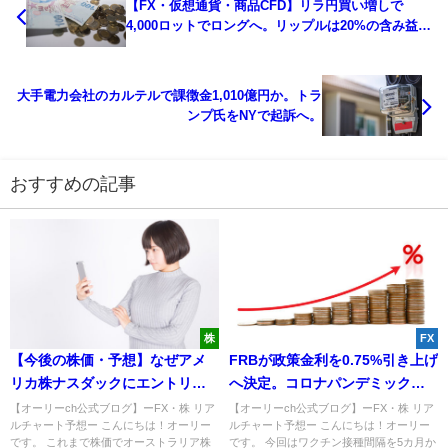
【FX・仮想通貨・商品CFD】リラ円買い増しで
4,000ロットでロングへ。リップルは20%の含み益を
獲得か。
大手電力会社のカルテルで課徴金1,010億円か。トラ
ンプ氏をNYで起訴へ。
おすすめの記事
株
FX
【今後の株価・予想】なぜアメ
FRBが政策金利を0.75%引き上げ
リカ株ナスダックにエントリ
へ決定。コロナパンデミック終
ー？トレンドラインと大衆心理
了宣言の予定はなしか。
【オーリーch公式ブログ】ーFX・株 リア
【オーリーch公式ブログ】ーFX・株 リア
ルチャート予想ー こんにちは！オーリー
ルチャート予想ー こんにちは！オーリー
から解説！
です。 これまで株価でオーストラリア株
です。 今回はワクチン接種間隔を5カ月か