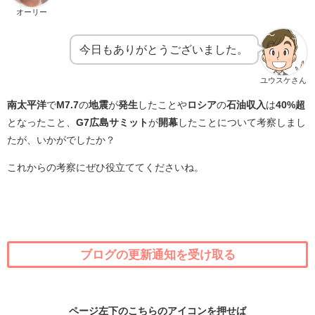
オーリー
今日もありがとうございました。
ユウスケさん
南太平洋
で
M7.7
の
地震
が
発生
したことや
ロシア
の
石油収入
は
40%超
となったこと、
G7広島サミット
が
開幕
したことについて考察しまし
たが、いかがでしたか？
これからの考察にぜひ役立ててくださいね。
ブログの更新通知を受け取る
ページ左下のこちらのアイコンを押せば