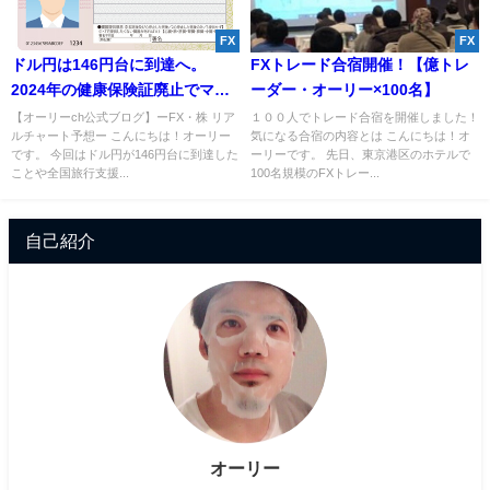
FX
FX
ドル円は146円台に到達へ。
FXトレード合宿開催！【億トレ
2024年の健康保険証廃止でマイ
ーダー・オーリー×100名】
ナンバーカードが義務化され
【オーリーch公式ブログ】ーFX・株 リア
１００人でトレード合宿を開催しました！
ルチャート予想ー こんにちは！オーリー
気になる合宿の内容とは こんにちは！オ
る？
です。 今回はドル円が146円台に到達した
ーリーです。 先日、東京港区のホテルで
ことや全国旅行支援...
100名規模のFXトレー...
自己紹介
オーリー