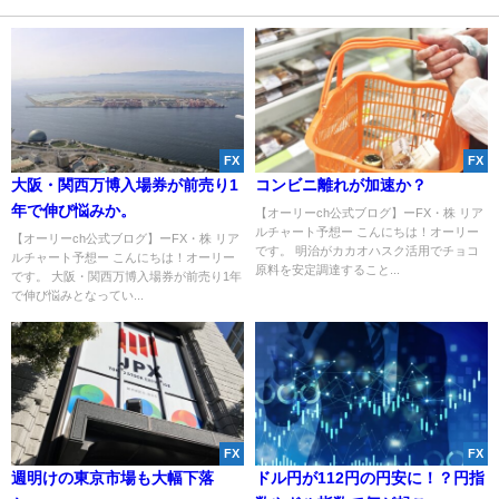
FX
FX
大阪・関西万博入場券が前売り1
コンビニ離れが加速か？
年で伸び悩みか。
【オーリーch公式ブログ】ーFX・株 リア
ルチャート予想ー こんにちは！オーリー
【オーリーch公式ブログ】ーFX・株 リア
です。 明治がカカオハスク活用でチョコ
ルチャート予想ー こんにちは！オーリー
原料を安定調達すること...
です。 大阪・関西万博入場券が前売り1年
で伸び悩みとなってい...
FX
FX
週明けの東京市場も大幅下落
ドル円が112円の円安に！？円指