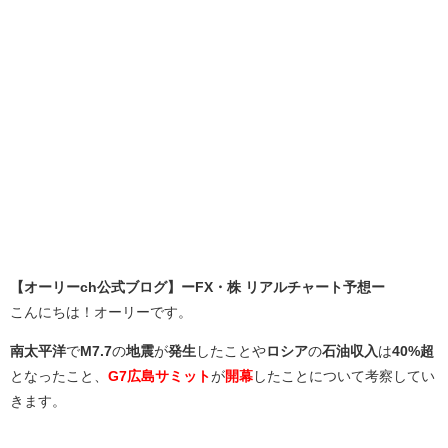
【オーリーch公式ブログ】ーFX・株 リアルチャート予想ー
こんにちは！オーリーです。
南太平洋
で
M7.7
の
地震
が
発生
したことや
ロシア
の
石油収入
は
40%超
となったこと、
G7広島サミット
が
開幕
したことについて考察してい
きます。