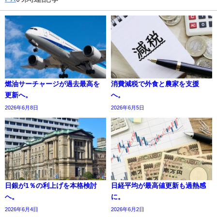
燃油サーチャージが過去最高を
消費減税で外食と農家を支援
更新へ。
へ。
2026年6月8日
2026年6月5日
日銀が1％の利上げを本格検討
日経平均が最高値更新も過熱感
へ。
に。
2026年6月4日
2026年6月2日