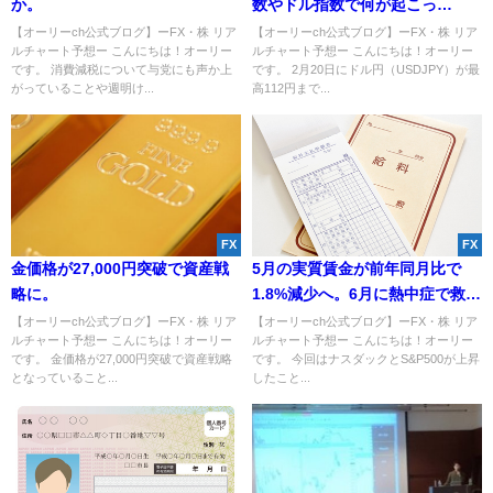
か。
数やドル指数で何が起こっ
た！？【FX】
【オーリーch公式ブログ】ーFX・株 リア
【オーリーch公式ブログ】ーFX・株 リア
ルチャート予想ー こんにちは！オーリー
ルチャート予想ー こんにちは！オーリー
です。 消費減税について与党にも声か上
です。 2月20日にドル円（USDJPY）が最
がっていることや週明け...
高112円まで...
FX
FX
金価格が27,000円突破で資産戦
5月の実質賃金が前年同月比で
略に。
1.8%減少へ。6月に熱中症で救急
搬送された人は過去最多か。
【オーリーch公式ブログ】ーFX・株 リア
【オーリーch公式ブログ】ーFX・株 リア
ルチャート予想ー こんにちは！オーリー
ルチャート予想ー こんにちは！オーリー
です。 金価格が27,000円突破で資産戦略
です。 今回はナスダックとS&P500が上昇
となっていること...
したこと...