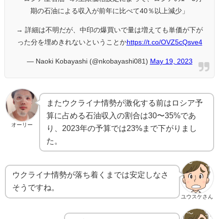
期の石油による収入が前年に比べて40％以上減少」
→ 詳細は不明だが、中印の爆買いで量は増えても単価が下が
った分を埋めきれないということか
https://t.co/OVZ5cQsve4
— Naoki Kobayashi (@nkobayashi081)
May 19, 2023
またウクライナ情勢が激化する前はロシア予
算に占める石油収入の割合は30〜35%であ
オーリー
り、2023年の予算では23%まで下がりまし
た。
ウクライナ情勢が落ち着くまでは安定しなさ
そうですね。
ユウスケさん