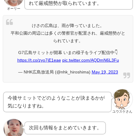
れて厳戒態勢が取られています。
オーリー
けさの広島は、雨が降っていました。
平和公園の周辺には多くの警察官が配置され、厳戒態勢がと
られています。
G7広島サミットが開幕 いまの様子をライブ配信中👇
https://t.co/zyo7jE1eae
pic.twitter.com/AQDmN6L3Fu
— NHK広島放送局 (@nhk_hiroshima)
May 19, 2023
今後サミットでどのようなことが決まるかが
気になりますね。
ユウスケさん
次回も情報をまとめていきます。