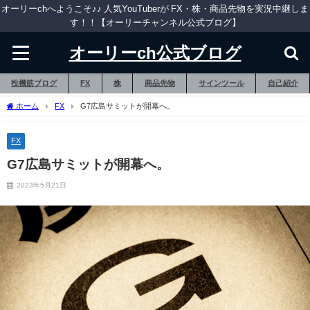
オーリーchへようこそ♪♪ 人気YouTuberが FX・株・商品先物を実況中継しま
す！！【オーリーチャンネル公式ブログ】
オーリーch公式ブログ
投機筋ブログ
FX
株
商品先物
サインツール
自己紹介
ホーム
FX
G7広島サミットが開幕へ。
FX
G7広島サミットが開幕へ。
2023年5月21日