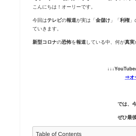
こんにちは！オーリーです。
今回は
テレビ
の
報道
が実は「
金儲け
」「
利権
」
ていきます。
新型コロナ
の
恐怖
を
報道
している中、何が
真実
↓↓↓YouT
⇒オ
では、
ぜひ最
Table of Contents