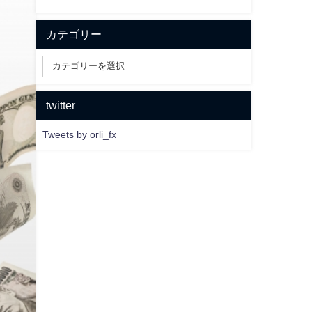
カテゴリー
twitter
Tweets by orli_fx