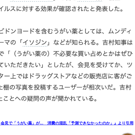
ド」会見で「うがい薬」が... 消費の混乱「予測できなかったのか」』より引用