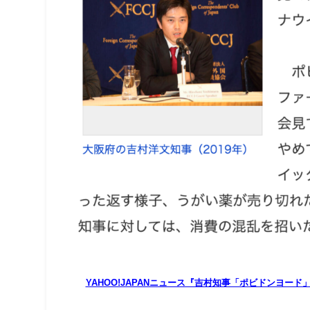
YAHOO!JAPANニュース『吉村知事「ポビドンヨー