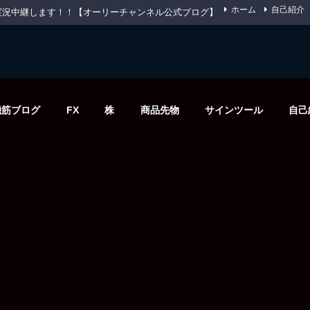
ホーム
自己紹介
先物を実況中継します！！【オーリーチャンネル公式ブログ】
機筋ブログ
FX
株
商品先物
サインツール
自己