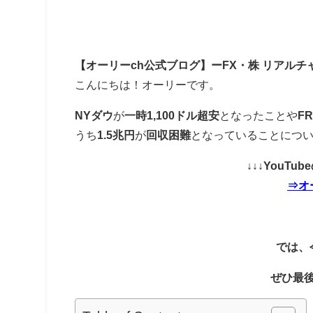
【オーリーch公式ブログ】ーFX・株 リアルチ
こんにちは！オーリーです。
NYダウ
が
一時1,100ドル超安
となったことや
F
うち
1.5兆円
が
回収困難
となっていることにつ
↓↓↓YouT
⇒オ
では、
ぜひ最