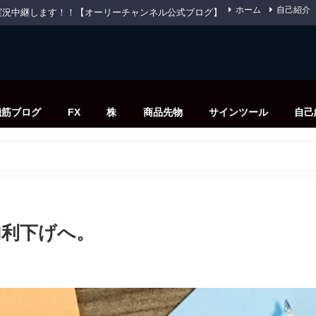
ホーム
自己紹介
先物を実況中継します！！【オーリーチャンネル公式ブログ】
機筋ブログ
FX
株
商品先物
サインツール
自己
。
加利下げへ。