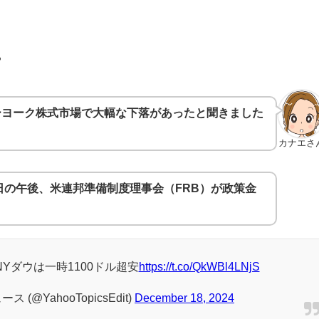
。
ーヨーク株式市場で大幅な下落があったと聞きました
カナエさ
8日の午後、米連邦準備制度理事会（FRB）が政策金
NYダウは一時1100ドル超安
https://t.co/QkWBl4LNjS
(@YahooTopicsEdit)
December 18, 2024