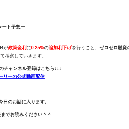
ャート予想ー
RB
が
政策金利
に
0.25%
の
追加利下げ
を行うこと、
ゼロゼロ融資
いて考察していきます。
ubeのチャンネル登録はこちら↓↓↓
ーリーの公式動画配信
今日のお話に入ります。
後までお読みください＾＾