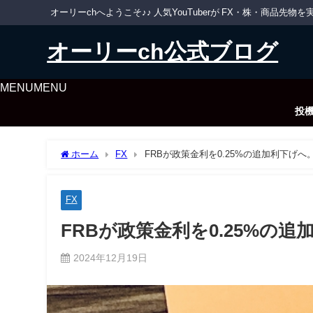
オーリーchへようこそ♪♪ 人気YouTuberが FX・株・商品
オーリーch公式ブログ
MENU
MENU
投
ホーム
FX
FRBが政策金利を0.25%の追加利下げへ
FX
FRBが政策金利を0.25%の追
2024年12月19日