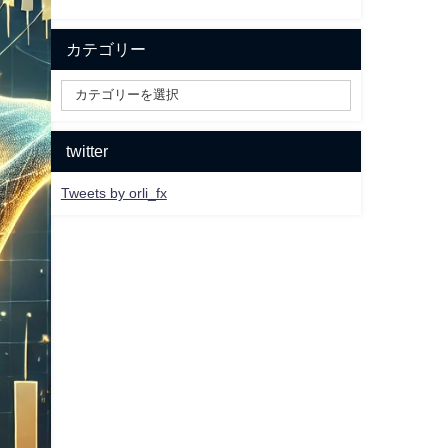
カテゴリー
twitter
Tweets by orli_fx