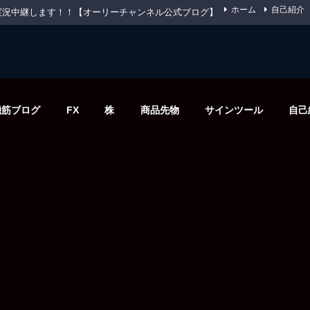
ホーム
自己紹介
先物を実況中継します！！【オーリーチャンネル公式ブログ】
機筋ブログ
FX
株
商品先物
サインツール
自己