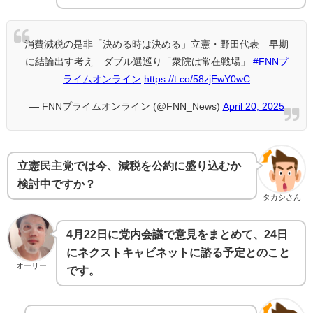
消費減税の是非「決める時は決める」立憲・野田代表 早期
に結論出す考え ダブル選巡り「衆院は常在戦場」
#FNNプ
ライムオンライン
https://t.co/58zjEwY0wC
— FNNプライムオンライン (@FNN_News)
April 20, 2025
立憲民主党では今、減税を公約に盛り込むか
検討中ですか？
タカシさん
4月22日に党内会議で意見をまとめて、24日
にネクストキャビネットに諮る予定とのこと
オーリー
です。