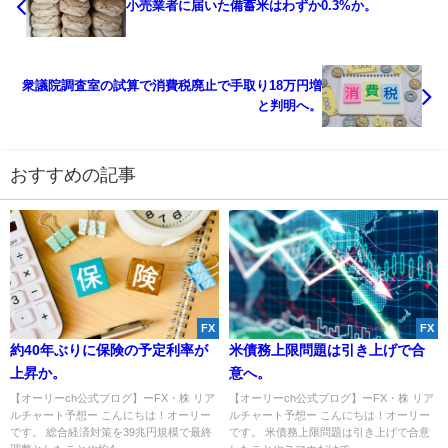
小売業者に届いた備蓄米はわずか0.3%か。
衆議院調査室の試算で消費税廃止で手取り18万円増
と判明へ。
おすすめの記事
FX
FX
約40年ぶりに保険の予定利率が
米債務上限問題は引き上げで合
上昇か。
意へ。
【オーリーch公式ブログ】ーFX・株 リア
【オーリーch公式ブログ】ーFX・株 リア
ルチャート予想ー こんにちは！オーリー
ルチャート予想ー こんにちは！オーリー
です。 総合経済対策を39兆円規模で最終
です。 米債務上限問題は引き上げで合意