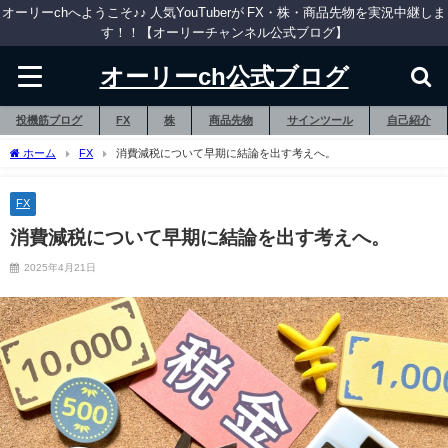
オーリーchへようこそ♪♪ 人気YouTuberが FX・株・商品先物を実況中継しま
す！！【オーリーチャンネル公式ブログ】
オーリーch公式ブログ
投機筋ブログ
FX
株
商品先物
サインツール
自己紹介
ホーム
FX
消費減税について早期に結論を出す考えへ。
FX
消費減税について早期に結論を出す考えへ。
2025年4月21日