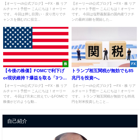
法」を解説！【FX・初心者】
のワクチン、2月待たず前倒し容
【オーリーch公式ブログ】ーFX・株 リア
【オーリーch公式ブログ】ーFX・株 リア
ルチャート予想ー こんにちは！オーリー
ルチャート予想ー こんにちは！オーリー
認か！？
です。 今回は押し目買い・戻り売りでチ
です。 今回は塩野義製薬の国内産ワクチ
ャンスを掴むのに役立...
ンの最終治験を開始した...
株
FX
【今後の株価】FOMCで利下げ
トランプ相互関税が無効でも85
or現状維持？爆益を取る「3つの
兆円を投資へ。
作戦」を解説！
【オーリーch公式ブログ】ーFX・株 リア
【オーリーch公式ブログ】ーFX・株 リア
ルチャート予想ー こんにちは！オーリー
ルチャート予想ー こんにちは！オーリー
です。 今回は7月末に控えているFOMCで
です。 トランプ相互関税が無効でも85兆
株価がどのような動...
円を対米投資したこと...
自己紹介