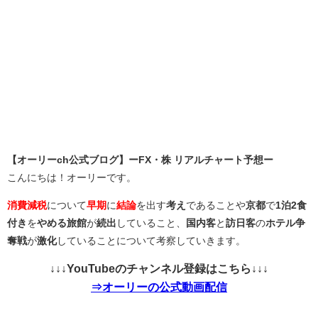
【オーリーch公式ブログ】ーFX・株 リアルチャート予想ー
こんにちは！オーリーです。
消費減税
について
早期
に
結論
を出す
考え
であることや
京都
で
1泊2食
付き
を
やめる旅館
が
続出
していること、
国内客
と
訪日客
の
ホテル争
奪戦
が
激化
していることについて考察していきます。
↓↓↓YouTubeのチャンネル登録はこちら↓↓↓
⇒オーリーの公式動画配信