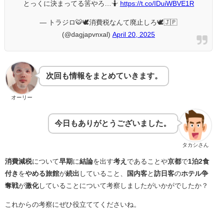
とっくに決まってる筈やろ…🤷
https://t.co/IDuiWBVE1R
— トラジロ🐯🕊️消費税なんて廃止しろ🕊️🇯🇵
(@dagjapvnxal)
April 20, 2025
次回も情報をまとめていきます。
オーリー
今日もありがとうございました。
タカシさん
消費減税
について
早期
に
結論
を出す
考え
であることや
京都
で
1泊2食
付き
を
やめる旅館
が
続出
していること、
国内客
と
訪日客
の
ホテル争
奪戦
が
激化
していることについて考察しましたがいかがでしたか？
これからの考察にぜひ役立ててくださいね。