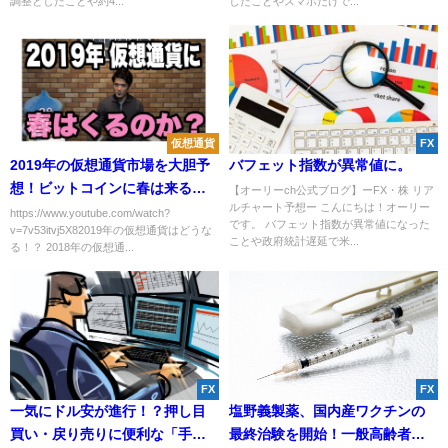
調整としたことや約4...
したことやスマホだけで...
仮想通貨
FX
2019年の仮想通貨市場を大胆予
バフェット指数が異常値に。
想！ビットコインに春は来るの
【オーリーch公式ブログ】ーFX・株 リア
ルチャート予想ー こんにちは！オーリー
か？
https://www.youtube.com/watch?
です。 バフェット指数が異常値になった
v=7v53itvj5X82019年の仮想通貨はどうな
ことや政府統計遅延で米...
る！？ 2018年の仮想通...
FX
FX
一気にドル安が進行！？押し目
塩野義製薬、国内産ワクチンの
買い・戻り売りに便利な「手
最終治験を開始！一般高齢者へ