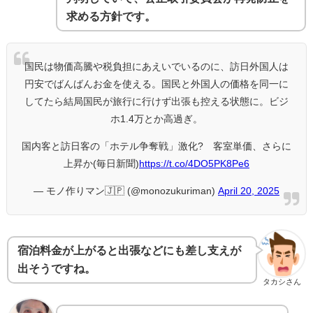
求める方針です。
国民は物価高騰や税負担にあえいでいるのに、訪日外国人は
円安でばんばんお金を使える。国民と外国人の価格を同一に
してたら結局国民が旅行に行けず出張も控える状態に。ビジ
ホ1.4万とか高過ぎ。
国内客と訪日客の「ホテル争奪戦」激化? 客室単価、さらに
上昇か(毎日新聞)
https://t.co/4DO5PK8Pe6
— モノ作りマン🇯🇵 (@monozukuriman)
April 20, 2025
宿泊料金が上がると出張などにも差し支えが
出そうですね。
タカシさん