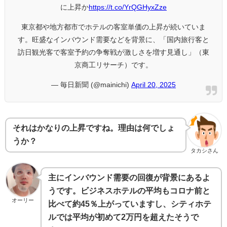
に上昇か
https://t.co/YrQGHyxZze
東京都や地方都市でホテルの客室単価の上昇が続いていま
す。旺盛なインバウンド需要などを背景に、「国内旅行客と
訪日観光客で客室予約の争奪戦が激しさを増す見通し」（東
京商工リサーチ）です。
— 毎日新聞 (@mainichi)
April 20, 2025
それはかなりの上昇ですね。理由は何でしょ
うか？
タカシさん
主にインバウンド需要の回復が背景にあるよ
うです。ビジネスホテルの平均もコロナ前と
オーリー
比べて約45％上がっていますし、シティホテ
ルでは平均が初めて2万円を超えたそうで