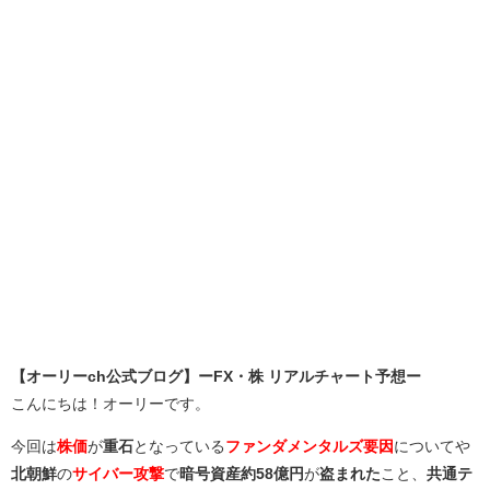
【オーリーch公式ブログ】ーFX・株 リアルチャート予想ー
こんにちは！オーリーです。
今回は
株価
が
重石
となっている
ファンダメンタルズ要因
についてや
北朝鮮
の
サイバー攻撃
で
暗号資産約58億円
が
盗まれた
こと、
共通テ