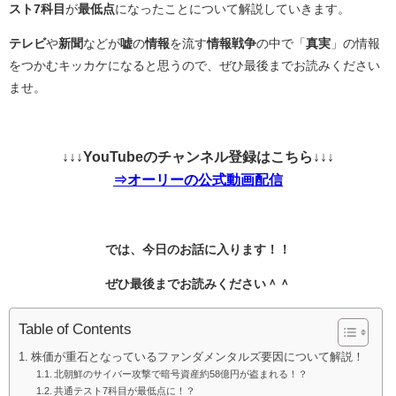
スト7科目
が
最低点
になったことについて解説していきます。
テレビ
や
新聞
などが
嘘
の
情報
を流す
情報戦争
の中で「
真実
」の情報
をつかむキッカケになると思うので、ぜひ最後までお読みください
ませ。
↓↓↓YouTubeのチャンネル登録はこちら↓↓↓
⇒オーリーの公式動画配信
では、今日のお話に入ります！！
ぜひ最後までお読みください＾＾
Table of Contents
株価が重石となっているファンダメンタルズ要因について解説！
北朝鮮のサイバー攻撃で暗号資産約58億円が盗まれる！？
共通テスト7科目が最低点に！？