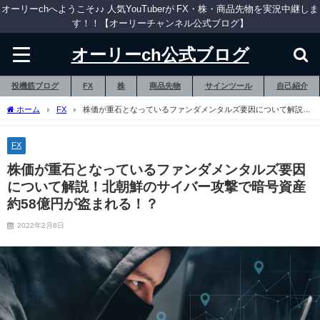
オーリーchへようこそ♪♪ 人気YouTuberが FX・株・商品先物を実況中継しま
す！！【オーリーチャンネル公式ブログ】
オーリーch公式ブログ
投機筋ブログ
FX
株
商品先物
サインツール
自己紹介
ホーム
FX
株価が重石となっているファンダメンタルズ要因について解説！
北朝鮮のサイバー攻撃で暗号資産約58億円が盗まれる！？
FX
株価が重石となっているファンダメンタルズ要因
について解説！北朝鮮のサイバー攻撃で暗号資産
約58億円が盗まれる！？
2022年2月8日