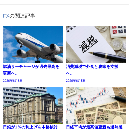
FX
の関連記事
燃油サーチャージが過去最高を
消費減税で外食と農家を支援
更新へ。
へ。
2026年6月8日
2026年6月5日
日銀が1％の利上げを本格検討
日経平均が最高値更新も過熱感