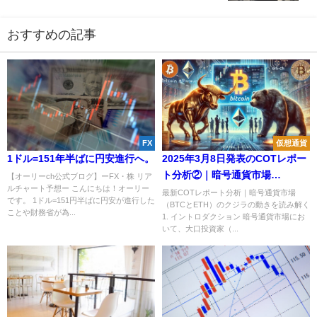
おすすめの記事
FX
仮想通貨
1ドル=151年半ばに円安進行へ。
2025年3月8日発表のCOTレポー
ト分析②｜暗号通貨市場
【オーリーch公式ブログ】ーFX・株 リア
ルチャート予想ー こんにちは！オーリー
BTCETHのクジラの動向
最新COTレポート分析｜暗号通貨市場
です。 1ドル=151円半ばに円安が進行した
（BTCとETH）のクジラの動きを読み解く
ことや財務省が為...
1. イントロダクション 暗号通貨市場にお
いて、大口投資家（...