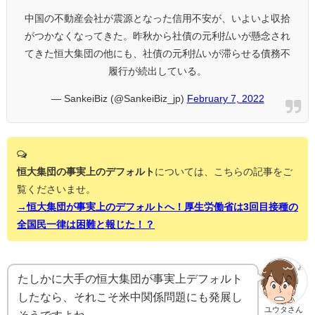
中国の不動産会社が震源となった信用不安が、いよいよ収拾
がつかなくなってきた。昨秋から社債の元利払いが懸念され
てきた恒大集団の他にも、社債の元利払いが滞らせる債務不
履行が続出している。
— SankeiBiz (@SankeiBiz_jp)
February 7, 2022
恒大集団の事実上のデフォルト
については、こちらの記事をご
覧くださいませ。
→恒大集団が事実上のデフォルトへ！厚生労働省は3回目接種の
全国民一律は困難と報じた！？
たしかに大手の恒大集団が事実上デフォルト
したなら、それこそ米中関係問題にも発展し
ユウタさん
そうですよね。