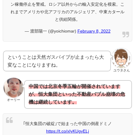
ン稼働停止を警戒。ロシア以外からの輸入安定化を模索。こ
れまでアメリカや北アフリカのアルジェリア、中東カタール
と供給関係。
— 渡部陽一 (@yoichiomar)
February 8, 2022
ということは天然ガスパイプが止まったら大
変なことになりますね。
ユウタさん
中国では北京冬季五輪が開催されています
が、恒大集団といった不動産バブル崩壊の危
オーリー
機は継続しています。
｢恒大集団の破綻｣で始まった中国の倒産ドミノ
https://t.co/xIyKUgyELj