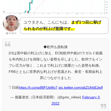
ユウタさん、こんにちは。
まず1つ目に挙げ
られるのが利上げ意識です。
オーリー
◆欧州も急転換
2/3は英中銀の利上げに加え、ECB(欧州中銀)のラガルド総裁
も年内利上げを排除しない姿勢を示しました。欧州でもイン
フレ圧力が強く、これまで利上げに慎重だった姿勢を転換。
FRBとともに世界的な利上げが意識され、株安・長期金利上
昇につながりました
▽日経
https://t.co/sp88FUpMo7
pic.twitter.com/abZUhbEJw9
— 後藤達也（日本経済新聞） (@goto_nikkei)
February 3,
2022