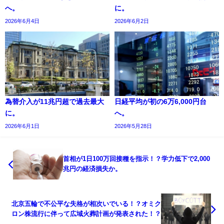
へ。
に。
2026年6月4日
2026年6月2日
為替介入が11兆円超で過去最大
日経平均が初の6万6,000円台
に。
へ。
2026年6月1日
2026年5月28日
首相が1日100万回接種を指示！？学力低下で2,000
兆円の経済損失か。
北京五輪で不公平な失格が相次いでいる！？オミク
ロン株流行に伴って広域火葬計画が発表された！？