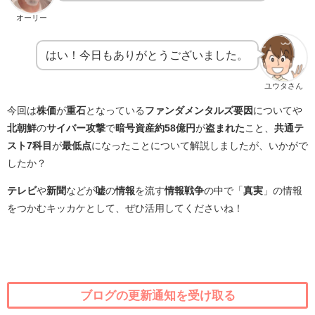
オーリー
はい！今日もありがとうございました。
ユウタさん
今回は
株価
が
重石
となっている
ファンダメンタルズ要因
についてや
北朝鮮
の
サイバー攻撃
で
暗号資産約58億円
が
盗まれた
こと、
共通テ
スト7科目
が
最低点
になったことについて解説しましたが、いかがで
したか？
テレビ
や
新聞
などが
嘘
の
情報
を流す
情報戦争
の中で「
真実
」の情報
をつかむキッカケとして、ぜひ活用してくださいね！
ブログの更新通知を受け取る