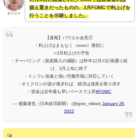
据え置きだったものの、3月FOMCで利上げを
オーリー
行うことを示唆しました。
【速報】パウエル会見①
・利上げはまもなく（soon）適切に
≒3月利上げの予告
・テーパリング（資産購入の減額）は昨年12月の計画通り続
け、3月上旬に終了
・インフレ加速と強い労働市場に対応していく
・オミクロンの波が過ぎれば、経済は成長を取り戻す
・賃金は近年最も早いペースで上昇
#FOMC
— 後藤達也（日本経済新聞） (@goto_nikkei)
January 26,
2022