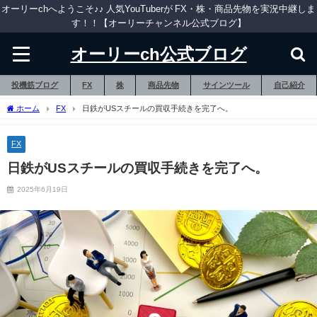
オーリーchへようこそ♪♪ 人気YouTuberが FX・株・商品先物を実況中継しま
す！！【オーリーチャンネル公式ブログ】
オーリーch公式ブログ
投機筋ブログ
FX
株
商品先物
サインツール
自己紹介
ホーム
FX
日鉄がUSスチールの買収手続きを完了へ。
FX
日鉄がUSスチールの買収手続きを完了へ。
2025年6月19日