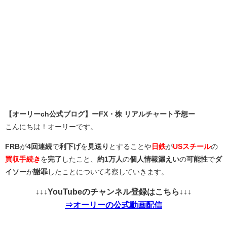
【オーリーch公式ブログ】ーFX・株 リアルチャート予想ー
こんにちは！オーリーです。
FRB
が
4回連続
で
利下げ
を
見送り
とすることや
日鉄
が
USスチール
の
買収手続き
を
完了
したこと、
約1万人
の
個人情報漏えい
の
可能性
で
ダ
イソー
が
謝罪
したことについて考察していきます。
↓↓↓YouTubeのチャンネル登録はこちら↓↓↓
⇒オーリーの公式動画配信