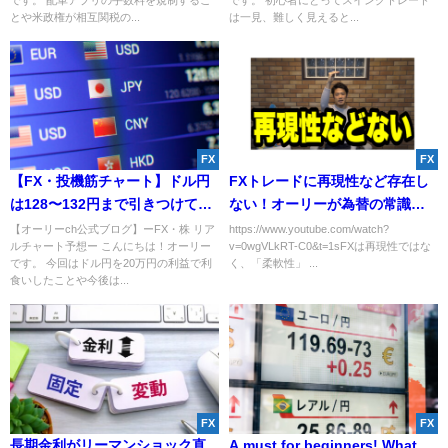
です。 配車アプリの手数料を規制するこ
です。 初心者にとってスイングトレード
とや米政権が相互関税の...
は一見、難しく見えると...
FX
FX
【FX・投機筋チャート】ドル円
FXトレードに再現性など存在し
は128〜132円まで引きつけて再
ない！オーリーが為替の常識を
度ロングか。今後はドル安円高
覆す！
【オーリーch公式ブログ】ーFX・株 リア
https://www.youtube.com/watch?
ルチャート予想ー こんにちは！オーリー
v=0wgVLkRT-C0&t=1sFXは再現性ではな
相場となる？
です。 今回はドル円を20万円の利益で利
く、「柔軟性」 ...
食いしたことや今後は...
FX
FX
長期金利がリーマンショック直
A must for beginners! What