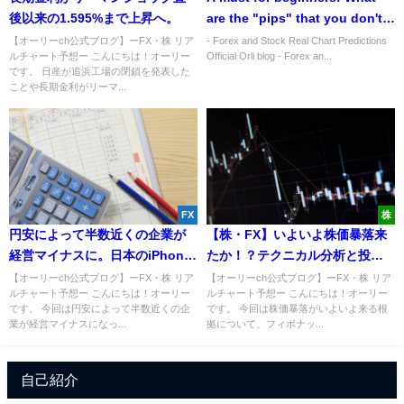
後以来の1.595%まで上昇へ。
are the "pips" that you don't
want to hear about now?
【オーリーch公式ブログ】ーFX・株 リア
- Forex and Stock Real Chart Predictions
ルチャート予想ー こんにちは！オーリー
Official Orli blog - Forex an...
です。 日産が追浜工場の閉鎖を発表した
ことや長期金利がリーマ...
FX
株
円安によって半数近くの企業が
【株・FX】いよいよ株価暴落来
経営マイナスに。日本のiPhone
たか！？テクニカル分析と投機
販売価格が世界最安か。
筋チャートから解説！
【オーリーch公式ブログ】ーFX・株 リア
【オーリーch公式ブログ】ーFX・株 リア
ルチャート予想ー こんにちは！オーリー
ルチャート予想ー こんにちは！オーリー
です。 今回は円安によって半数近くの企
です。 今回は株価暴落がいよいよ来る根
業が経営マイナスになっ...
拠について、フィボナッ...
自己紹介