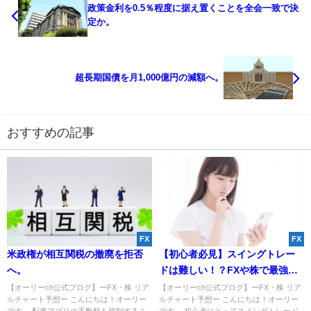
政策金利を0.5％程度に据え置くことを全会一致で決
定か。
超長期国債を月1,000億円の減額へ。
おすすめの記事
FX
FX
米政権が相互関税の撤廃を拒否
【初心者必見】スイングトレー
へ。
ドは難しい！？FXや株で最強の
狙い目とは？
【オーリーch公式ブログ】ーFX・株 リア
【オーリーch公式ブログ】ーFX・株 リア
ルチャート予想ー こんにちは！オーリー
ルチャート予想ー こんにちは！オーリー