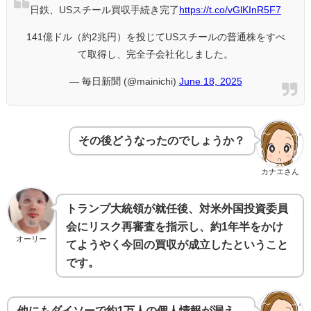
日鉄、USスチール買収手続き完了
https://t.co/vGlKInR5F7
141億ドル（約2兆円）を投じてUSスチールの普通株をすべ
て取得し、完全子会社化しました。
— 毎日新聞 (@mainichi)
June 18, 2025
その後どうなったのでしょうか？
カナエさん
トランプ大統領が就任後、対米外国投資委員
会にリスク再審査を指示し、約1年半をかけ
オーリー
てようやく今回の買収が成立したということ
です。
他にもダイソーで約1万人の個人情報が漏え