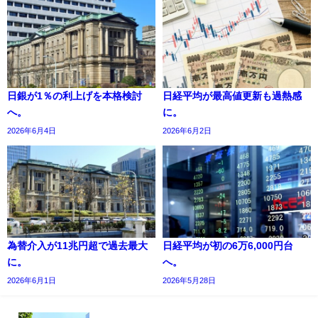
日銀が1％の利上げを本格検討
日経平均が最高値更新も過熱感
へ。
に。
2026年6月4日
2026年6月2日
為替介入が11兆円超で過去最大
日経平均が初の6万6,000円台
に。
へ。
2026年6月1日
2026年5月28日