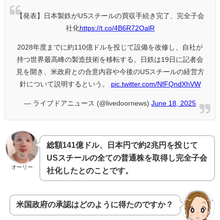
【発表】日本製鉄がUSスチールの買収手続き完了、完全子会
社化
https://t.co/4B6R72OalR
2028年度までに約110億ドルを投じて設備を改修し、自社が
持つ世界最高峰の製造技術を移転する。日鉄は19日に記者会
見を開き、米政府との合意内容や今後のUSスチールの経営方
針について説明するという。
pic.twitter.com/NfFQndXhVW
— ライブドアニュース (@livedoornews)
June 18, 2025
総額141億ドル、日本円で約2兆円を投じて
USスチールの全ての普通株を取得し完全子会
オーリー
社化したとのことです。
米国政府の承認はどのように得たのですか？