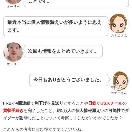
ことです。
オーリー
最近本当に個人情報漏えいが多いように思え
ます。
カナエさん
次回も情報をまとめていきます。
オーリー
今日もありがとうございました。
カナエさん
FRB
が
4回連続
で
利下げ
を
見送り
とすることや
日鉄
が
USスチール
の
買収手続き
を
完了
したこと、
約1万人
の
個人情報漏えい
の
可能性
で
ダ
イソー
が
謝罪
したことについて考察しましたがいかがでしたか？
これからの考察にぜひ役立ててくださいね。