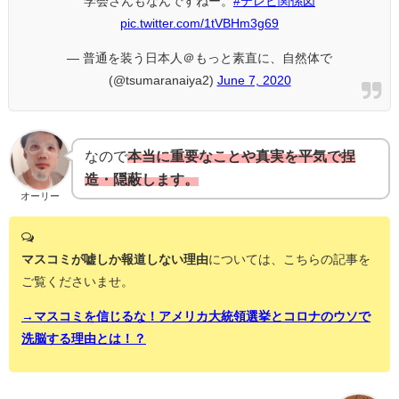
学会さんもなんですねー。
#テレビ関係図
pic.twitter.com/1tVBHm3g69
— 普通を装う日本人＠もっと素直に、自然体で
(@tsumaranaiya2)
June 7, 2020
なので
本当に重要なことや真実を平気で捏
造・隠蔽します。
オーリー
マスコミが嘘しか報道しない理由
については、こちらの記事を
ご覧くださいませ。
→マスコミを信じるな！アメリカ大統領選挙とコロナのウソで
洗脳する理由とは！？