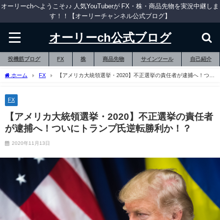
オーリーchへようこそ♪♪ 人気YouTuberが FX・株・商品先物を実況中継しま
す！！【オーリーチャンネル公式ブログ】
オーリーch公式ブログ
投機筋ブログ
FX
株
商品先物
サインツール
自己紹介
ホーム
FX
【アメリカ大統領選挙・2020】不正選挙の責任者が逮捕へ！つい
にトランプ氏逆転勝利か！？
FX
【アメリカ大統領選挙・2020】不正選挙の責任者
が逮捕へ！ついにトランプ氏逆転勝利か！？
2020年11月13日