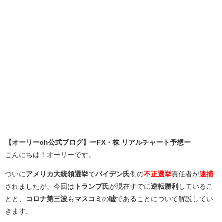
【オーリーch公式ブログ】ーFX・株 リアルチャート予想ー
こんにちは！オーリーです。
ついに
アメリカ大統領選挙
で
バイデン氏
側の
不正選挙
責任者が
逮捕
されましたが、今回は
トランプ氏
が現在すでに
逆転勝利
しているこ
とと、
コロナ第三波
も
マスコミ
の
嘘
であることについて解説してい
きます。