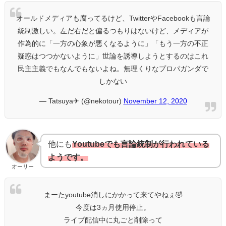
オールドメディアも腐ってるけど、TwitterやFacebookも言論
統制激しい。左だ右だと偏るつもりはないけど、メディアが
作為的に「一方の心象が悪くなるように」「もう一方の不正
疑惑はつつかないように」世論を誘導しようとするのはこれ
民主主義でもなんでもないよね。無理くりなプロパガンダで
しかない
— Tatsuya✈︎ (@nekotour)
November 12, 2020
他にも
Youtubeでも言論統制が行われている
ようです。
オーリー
まーたyoutube消しにかかって来てやねぇ🤣
今度は3ヵ月使用停止。
ライブ配信中に丸ごと削除って