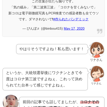
この言葉が出たら煽りです。
「気の緩み」「第二波第三波」「コロナを甘くみないで」
新コロは電子顕微鏡写真もPCR検査での感染者数も全てウソ
です。ダマされないで❗️
#作られたパンデミック
— びんぼ♬ (@binbou415)
May 17, 2020
やはりそうですよね！私も思います！
リナさん
というか、大統領選挙後にワクチンときて今
度はコロナ第三波ですよねぇ、これって決め
リナさん
られてた台本って感じですよねぇ。
前回の記事でも話してましたが、
コロナその