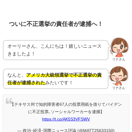
ついに不正選挙の責任者が逮捕へ！
オーリーさん、こんにちは！嬉しいニュース
きましたよ！
リナさん
なんと、
アメリカ大統領選挙で不正選挙の責
任者が逮捕された
みたいです！
リナさん
【テキサス州で知的障害者67人の投票用紙を借りてバイデン
に不正投票､ソーシャルワーカーを逮捕】
https://t.co/AK5S3VFSWV
— 政治･経済･国際ニュース評論 (@MATT25633150)