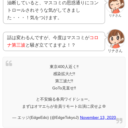
油断していると、マスコミの思惑通りにコン
トロールされそうな気がしてきまし
リナさん
た・・・！気をつけます。
話は変わるんですが、今度はマスコミが
コロ
ナ第三波
と騒ぎ立ててますよ！？
リナさん
東京400人近く‼️
感染拡大だ‼️
第三波だ‼️
GoTo見直せ‼️
と不安煽る各局ワイドショー。
まずはオマエらが全員リモート出演に戻せよ💢
— エッジ(EdgeEdo) (@EdgeTokyoJ)
November 13, 2020