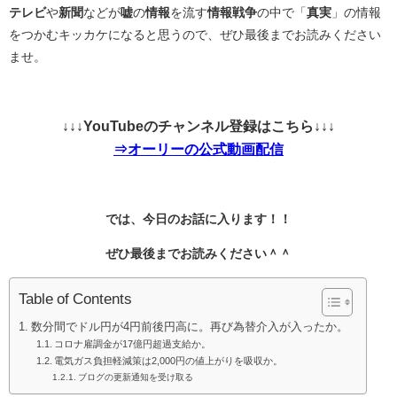
テレビ
や
新聞
などが
嘘
の
情報
を流す
情報戦争
の中で「
真実
」の情報
をつかむキッカケになると思うので、ぜひ最後までお読みください
ませ。
↓↓↓YouTubeのチャンネル登録はこちら↓↓↓
⇒オーリーの公式動画配信
では、今日のお話に入ります！！
ぜひ最後までお読みください＾＾
Table of Contents
数分間でドル円が4円前後円高に。再び為替介入が入ったか。
コロナ雇調金が17億円超過支給か。
電気ガス負担軽減策は2,000円の値上がりを吸収か。
ブログの更新通知を受け取る