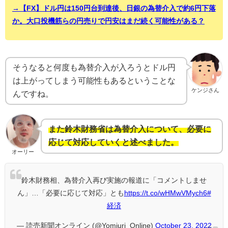
→【FX】ドル円は150円台到達後、日銀の為替介入で約6円下落
か。大口投機筋らの円売りで円安はまだ続く可能性がある？
そうなると何度も為替介入が入ろうとドル円
は上がってしまう可能性もあるということな
ケンジさん
んですね。
また鈴木財務省は為替介入について、必要に
応じて対応していくと述べました。
オーリー
鈴木財務相、為替介入再び実施の報道に「コメントしませ
ん」…「必要に応じて対応」とも
https://t.co/wHMwVMych6
#
経済
— 読売新聞オンライン (@Yomiuri_Online)
October 23, 2022