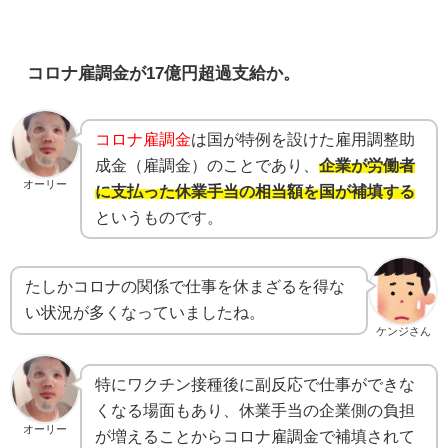
コロナ雇調金が17億円超過支給か。
コロナ雇調金
は国が特例を設けた雇用調整助
成金（雇調金）のことであり、
企業が労働者
オーリー
に支払った休業手当の相当額を国が補填する
というものです。
たしかコロナの関係で仕事を休まざるを得な
い状況が多くなっていましたね。
ケンジさん
特にワクチン接種後に副反応で仕事ができな
くなる場面もあり、休業手当の企業側の負担
オーリー
が増えることからコロナ雇調金で補填されて