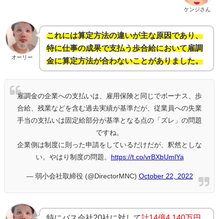
ケンジさん
これには算定方法の違いが主な原因であり、
特に仕事の成果で支払う歩合給において雇調
オーリー
金に算定方法が合わないことがありました。
雇調金の企業への支払いは、雇用保険と同じでボーナス、歩
合給、残業などを含む過去実績が基準だが、従業員への失業
手当の支払いは固定給部分が基準となる点の「ズレ」の問題
ですね。
企業側は制度に則った申請をしているだけだが、釈然としな
い。やはり制度の問題。
https://t.co/vrBXbUmlYa
— 弱小会社取締役 (@DirectorMNC)
October 22, 2022
特にバス会社20社に対して
計14億4,140万円