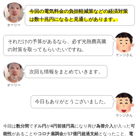
今回の電気料金の負担軽減策などの経済対策
は数十兆円になると見通しがあります。
オーリー
それだけの予算があるなら、必ず光熱費高騰
の対策を取ってもらいたいですね。
ケンジさん
次回も情報をまとめていきます。
オーリー
今日もありがとうございました。
ケンジさん
今回は
数分間
で
ドル円
が
4円前後円高
になり再び
為替介入
が入った
可
能性
があることや
コロナ雇調金
が
17億円超過支給
となったこと、
電