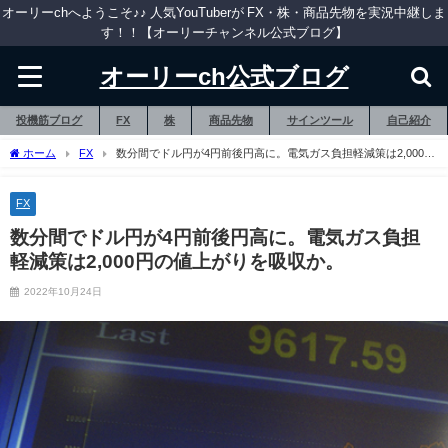
オーリーchへようこそ♪♪ 人気YouTuberが FX・株・商品先物を実況中継しま
す！！【オーリーチャンネル公式ブログ】
オーリーch公式ブログ
投機筋ブログ
FX
株
商品先物
サインツール
自己紹介
ホーム
FX
数分間でドル円が4円前後円高に。電気ガス負担軽減策は2,000円
の値上がりを吸収か。
FX
数分間でドル円が4円前後円高に。電気ガス負担
軽減策は2,000円の値上がりを吸収か。
2022年10月24日