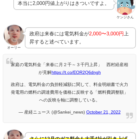
本当に2,000円値上がりはきついですよ。
ケンジさん
政府は来春には電気料金が
2,000〜3,000円
上
昇すると述べています。
オーリー
家庭の電気料金「来春に月２千～３千円上昇」 西村経産相
が見解
https://t.co/EOR2Q6dngh
政府は、電気料金の負担軽減額に関して、料金明細書で火力
発電用の燃料の調達費用を価格に反映する「燃料費調整額」
への反映を軸に調整している。
— 産経ニュース (@Sankei_news)
October 21, 2022
さらに12月のガス料金も大手4社が引き上げ