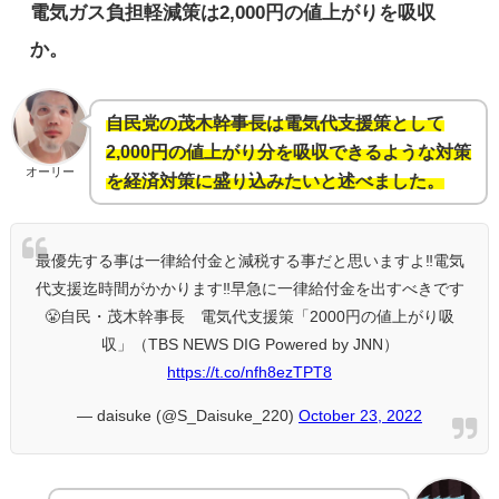
電気ガス負担軽減策は2,000円の値上がりを吸収
か。
自民党の茂木幹事長は電気代支援策として
2,000円の値上がり分を吸収できるような対策
オーリー
を経済対策に盛り込みたいと述べました。
最優先する事は一律給付金と減税する事だと思いますよ‼️電気
代支援迄時間がかかります‼️早急に一律給付金を出すべきです
😤自民・茂木幹事長 電気代支援策「2000円の値上がり吸
収」（TBS NEWS DIG Powered by JNN）
https://t.co/nfh8ezTPT8
— daisuke (@S_Daisuke_220)
October 23, 2022