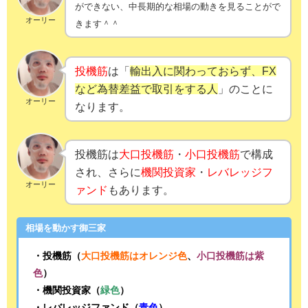
ができない、中長期的な相場の動きを見ることがで
オーリー
きます＾＾
投機筋
は「
輸出入に関わっておらず、FX
など為替差益で取引をする人
」のことに
オーリー
なります。
投機筋は
大口投機筋
・
小口投機筋
で構成
され、さらに
機関投資家
・
レバレッジフ
オーリー
ァンド
もあります。
相場を動かす御三家
・投機筋（
大口投機筋はオレンジ色
、
小口投機筋は紫
色
）
・機関投資家（
緑色
）
・レバレッジファンド（
青色
）