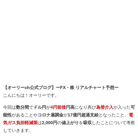
【オーリーch公式ブログ】ーFX・株 リアルチャート予想ー
こんにちは！オーリーです。
今回は
数分間
で
ドル円
が
4円前後
円高
になり再び
為替介入
が入った
可
能性
があることや
コロナ雇調金
が
17億円超過支給
となったこと、
電
気ガス負担軽減策
は
2,000円
の
値上がり
を
吸収
したことについて考察
していきます。