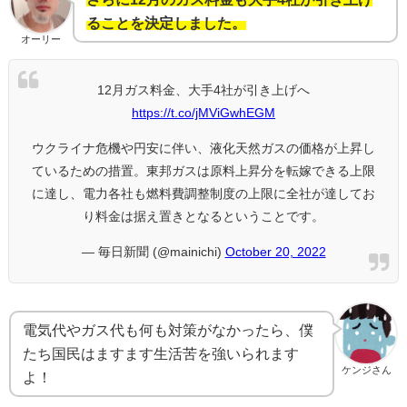
ることを決定しました。
オーリー
12月ガス料金、大手4社が引き上げへ
https://t.co/jMViGwhEGM
ウクライナ危機や円安に伴い、液化天然ガスの価格が上昇し
ているための措置。東邦ガスは原料上昇分を転嫁できる上限
に達し、電力各社も燃料費調整制度の上限に全社が達してお
り料金は据え置きとなるということです。
— 毎日新聞 (@mainichi)
October 20, 2022
電気代やガス代も何も対策がなかったら、僕
たち国民はますます生活苦を強いられます
ケンジさん
よ！