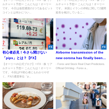
【オーリーch公式ブログ】ーFX・株 リア
【オーリーch公式ブログ】ーFX・株 リア
ルチャート予想ー こんにちは！オーリー
ルチャート予想ー こんにちは！オーリー
です。 今日は仮想通貨の1つであるビット
です。 米国とイランの停戦に関して2週間
コインとは何かについ...
延長を検討しているこ...
FX
FX
初心者必見！今さら聞けない
Airborne transmission of the
「pips」とは？【FX】
new corona has finally been
confirmed!
【オーリーch公式ブログ】ーFX・株 リア
- Forex and Stock Real Chart Predictions.
ルチャート予想ー こんにちは！オーリー
Official Orli blog - Forex a...
です。 今回はFX初心者にもわかりやす
く、FXの通貨単位「p...