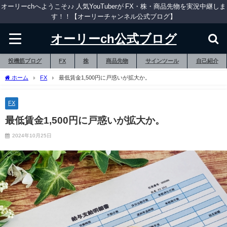
オーリーchへようこそ♪♪ 人気YouTuberが FX・株・商品先物を実況中継しま
す！！【オーリーチャンネル公式ブログ】
オーリーch公式ブログ
投機筋ブログ
FX
株
商品先物
サインツール
自己紹介
ホーム
FX
最低賃金1,500円に戸惑いが拡大か。
FX
最低賃金1,500円に戸惑いが拡大か。
2024年10月25日