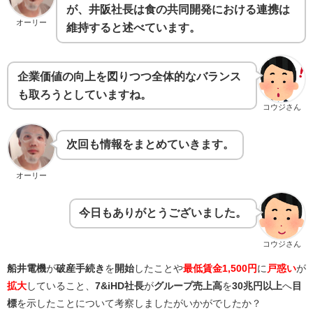
が、井阪社長は食の共同開発における連携は
オーリー
維持すると述べています。
企業価値の向上を図りつつ全体的なバランス
も取ろうとしていますね。
コウジさん
次回も情報をまとめていきます。
オーリー
今日もありがとうございました。
コウジさん
船井電機
が
破産手続き
を
開始
したことや
最低賃金1,500円
に
戸惑い
が
拡大
していること、
7&iHD社長
が
グループ売上高
を
30兆円以上
へ
目
標
を示したことについて考察しましたがいかがでしたか？