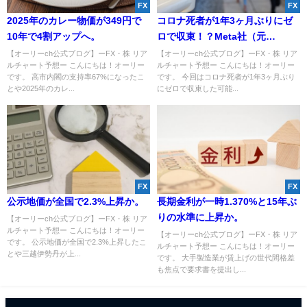
FX
FX
2025年のカレー物価が349円で
コロナ死者が1年3ヶ月ぶりにゼ
10年で4割アップへ。
ロで収束！？Meta社（元
Facebook社）が顔認識機能を削
【オーリーch公式ブログ】ーFX・株 リア
【オーリーch公式ブログ】ーFX・株 リア
ルチャート予想ー こんにちは！オーリー
ルチャート予想ー こんにちは！オーリー
除！
です。 高市内閣の支持率67%になったこ
です。 今回はコロナ死者が1年3ヶ月ぶり
とや2025年のカレ...
にゼロで収束した可能...
FX
FX
公示地価が全国で2.3%上昇か。
長期金利が一時1.370%と15年ぶ
りの水準に上昇か。
【オーリーch公式ブログ】ーFX・株 リア
ルチャート予想ー こんにちは！オーリー
【オーリーch公式ブログ】ーFX・株 リア
です。 公示地価が全国で2.3%上昇したこ
ルチャート予想ー こんにちは！オーリー
とや三越伊勢丹が上...
です。 大手製造業が賃上げの世代間格差
も焦点で要求書を提出し...