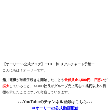
【オーリーch公式ブログ】ーFX・株 リアルチャート予想ー
こんにちは！オーリーです。
船井電機
が
破産手続き
を
開始
したことや
最低賃金1,500円
に
戸惑い
が
拡大
していること、
7&iHD社長
が
グループ売上高
を
30兆円以上
へ
目
標
を示したことについて考察していきます。
↓↓↓YouTubeのチャンネル登録はこちら↓↓↓
⇒オーリーの公式動画配信