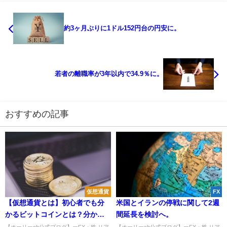
約3ヶ月ぶりに1ドル152円台の円安に。
若者の離職率が3年以内で34.9％に。
おすすめの記事
仮想通貨
FX
【仮想通貨とは】初心者でも分
米国とイランの停戦に関して2週
かるビットコインとは？分かり
間延長を検討へ。
やすく簡単説明！