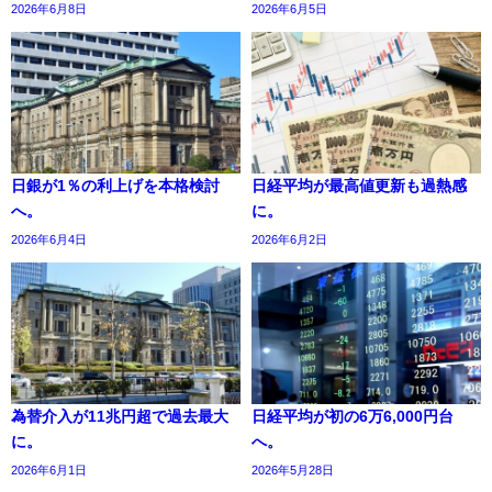
2026年6月8日
2026年6月5日
日銀が1％の利上げを本格検討
日経平均が最高値更新も過熱感
へ。
に。
2026年6月4日
2026年6月2日
為替介入が11兆円超で過去最大
日経平均が初の6万6,000円台
に。
へ。
2026年6月1日
2026年5月28日