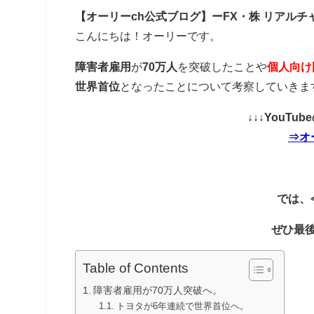
【オーリーch公式ブログ】ーFX・株 リアルチ
こんにちは！オーリーです。
障害者雇用
が
70万人
を突破したことや
個人向け
世界首位
となったことについて考察していきま
↓↓↓YouT
⇒オ
では、
ぜひ最
Table of Contents
障害者雇用が70万人突破へ。
トヨタが6年連続で世界首位へ。