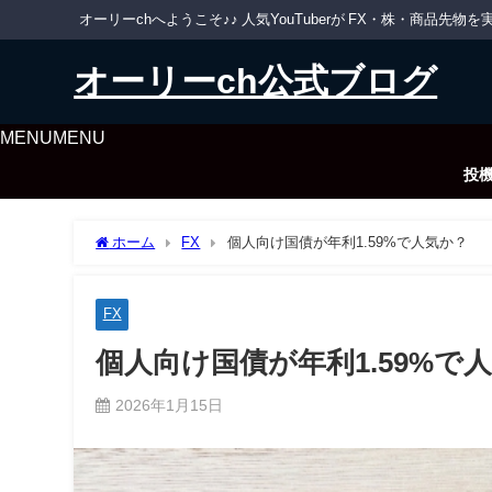
オーリーchへようこそ♪♪ 人気YouTuberが FX・株・商品
オーリーch公式ブログ
MENU
MENU
投
ホーム
FX
個人向け国債が年利1.59%で人気か？
FX
個人向け国債が年利1.59%で
2026年1月15日