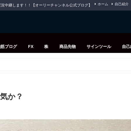
ホーム
自己紹介
先物を実況中継します！！【オーリーチャンネル公式ブログ】
機筋ブログ
FX
株
商品先物
サインツール
自己
人気か？