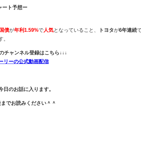
ャート予想ー
国債
が
年利1.59%
で
人気
となっていること、
トヨタ
が
6年連続
す。
ubeのチャンネル登録はこちら↓↓↓
ーリーの公式動画配信
今日のお話に入ります。
後までお読みください＾＾