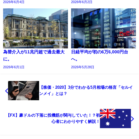
2026年6月4日
2026年6月2日
為替介入が11兆円超で過去最大
日経平均が初の6万6,000円台
に。
へ。
2026年6月1日
2026年5月28日
【株価・2020】3分でわかる5月相場の格言「セルイ
ンメイ」とは？
【FX】豪ドルの下落に投機筋が関与していた！？初
心者にわかりやすく解説！