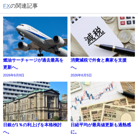
FX
の関連記事
燃油サーチャージが過去最高を
消費減税で外食と農家を支援
更新へ。
へ。
2026年6月8日
2026年6月5日
日銀が1％の利上げを本格検討
日経平均が最高値更新も過熱感
へ。
に。