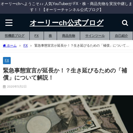
オーリーchへようこそ♪♪ 人気YouTuberが FX・株・商品先物を実況中継しま
す！！【オーリーチャンネル公式ブログ】
オーリーch公式ブログ
投機筋ブログ
FX
株
商品先物
サインツール
自己紹介
ホーム
FX
緊急事態宣言が延長か！？生き延びるための「補償」について解
説！
FX
緊急事態宣言が延長か！？生き延びるための「補
償」について解説！
2020年5月2日