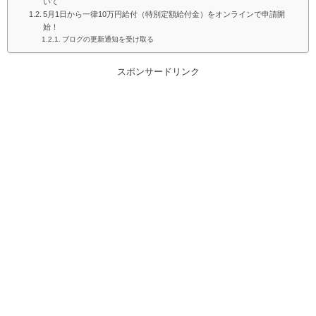
いて
5月1日から一律10万円給付（特別定額給付金）をオンラインで申請開
始！
ブログの更新通知を受け取る
スポンサードリンク