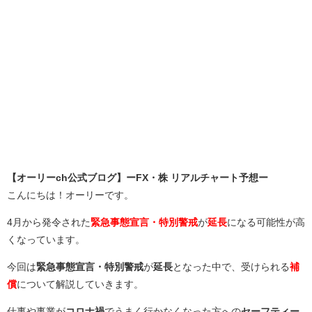
【オーリーch公式ブログ】ーFX・株 リアルチャート予想ー
こんにちは！オーリーです。
4月から発令された
緊急事態宣言・特別警戒
が
延長
になる可能性が高
くなっています。
今回は
緊急事態宣言・特別警戒
が
延長
となった中で、受けられる
補
償
について解説していきます。
仕事や事業が
コロナ禍
でうまく行かなくなった方への
セーフティー