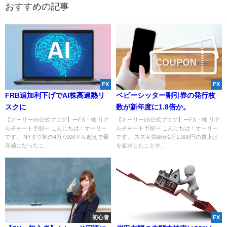
おすすめの記事
FX
FX
FRB追加利下げでAI株高過熱リ
ベビーシッター割引券の発行枚
スクに
数が新年度に1.8倍か。
【オーリーch公式ブログ】ーFX・株 リア
【オーリーch公式ブログ】ーFX・株 リア
ルチャート予想ー こんにちは！オーリー
ルチャート予想ー こんにちは！オーリー
です。 NYダウ初の4万7,000ドル超えで最
です。 スズキ労組が2万1,000円の賃上げ
高値になったこ...
を要求したことや...
初心者
FX