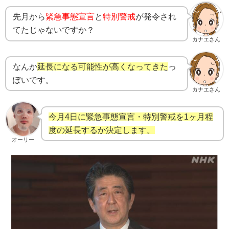
先月から
緊急事態宣言
と
特別警戒
が発令され
てたじゃないですか？
カナエさん
なんか
延長になる可能性が高くなってきた
っ
ぽいです。
カナエさん
今月4日に緊急事態宣言・特別警戒を1ヶ月程
度の延長するか決定します。
オーリー