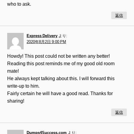
who to ask.
返信
Express Delivery
より:
2020年8月2日 9:00 PM
Howdy! This post could not be written any better!
Reading this post reminds me of my good old room
mate!
He always kept talking about this. I will forward this
write-up to him.
Fairly certain he will have a good read. Thanks for
sharing!
返信
Dumps4Success.com
より: