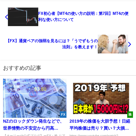
FX初心者【MT4の使い方の説明：第7回】MT4の便
利な使い方について
【FX】通貨ペアの強弱を見るには？「うでずもうの
法則」を教えます！
おすすめの記事
FX
株
NZのロックダウン発生などで、
2019年の株価を大胆予想！日経
世界情勢の不安定から円高
平均株価は売り？買い？大損し
へ！？投機筋チャートから解
ないために。
【オーリーch公式ブログ】ーFX・株 リア
https://www.youtube.com/watch?