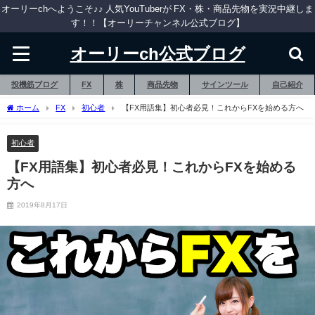
オーリーchへようこそ♪♪ 人気YouTuberが FX・株・商品先物を実況中継しま
す！！【オーリーチャンネル公式ブログ】
オーリーch公式ブログ
投機筋ブログ
FX
株
商品先物
サインツール
自己紹介
ホーム
FX
初心者
【FX用語集】初心者必見！これからFXを始める方へ
初心者
【FX用語集】初心者必見！これからFXを始める
方へ
2019年8月17日