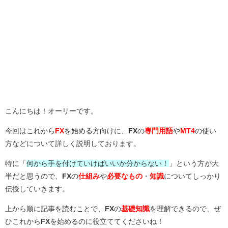
こんにちは！オーリーです。
今回はこれから
FX
を始める方向けに、
FX
の
専門用語
や
MT4
の使い
方などについて詳しく説明しております。
特に「
何から手を付けていけばいいか分からない！
」という方が大
半だと思うので、
FX
の
仕組み
や
必要なもの
・
知識
についてしっかり
伝授していきます。
上から順に記事を読むことで、
FX
の
基礎知識
を理解できるので、ぜ
ひこれから
FX
を始めるのに役立ててくださいね！