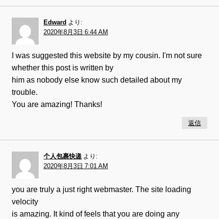
Edward
より:
2020年8月3日 6:44 AM
I was suggested this website by my cousin. I'm not sure
whether this post is written by
him as nobody else know such detailed about my
trouble.
You are amazing! Thanks!
返信
个人包裹快递
より:
2020年8月3日 7:01 AM
you are truly a just right webmaster. The site loading
velocity
is amazing. It kind of feels that you are doing any