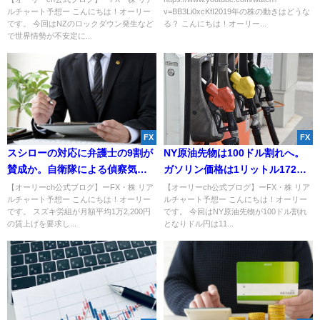
ルチャート予想ー こんにちは！オーリー
v=BB3Li0xcKfI2019年の株の動きはどうな
説！【FX・株・初心者】
です。 今回はNZのロックダウン発生など
る？ こんにちは！オーリー...
で世界情勢が不安定に...
FX
FX
スシローの対応に弁護士の9割が
NY原油先物は100ドル割れへ。
賛成か。自衛隊による偵察気球
ガソリン価格は1リットル172円
の撃墜は可能？
に当面維持か。
【オーリーch公式ブログ】ーFX・株 リア
【オーリーch公式ブログ】ーFX・株 リア
ルチャート予想ー こんにちは！オーリー
ルチャート予想ー こんにちは！オーリー
です。 スズキ労組が月額平均1万2,200円
です。 今回はNY原油先物が100ドル割れ
の賃上げを要求し...
となりドル円は11...