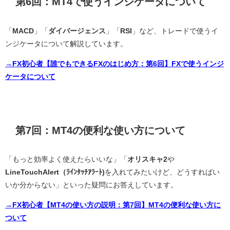
第6回：MT4で使うインジケータについて
「
MACD
」「
ダイバージェンス
」「
RSI
」など、トレードで使うイ
ンジケータについて解説しています。
→FX初心者【誰でもできるFXのはじめ方：第6回】FXで使うインジ
ケータについて
第7回：MT4の便利な使い方について
「もっと効率よく使えたらいいな」「
オリスキャ2
や
LineTouchAlert（ﾗｲﾝﾀｯﾁｱﾗｰﾄ)
を入れてみたいけど、どうすればい
いか分からない」といった疑問にお答えしています。
→FX初心者【MT4の使い方の説明：第7回】MT4の便利な使い方に
ついて