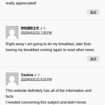
really appreciated!
返信
特快国际文件
より:
2020年8月2日 7:00 PM
Right away I am going to do my breakfast, later than
having my breakfast coming again to read other news.
返信
Tracking
より:
2020年8月2日 8:53 PM
This website definitely has all of the information and
facts
I needed concerning this subject and didn't know