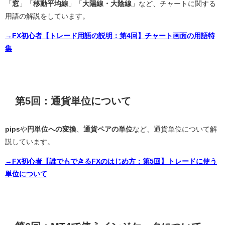
「
窓
」「
移動平均線
」「
大陽線・大陰線
」など、チャートに関する
用語の解説をしています。
→FX初心者【トレード用語の説明：第4回】チャート画面の用語特
集
第5回：通貨単位について
pips
や
円単位への変換
、
通貨ペアの単位
など、通貨単位について解
説しています。
→FX初心者【誰でもできるFXのはじめ方：第5回】トレードに使う
単位について