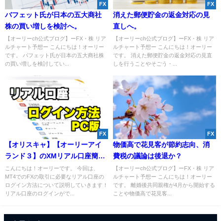
FX
FX
バフェット氏が日本の五大商社
消えた郵便貯金の返金対応の見
株の買い増しを検討へ。
直しへ。
【オーリーch公式ブログ】ーFX・株 リア
【オーリーch公式ブログ】ーFX・株 リア
ルチャート予想ー こんにちは！オーリー
ルチャート予想ー こんにちは！オーリー
です。 バフェット氏が日本の五大商社株
です。 消えた郵便貯金の返金対応の見直
の買い増しを検討してい...
しを行うことやそごう・...
FX
FX
【オリスキャ】【オーリーアイ
物価高で花見客が節約志向、消
ランド３】のXMリアル口座簡単
費税の議論は後退か？
ログイン方法（PC版）
こんにちは！オーリーです。 今回は、
【オーリーch公式ブログ】ーFX・株 リア
MT4でのFXの取引に必要なリアル口座の
ルチャート予想ー こんにちは！オーリー
ログイン方法について説明していきます！
です。 離婚後共同親権が4月から開始する
リアル口座のログインがで...
ことや物価高で花見客...