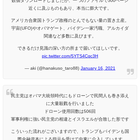
数個ダウンロードしましたが、一つのファイルで300ページ
近くに及ぶものもあり、本当に膨大です。
アメリカ合衆国トランプ政権のとんでもない量の置き土産。
宇宙(UFO)やオバマゲート、バイデン一家汚職、アルカイダ
関連など多数に及びます。
できるだけ見識の深い方の所まで届いてほしいです。
pic.twitter.com/5YTS4Cqc3H
— aki (@hanakuso_taro88)
January 16, 2021
民主党はオバマ大統領時代にもドローンで民間人も巻き添え
に大量殺戮を行いました
ドローン使用回数は506回
軍事利権に強い民主党の相違とイスラエルが合致した形です
こういった流れがございますので、トランプもバイデンも国
際金融資本による指示を受けて中東に介入しています