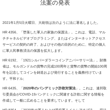
法案の発表
2021年1月5日火曜日、大統領は次のように法に署名しました。
HR 4356、「堕落した軍人の家族の保護法」。これは、電話、マル
チチャネルビデオプログラミング、またはインターネットアクセス
サービスの契約の終了、およびその他の目的のために、特定の個人
に軍人民事救済法の保護を拡大します。
HR 6192、「1921シルバーダラーコインアニバーサリー法」。財務
省は、モルガンドルの貨幣の完成100周年と貨幣の貨幣の開始100周
年を記念してコインを鋳造および発行することを義務付けていま
す。平和ドル;
HR 6435、「
2020年のパンデミック詐欺対策法
」。これは、連邦取
引委員会がCOVID-19パンデミックに関連する詐欺に関する情報を
作成して一般に広めることを要求しています。そして
HR 8354、「2020年の軍人および退役軍人イニシアチブ法」。司法