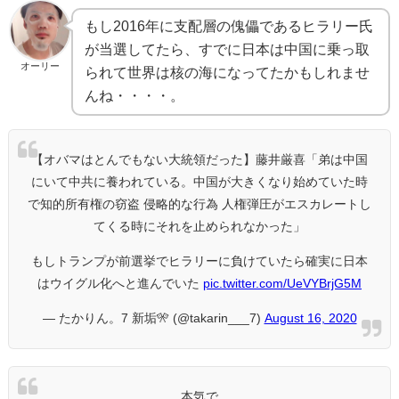
もし2016年に支配層の傀儡であるヒラリー氏
が当選してたら、すでに日本は中国に乗っ取
オーリー
られて世界は核の海になってたかもしれませ
んね・・・・。
【オバマはとんでもない大統領だった】藤井厳喜「弟は中国
にいて中共に養われている。中国が大きくなり始めていた時
で知的所有権の窃盗 侵略的な行為 人権弾圧がエスカレートし
てくる時にそれを止められなかった」
もしトランプが前選挙でヒラリーに負けていたら確実に日本
はウイグル化へと進んでいた
pic.twitter.com/UeVYBrjG5M
— たかりん。7 新垢🎌 (@takarin___7)
August 16, 2020
本気で