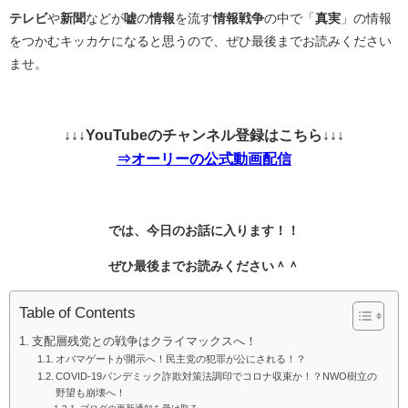
テレビ
や
新聞
などが
嘘
の
情報
を流す
情報戦争
の中で「
真実
」の情報
をつかむキッカケになると思うので、ぜひ最後までお読みください
ませ。
↓↓↓YouTubeのチャンネル登録はこちら↓↓↓
⇒オーリーの公式動画配信
では、今日のお話に入ります！！
ぜひ最後までお読みください＾＾
Table of Contents
支配層残党との戦争はクライマックスへ！
オバマゲートが開示へ！民主党の犯罪が公にされる！？
COVID-19パンデミック詐欺対策法調印でコロナ収束か！？NWO樹立の
野望も崩壊へ！
ブログの更新通知を受け取る