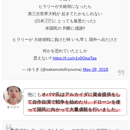
ヒラリーが大統領になったら
第三次世界大戦が 起きてたかもしれない
(日本🇯🇵に とっても最悪だった)
米国民の 判断に感謝‼️
ヒラリーが 大統領戦に負けた時 いち早く 国外へ出たけど
何かを恐れていたとしか
思えない‼️
https://t.co/n1v0OpaTaa
— ゆうき (@sakamoto0ryouma)
May 28, 2018
他にも
オバマ氏はアルカイダに資金提供をし
て自作自演で戦争を始めたり、ドローンを使
オーリー
って国民に向かって大量虐殺を行いました。