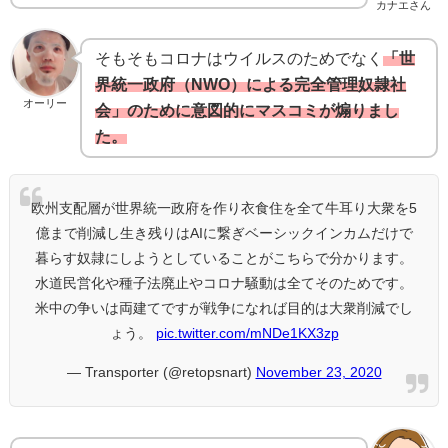
カナエさん
そもそもコロナはウイルスのためでなく
「世
界統一政府（NWO）による完全管理奴隷社
オーリー
会」のために意図的にマスコミが煽りまし
た。
欧州支配層が世界統一政府を作り衣食住を全て牛耳り大衆を5
億まで削減し生き残りはAIに繋ぎベーシックインカムだけで
暮らす奴隷にしようとしていることがこちらで分かります。
水道民営化や種子法廃止やコロナ騒動は全てそのためです。
米中の争いは両建てですが戦争になれば目的は大衆削減でし
ょう。
pic.twitter.com/mNDe1KX3zp
— Transporter (@retopsnart)
November 23, 2020