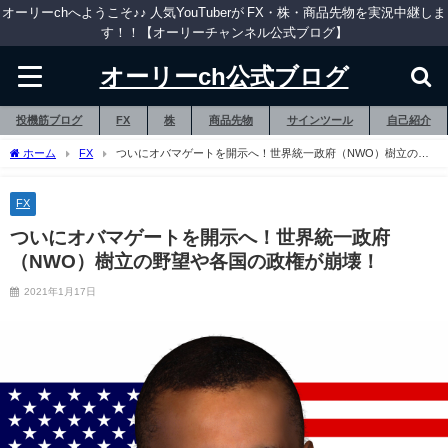
オーリーchへようこそ♪♪ 人気YouTuberが FX・株・商品先物を実況中継しま
す！！【オーリーチャンネル公式ブログ】
オーリーch公式ブログ
投機筋ブログ
FX
株
商品先物
サインツール
自己紹介
ホーム
FX
ついにオバマゲートを開示へ！世界統一政府（NWO）樹立の野
望や各国の政権が崩壊！
FX
ついにオバマゲートを開示へ！世界統一政府
（NWO）樹立の野望や各国の政権が崩壊！
2021年1月17日