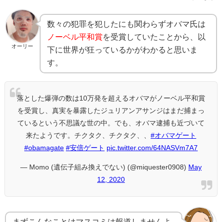
数々の犯罪を犯したにも関わらずオバマ氏は
ノーベル平和賞
を受賞していたことから、以
オーリー
下に世界が狂っているかがわかると思いま
す。
落とした爆弾の数は10万発を超えるオバマがノーベル平和賞
を受賞し、真実を暴露したジュリアンアサンジはまだ捕まっ
ているという不思議な世の中。でも、オバマ逮捕も近づいて
来たようです。チクタク、チクタク、、
#オバマゲート
#obamagate
#安倍ゲート
pic.twitter.com/64NASVm7A7
— Momo (遺伝子組み換えでない) (@miquester0908)
May
12, 2020
まずこんなことはマスコミは報道しませんよ