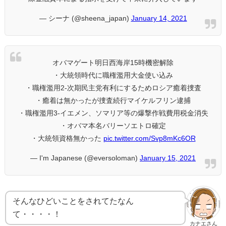
— シーナ (@sheena_japan)
January 14, 2021
オバマゲート明日西海岸15時機密解除
・大統領時代に職権濫用大金使い込み
・職権濫用2-次期民主党有利にするためロシア癒着捜査
・癒着は無かったが捜査続行マイケルフリン逮捕
・職権濫用3-イエメン、ソマリア等の爆撃作戦費用税金消失
・オバマ本名バリーソエトロ確定
・大統領資格無かった
pic.twitter.com/Svp8mKc6OR
— I'm Japanese (@eversoloman)
January 15, 2021
そんなひどいことをされてたなん
て・・・・！
カナエさん