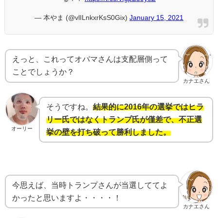
— 本やま (@vlILnkxrKsS0Gix)
January 15, 2021
えっと、これってオバマさんは支配層側って
ことでしょうか？
カナエさん
そうですね。
結果的に2016年の選挙ではヒラ
リー氏ではなくトランプ氏が僅差で、不正選
オーリー
挙の壁を打ち破って勝利しました。
今思えば、当時トランプさんが当選しててよ
かったと思いますよ・・・・！
カナエさん