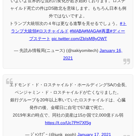
いよいよ世界的な流れの変化が起き始めております。ロスチ
ャイルド死亡の件はDS敗北を意味します。もちろん日本も例
外ではないですよ。
トランプ大統領次の４年は更なる進撃を見せるでしょう。
#ト
ランプ大統領
#ロスチャイルド
#MABA
#MAGA
#再選
#ディー
プステート
pic.twitter.com/ZbIsMByOWT
— 先読み情報局(ニュース) (@sakiyomitech)
January 16,
2021
エドモンド・ド・ロスチャイルド・ホールディングSAの会長,
ベンジャミン・ド・ロスチャイルドが亡くなりました。
銀行グループを20年以上率いていたロスチャイルドは、心臓
発作の後、金曜日に自宅で57歳で死亡。
2019年末の時点で、同社の資産は15か国で2,000億ドル弱
https://t.co/Uc7PH7XfSg
— ｼﾞｬﾝｸﾌﾟｰ (@junk_pooh)
January 17, 2021