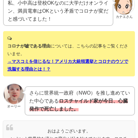
私、小中高は登校OKなのに大学だけオンライ
ン、満員電車はOKという矛盾でコロナが変だ
カナエさん
と感づいてました！
コロナが嘘である理由
については、こちらの記事をご覧くださ
いませ。
→マスコミを信じるな！アメリカ大統領選挙とコロナのウソで
洗脳する理由とは！？
さらに世界統一政府（NWO）を推し進めてい
た中心である
ロスチャイルド家が今日、心臓
オーリー
発作で死亡しました。
おはようございます。