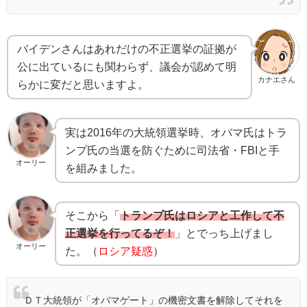
バイデンさんはあれだけの不正選挙の証拠が
公に出ているにも関わらず、議会が認めて明
カナエさん
らかに変だと思いますよ。
実は2016年の大統領選挙時、オバマ氏はトラ
ンプ氏の当選を防ぐために司法省・FBIと手
オーリー
を組みました。
そこから「
トランプ氏はロシアと工作して不
正選挙を行ってるぞ！
」とでっち上げまし
オーリー
た。（
ロシア疑惑
）
ＤＴ大統領が「オバマゲート」の機密文書を解除してそれを