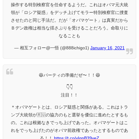
操作する特別検察官を任命するようだ。これはオバマ元大統
領が「ロシア疑惑」をデッチ上げてモラー特別検察官に捜査
させたのと同じ手法だ。だが「オバマゲート」は真実だから
Ｂデン政権は相当な揺さぶりを受けることだろう。命取りに
なることも
— 相互フォロー@一悟 (@888ichigo1)
January 16, 2021
😆パーティの準備だぜ〜！！😆
👇👇
注目！！
＊オバマゲートとは、ロシア疑惑と関係がある。これはトラ
ンプ大統領が🇷🇺の協力のもと選挙を優位に進めたとするも
の。これは根拠なきでっち上げであった。オバマゲートはこ
れをでっち上げたのがオバマ前政権であったとするものであ
る！！
https://t.co/vIgpB39yeZ