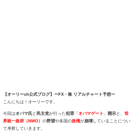
【オーリーch公式ブログ】ーFX・株 リアルチャート予想ー
こんにちは！オーリーです。
今回は
オバマ氏
と
民主党
が行った
犯罪
「
オバマゲート
」
開示
と、
世
界統一政府（NWO）
の
野望
や各国の
政権
が
崩壊
していることについ
て考察していきます。