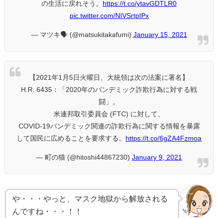
の生活に戻れそう。
https://t.co/ytavGDTLR0
pic.twitter.com/NIVSrtpIPx
— マツキ🗣️ (@matsukitakafumi)
January 15, 2021
【2021年1月5日火曜日、大統領は次の法案に署名】
H.R. 6435：「2020年のパンデミック詐欺行為に対する戦
闘」。
米連邦取引委員会 (FTC) に対して、
COVID-19パンデミック関連の詐欺行為に関する情報を暴露
して国民に広めることを要求する。
https://t.co/6gZA4Fzmoa
— 町の猫 (@hitoshi44867230)
January 9, 2021
や・・・やっと、マスク地獄から解放される
んですね・・・！！