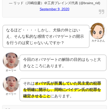
— リッド（川嶋信慶）＠工房ブレインズ代表 (@brains_rid)
September 9, 2020
なるほど・・・・しかし、犬猿の仲とはい
え、そんな私的な感情でオバマゲートの開示
カナエさん
を行うのは変じゃないんですか？
今回のオバマゲートの解除の目的はもっと大
きなところにあります。
オーリー
それは
オバマ氏が所属していた民主党の犯罪
を明確に開示し、同時にバイデン氏の犯罪を
オーリー
確定させること
にあります。