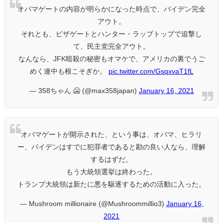
オバマゲートの内容が明らかになった時点で、バイデン完全
アウト。
それとも、ピザゲートとハンター・ラップトップで追撃し
て、民主党完全アウト。
なんなら、JFK暗殺の秘密もオマケで、アメリカの裏でうご
めく連中も根こそぎか。
pic.twitter.com/GsqxvaT1fL
— 358ちゃん 🥶 (@max358japan)
January 16, 2021
オバマゲートが開示された、という事は、オバマ、ヒラリ
ー、バイデンはすでに犯罪者であると勘の良い人なら、理解
するはずだ。
もう大統領選挙は終わった。
トランプ大統領は新たに悪を駆逐するための活動に入った。
— Mushroom millionaire (@Mushroommillio3)
January 16,
2021