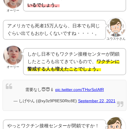
いるでしょう。
オーリー
アメリカでも死者15万人なら、日本でも同じ
ぐらい出てもおかしくないですね・・・・。
ユウスケさん
しかし日本でもワクチン接種センターが閉鎖
したところも出てきているので、
ワクチンに
オーリー
警戒する人も増えたことでしょう。
需要なし😇😇💉
pic.twitter.com/THsrSoIAfR
— しげやん (@xy3z9P8ES0Rtc8E)
September 22, 2021
やっとワクチン接種センターが閉鎖ですか！