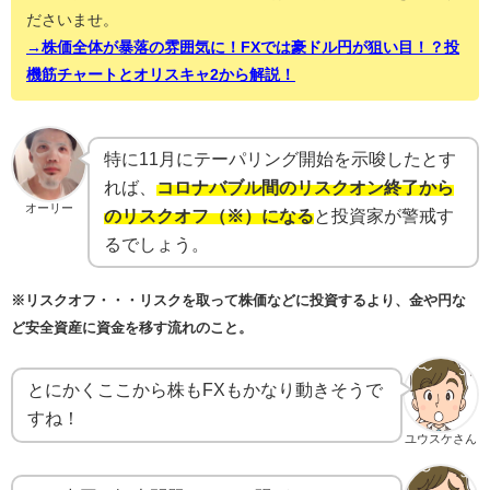
ださいませ。
→株価全体が暴落の雰囲気に！FXでは豪ドル円が狙い目！？投
機筋チャートとオリスキャ2から解説！
特に11月にテーパリング開始を示唆したとす
れば、
コロナバブル間のリスクオン終了から
オーリー
のリスクオフ（※）になる
と投資家が警戒す
るでしょう。
※リスクオフ・・・リスクを取って株価などに投資するより、金や円な
ど安全資産に資金を移す流れのこと。
とにかくここから株もFXもかなり動きそうで
すね！
ユウスケさん