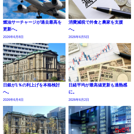
燃油サーチャージが過去最高を
消費減税で外食と農家を支援
更新へ。
へ。
2026年6月8日
2026年6月5日
日銀が1％の利上げを本格検討
日経平均が最高値更新も過熱感
へ。
に。
2026年6月4日
2026年6月2日