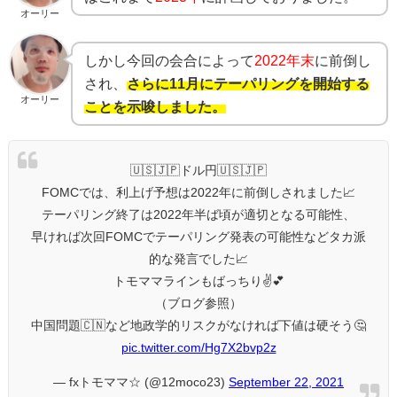
オーリー
しかし今回の会合によって
2022年末
に前倒し
され、
さらに11月にテーパリングを開始する
オーリー
ことを示唆しました。
🇺🇸🇯🇵ドル円🇺🇸🇯🇵
FOMCでは、利上げ予想は2022年に前倒しされました📈
テーパリング終了は2022年半ば頃が適切となる可能性、
早ければ次回FOMCでテーパリング発表の可能性などタカ派
的な発言でした📈
トモママラインもばっちり✌️💕
（ブログ参照）
中国問題🇨🇳など地政学的リスクがなければ下値は硬そう🤔
pic.twitter.com/Hg7X2bvp2z
— fxトモママ☆ (@12moco23)
September 22, 2021