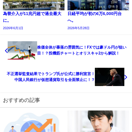
為替介入が11兆円超で過去最大
日経平均が初の6万6,000円台
に。
へ。
2026年6月1日
2026年5月28日
株価全体が暴落の雰囲気に！FXでは豪ドル円が狙い
目！？投機筋チャートとオリスキャ2から解説！
不正選挙監査結果でトランプ氏が公式に勝利宣言！
中国人民銀行が仮想通貨取引を全面禁止に！？
おすすめの記事