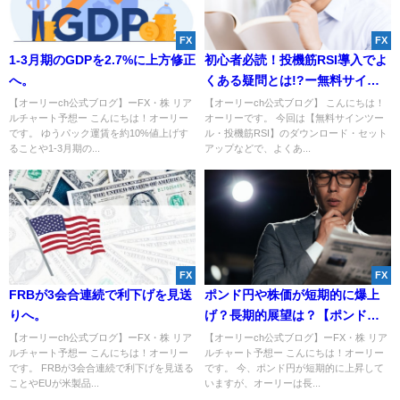
FX
FX
1-3月期のGDPを2.7%に上方修正
初心者必読！投機筋RSI導入でよ
へ。
くある疑問とは!?ー無料サイン
ツールー
【オーリーch公式ブログ】ーFX・株 リア
【オーリーch公式ブログ】 こんにちは！
ルチャート予想ー こんにちは！オーリー
オーリーです。 今回は【無料サインツー
です。 ゆうパック運賃を約10%値上げす
ル・投機筋RSI】のダウンロード・セット
ることや1-3月期の...
アップなどで、よくあ...
FX
FX
FRBが3会合連続で利下げを見送
ポンド円や株価が短期的に爆上
りへ。
げ？長期的展望は？【ポンド円
予想・2019】
【オーリーch公式ブログ】ーFX・株 リア
【オーリーch公式ブログ】ーFX・株 リア
ルチャート予想ー こんにちは！オーリー
ルチャート予想ー こんにちは！オーリー
です。 FRBが3会合連続で利下げを見送る
です。 今、ポンド円が短期的に上昇して
ことやEUが米製品...
いますが、オーリーは長...