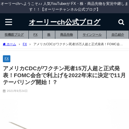
オーリーchへようこそ♪♪ 人気YouTuberが FX・株・商品先物を実況中継しま
す！！【オーリーチャンネル公式ブログ】
オーリーch公式ブログ
投機筋ブログ
FX
株
商品先物
サインツール
自己紹介
ホーム
FX
アメリカCDCがワクチン死者15万人超と正式発表！FOMC会合
で利上げを2022年末に決定で11月テーパリング開始！？
FX
アメリカCDCがワクチン死者15万人超と正式発
表！FOMC会合で利上げを2022年末に決定で11月
テーパリング開始！？
2021年9月24日