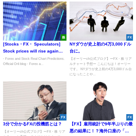
株
FX
[Stocks・FX・ Speculators]
NYダウが史上初の4万3,000ドル
Stock prices will rise again
台に。
this week after the stock
- Forex and Stock Real Chart Predictions.
【オーリーch公式ブログ】ーFX・株 リア
Official Orli blog - Forex a...
ルチャート予想ー こんにちは！オーリー
market crash! Why risk-on is
です。 NYダウが史上初の4万3,000ドル台
still going to continue?
になったことや...
FX
FX
3分で分かるFXの投機筋とは？
【FX】雇用統計で9年半ぶりの最
悪の結果に！？海外口座の「禁
【オーリーch公式ブログ】ーFX・株 リア