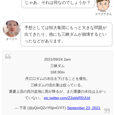
じゃあ、それは何なのでしょうか？
ユウスケさん
予想としては恒大集団にもっと大きな問題が
出てきたり、他にも三峡ダムが崩壊するとい
オーリー
ったなどがあります。
2021/09/24 2am
三峡ダム
168.90m
丹江口ダムの水位を下げることを優先。
三峡ダムの流出量は絞っている。
重慶上流の四川盆地に雨が降るが、まだ重慶の水位は上がっ
ていない。
pic.twitter.com/Z2ebkR5UUd
— 下若 (@yQmQZcYlSjmGYIT)
September 23, 2021