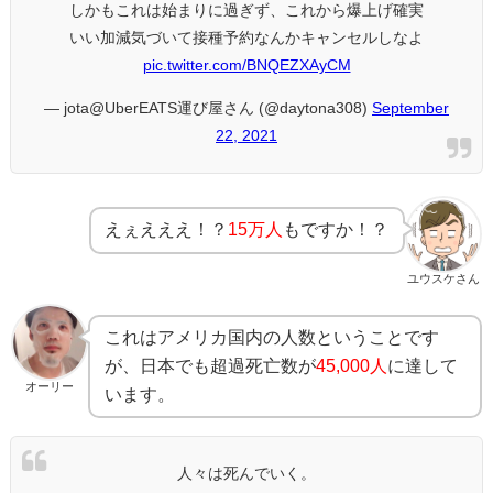
しかもこれは始まりに過ぎず、これから爆上げ確実
いい加減気づいて接種予約なんかキャンセルしなよ
pic.twitter.com/BNQEZXAyCM
— jota@UberEATS運び屋さん (@daytona308)
September
22, 2021
えぇえええ！？
15万人
もですか！？
ユウスケさん
これはアメリカ国内の人数ということです
が、日本でも超過死亡数が
45,000人
に達して
オーリー
います。
人々は死んでいく。