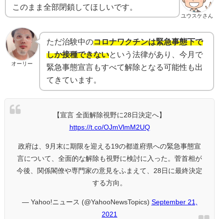
このまま全部閉鎖してほしいです。
ユウスケさん
ただ治験中の
コロナワクチンは緊急事態下で
しか接種できない
という法律があり、今月で
オーリー
緊急事態宣言もすべて解除となる可能性も出
てきています。
【宣言 全面解除視野に28日決定へ】
https://t.co/OJmVlmM2UQ
政府は、9月末に期限を迎える19の都道府県への緊急事態宣
言について、全面的な解除も視野に検討に入った。菅首相が
今後、関係閣僚や専門家の意見をふまえて、28日に最終決定
する方向。
— Yahoo!ニュース (@YahooNewsTopics)
September 21,
2021