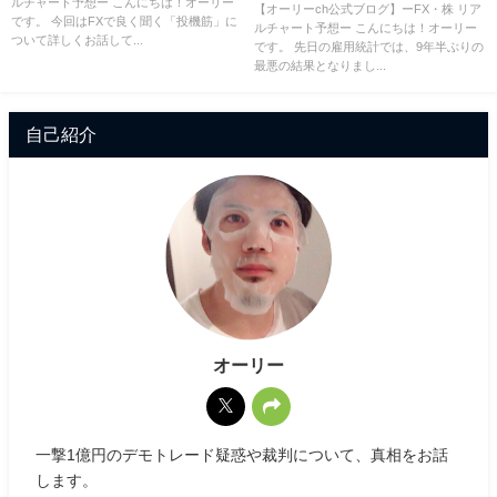
ルチャート予想ー こんにちは！オーリー
止事項」とは！？
【オーリーch公式ブログ】ーFX・株 リア
です。 今回はFXで良く聞く「投機筋」に
ルチャート予想ー こんにちは！オーリー
ついて詳しくお話して...
です。 先日の雇用統計では、9年半ぶりの
最悪の結果となりまし...
自己紹介
オーリー
一撃1億円のデモトレード疑惑や裁判について、真相をお話
します。