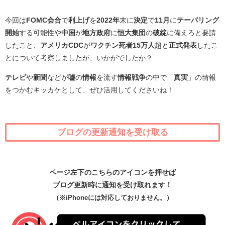
今回は
FOMC会合
で
利上げ
を
2022年
末に
決定
で
11月
に
テーパリング
開始
する可能性や
中国
が
地方政府
に
恒大集団
の
破綻
に備えろと要請
したこと、
アメリカCDC
が
ワクチン死者15万人
超と
正式発表
したこ
とについて考察しましたが、いかがでしたか？
テレビ
や
新聞
などが
嘘
の
情報
を流す
情報戦争
の中で「
真実
」の情報
をつかむキッカケとして、ぜひ活用してくださいね！
ブログの更新通知を受け取る
ページ左下のこちらのアイコンを押せば
ブログ更新時に通知を受け取れます！
（※iPhoneには対応しておりません。）