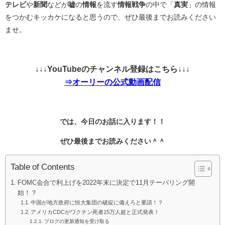
テレビ
や
新聞
などが
嘘
の
情報
を流す
情報戦争
の中で「
真実
」の情報
をつかむキッカケになると思うので、ぜひ最後までお読みください
ませ。
↓↓↓YouTubeのチャンネル登録はこちら↓↓↓
⇒オーリーの公式動画配信
では、今日のお話に入ります！！
ぜひ最後までお読みください＾＾
Table of Contents
FOMC会合で利上げを2022年末に決定で11月テーパリング開
始！？
中国が地方政府に恒大集団の破綻に備えろと要請！？
アメリカCDCがワクチン死者15万人超と正式発表！
ブログの更新通知を受け取る