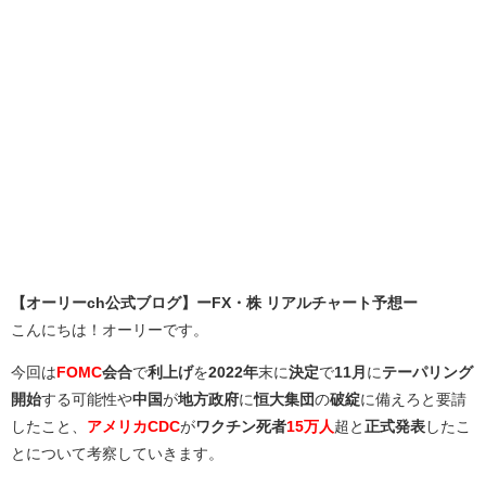
【オーリーch公式ブログ】ーFX・株 リアルチャート予想ー
こんにちは！オーリーです。
今回は
FOMC
会合
で
利上げ
を
2022年
末に
決定
で
11月
に
テーパリング
開始
する可能性や
中国
が
地方政府
に
恒大集団
の
破綻
に備えろと要請
したこと、
アメリカCDC
が
ワクチン死者
15万人
超と
正式発表
したこ
とについて考察していきます。