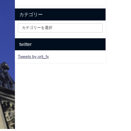
カテゴリー
twitter
Tweets by orli_fx