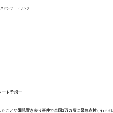
スポンサードリンク
ャート予想ー
したことや
園児置き去り事件
で
全国1万カ所
に
緊急点検
が行われ