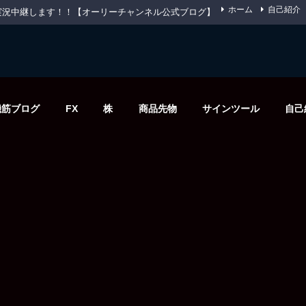
ホーム
自己紹介
先物を実況中継します！！【オーリーチャンネル公式ブログ】
機筋ブログ
FX
株
商品先物
サインツール
自己