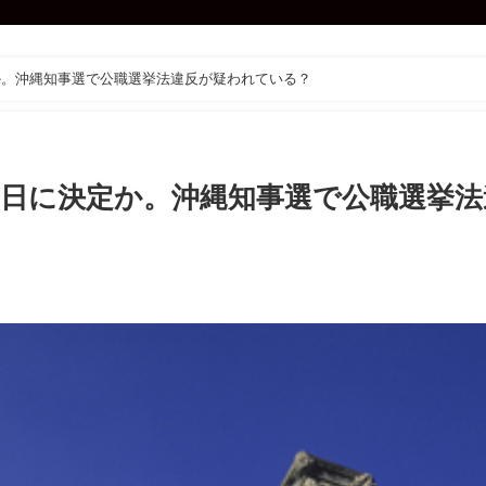
か。沖縄知事選で公職選挙法違反が疑われている？
9日に決定か。沖縄知事選で公職選挙法