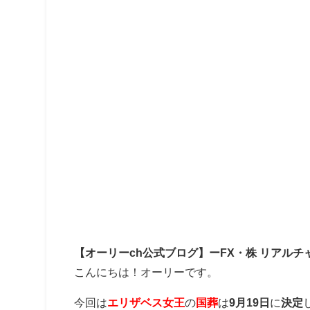
【オーリーch公式ブログ】ーFX・株 リアルチ
こんにちは！オーリーです。
今回は
エリザベス女王
の
国葬
は
9月19日
に
決定