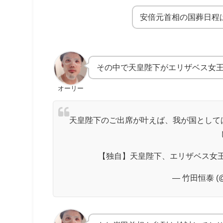
安倍元首相の国葬日程
その中で天皇陛下がエリザベス女
オーリー
天皇陛下のご出席が叶えば、我が国として
【独自】天皇陛下、エリザベス女
— 竹田恒泰 (@