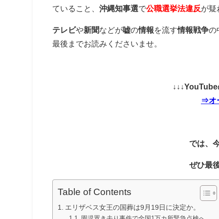
ていること、
沖縄知事選
で
公職選挙法違反
が疑
テレビ
や
新聞
などが
嘘
の
情報
を流す
情報戦争
の
最後までお読みくださいませ。
↓↓↓YouT
⇒オ
では、
ぜひ最
Table of Contents
エリザベス女王の国葬は9月19日に決定か。
園児置き去り事件で全国1万カ所緊急点検へ。