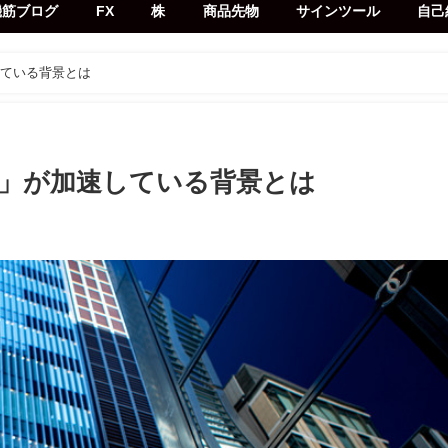
機筋ブログ
FX
株
商品先物
サインツール
自己
している背景とは
れ」が加速している背景とは