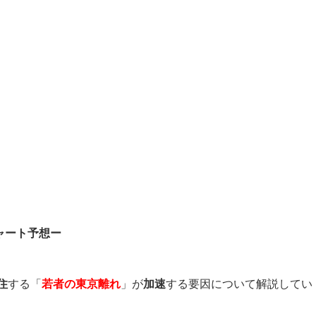
ャート予想ー
住
する「
若者の東京離れ
」が
加速
する要因について解説してい