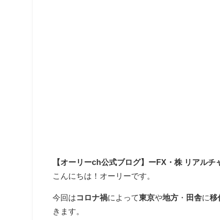
【オーリーch公式ブログ】ーFX・株 リアルチ
こんにちは！オーリーです。
今回は
コロナ禍
によって
東京
や
地方
・
田舎
に
移
きます。