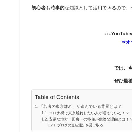
初心者
も
時事的
な知識として活用できるので、
↓↓↓YouT
⇒オ
では、
ぜひ最
Table of Contents
「若者の東京離れ」が進んでいる背景とは？
コロナ禍で東京離れしたい人が増えている！？
安易な地方・田舎への移住が危険な理由とは！
ブログの更新通知を受け取る