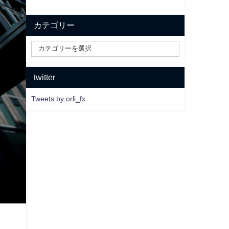
カテゴリー
twitter
Tweets by orli_fx