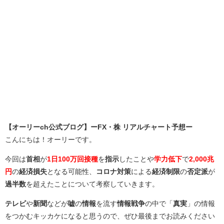
【オーリーch公式ブログ】ーFX・株 リアルチャート予想ー
こんにちは！オーリーです。
今回は
首相
が
1日100万回接種
を
指示
したことや
学力低下
で
2,000兆
円
の
経済損失
となる可能性、
コロナ対策
による
経済制限
の
否定派
が
過半数
を超えたことについて考察していきます。
テレビ
や
新聞
などが
嘘
の
情報
を流す
情報戦争
の中で「
真実
」の情報
をつかむキッカケになると思うので、ぜひ最後までお読みください