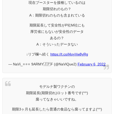
現在ブースターを接種しているのは
期限切れのもの？
A：期限切れのものも含まれている
期限延長して安全性がP社M社にも
厚労省にもないが安全性のデータ
あるの？
A：そういったデータない
↓リプ欄へ続く
https://t.co/l4oyVw8yRg
— NaVi_⭐️⭐️⭐️ 9ARMY🇯🇵F (@NaViQue2)
February 6, 2022
モデルナ製ワクチンの
期限延長(期限切れ)ロット番号です(^^)
腐ってなきゃいいですね。
期限3ヶ月も延長したら普通の食品なら腐ってますよ(^^)