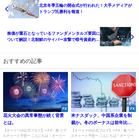
北京冬季五輪の開会式が行われた！大手メディアが
トランプ氏勝利を報道！
株価が重石となっているファンダメンタルズ要因に
ついて解説！北朝鮮のサイバー攻撃で暗号資産約58
億円が盗まれる！？
おすすめの記事
FX
FX
花火大会の異常事態が続く背景
米ナスダック、中国系企業を制
とは。
裁か。冬のボーナスは前年比で2
割を超える企業が増加へ。
【オーリーch公式ブログ】ーFX・株 リア
【オーリーch公式ブログ】ーFX・株 リア
ルチャート予想ー こんにちは！オーリー
ルチャート予想ー こんにちは！オーリー