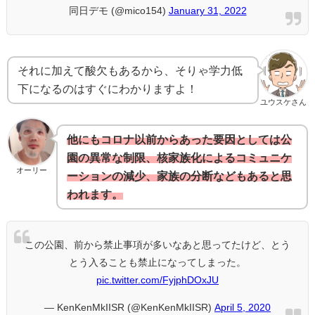
同日デモ (@mico154)
January 31, 2022
それに加えて酸欠もあるから、そりゃ学力低
下になるのはすぐにわかりますよ！
ユウスケさん
他にもコロナ以前からあった要因としては公
園の異常な制限、核家族化によるコミュニケ
オーリー
ーションの減少、家族の分断などもあると思
われます。
この公園、前から禁止事項が多いなあと思ってたけど、とう
とう入ることも禁止になってしまった。
pic.twitter.com/FyjphDOxJU
— KenKenMkIISR (@KenKenMkIISR)
April 5, 2020