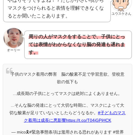
やはりそうですよね！？たしか小さい頃から
マスクをつけられると表情を理解できなくな
ユウスケさん
るとか聞いたことあります。
周りの人がマスクをすることで、子供にとっ
ては表情がわからなくなり脳の発達も遅れま
オーリー
す。
子供のマスク着用の弊害 脳の酸素不足で学習意欲、登校意
欲の低下も
...成長期の子供にとってマスクは絶対によくありません。
...そんな脳の発達にとって大切な時期に、マスクによって大
切な酸素が足りていないとしたらどうなるか。
#子どものマス
ク着用は成長に悪影響
https://t.co/T04jGPjHCK
— mico🎗️#緊急事態条項は濫用される恐れがあります #世界