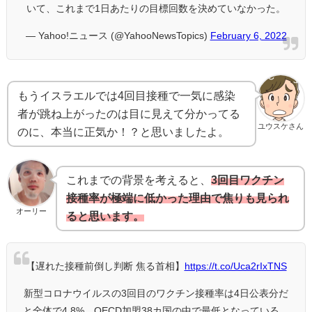
いて、これまで1日あたりの目標回数を決めていなかった。
— Yahoo!ニュース (@YahooNewsTopics)
February 6, 2022
もうイスラエルでは4回目接種で一気に感染
者が跳ね上がったのは目に見えて分かってる
ユウスケさん
のに、本当に正気か！？と思いましたよ。
これまでの背景を考えると、
3回目ワクチン
接種率が極端に低かった理由で焦りも見られ
オーリー
ると思います。
【遅れた接種前倒し判断 焦る首相】
https://t.co/Uca2rIxTNS
新型コロナウイルスの3回目のワクチン接種率は4日公表分だ
と全体で4.8%。OECD加盟38カ国の中で最低となっている。