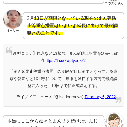
ユウスケさん
2月
13日が期限となっている現在のまん延防
止等重点措置はいよいよ延長に向けて最終調
オーリー
整とのことです。
【新型コロナ】東京など13都県、まん延防止措置を延長へ 政
府
https://t.co/7wptyeexZZ
「まん延防止等重点措置」の期限が13日までとなっている東
京や愛知など13都県について、期限を延長する方向で最終調
整に入った。10日までに正式決定する。
— ライブドアニュース (@livedoornews)
February 6, 2022
本当にここから延々とまん防を続けたいんじ