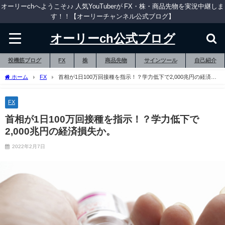
オーリーchへようこそ♪♪ 人気YouTuberが FX・株・商品先物を実況中継しま
す！！【オーリーチャンネル公式ブログ】
オーリーch公式ブログ
投機筋ブログ
FX
株
商品先物
サインツール
自己紹介
ホーム
FX
首相が1日100万回接種を指示！？学力低下で2,000兆円の経済損
失か。
FX
首相が1日100万回接種を指示！？学力低下で
2,000兆円の経済損失か。
2022年2月7日