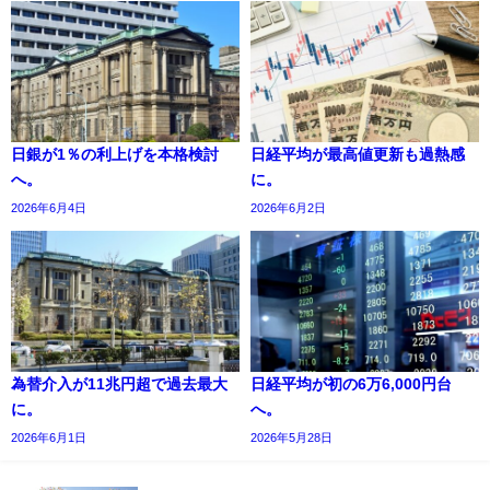
日銀が1％の利上げを本格検討
日経平均が最高値更新も過熱感
へ。
に。
2026年6月4日
2026年6月2日
為替介入が11兆円超で過去最大
日経平均が初の6万6,000円台
に。
へ。
2026年6月1日
2026年5月28日