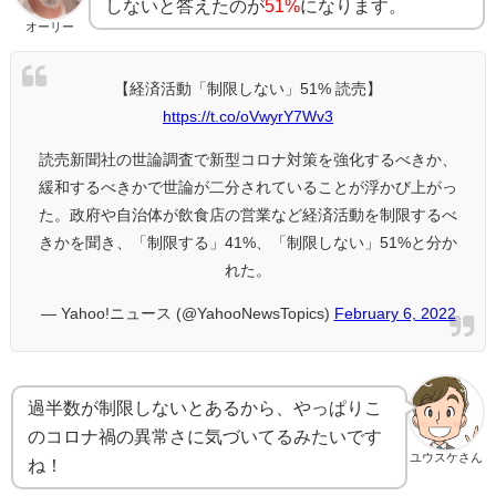
しないと答えたのが
51%
になります。
オーリー
【経済活動「制限しない」51% 読売】
https://t.co/oVwyrY7Wv3
読売新聞社の世論調査で新型コロナ対策を強化するべきか、
緩和するべきかで世論が二分されていることが浮かび上がっ
た。政府や自治体が飲食店の営業など経済活動を制限するべ
きかを聞き、「制限する」41%、「制限しない」51%と分か
れた。
— Yahoo!ニュース (@YahooNewsTopics)
February 6, 2022
過半数が制限しないとあるから、やっぱりこ
のコロナ禍の異常さに気づいてるみたいです
ユウスケさん
ね！