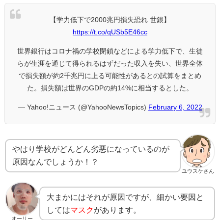
【学力低下で2000兆円損失恐れ 世銀】
https://t.co/qUSb5E46cc
世界銀行はコロナ禍の学校閉鎖などによる学力低下で、生徒
らが生涯を通じて得られるはずだった収入を失い、世界全体
で損失額が約2千兆円に上る可能性があるとの試算をまとめ
た。損失額は世界のGDPの約14%に相当するとした。
— Yahoo!ニュース (@YahooNewsTopics)
February 6, 2022
やはり学校がどんどん劣悪になっているのが
原因なんでしょうか！？
ユウスケさん
大まかにはそれが原因ですが、細かい要因と
しては
マスク
があります。
オーリー