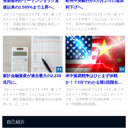
長期金利がリーマンショック直
欧州中央銀行が3カ月ぶりの追加
後以来の1.595%まで上昇へ。
利下げへ。
【オーリーch公式ブログ】ーFX・株 リア
【オーリーch公式ブログ】ーFX・株 リア
ルチャート予想ー こんにちは！オーリー
ルチャート予想ー こんにちは！オーリー
です。 日産が追浜工場の閉鎖を発表した
です。 欧州中央銀行が3カ月ぶりの追加利
ことや長期金利がリーマ...
下げとしたことや東京...
FX
FX
家計金融資産が過去最大の2,230
米中貿易戦争はひとまず休戦
兆円に。
か！？3分でわかる第1段階合意
とは？
【オーリーch公式ブログ】ーFX・株 リア
【オーリーch公式ブログ】ーFX・株 リア
ルチャート予想ー こんにちは！オーリー
ルチャート予想ー こんにちは！オーリー
です。 家計金融資産が過去最大の2,230兆
です。 日本時間で1月16日未明、アメリ
円になったことや...
カ・中国間は第1段階...
自己紹介