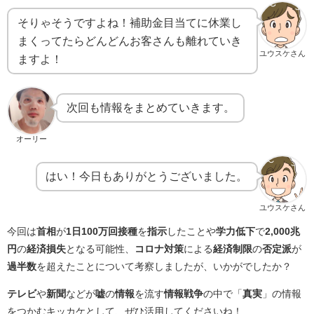
そりゃそうですよね！補助金目当てに休業し
まくってたらどんどんお客さんも離れていき
ユウスケさん
ますよ！
次回も情報をまとめていきます。
オーリー
はい！今日もありがとうございました。
ユウスケさん
今回は
首相
が
1日100万回接種
を
指示
したことや
学力低下
で
2,000兆
円
の
経済損失
となる可能性、
コロナ対策
による
経済制限
の
否定派
が
過半数
を超えたことについて考察しましたが、いかがでしたか？
テレビ
や
新聞
などが
嘘
の
情報
を流す
情報戦争
の中で「
真実
」の情報
をつかむキッカケとして、ぜひ活用してくださいね！