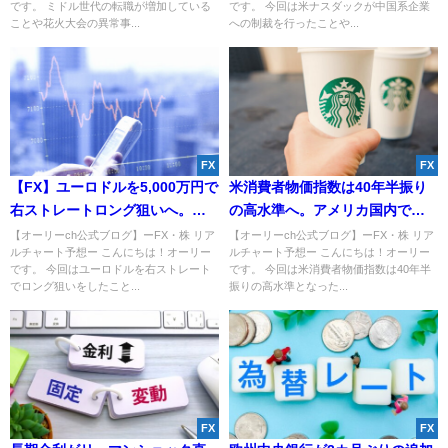
です。 ミドル世代の転職が増加している
です。 今回は米ナスダックが中国系企業
ことや花火大会の異常事...
への制裁を行ったことや...
FX
FX
【FX】ユーロドルを5,000万円で
米消費者物価指数は40年半振り
右ストレートロング狙いへ。為
の高水準へ。アメリカ国内でス
替介入でドル円を狙わなかった
ターバックス16店舗が閉店か。
【オーリーch公式ブログ】ーFX・株 リア
【オーリーch公式ブログ】ーFX・株 リア
ルチャート予想ー こんにちは！オーリー
ルチャート予想ー こんにちは！オーリー
理由とは？
です。 今回はユーロドルを右ストレート
です。 今回は米消費者物価指数は40年半
でロング狙いをしたこと...
振りの高水準となった...
FX
FX