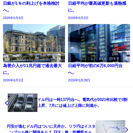
日銀が1％の利上げを本格検討
日経平均が最高値更新も過熱感
へ。
に。
2026年6月4日
2026年6月2日
為替介入が11兆円超で過去最大
日経平均が初の6万6,000円台
に。
へ。
2026年6月1日
2026年5月28日
ドル円は一時137円台へ。電気代が2021年比較で3割
上昇、7月には値上げ上限に到達か。
円安が進むドル円はついに天井か。リラ円はイスタ
ンブール株に関係あり？【FX・株・投機筋チャー