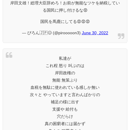
岸田文雄！総理大臣辞めろ！お前が無能なツケを納税してい
る国民に押し付けるな😡
国民を馬鹿にしてる😡😡😡
— ぴろん🇯🇵😊 (@pirooooon3)
June 30, 2022
私達が
これ程 怒り 叫ぶのは
岸田政権の
無能 無策ぶり
血税を無駄に使われている感しか無い
次々と やっていますと言わんばかりの
補足の様に出す
支援や 給付も
穴だらけ
真の困窮者には届かず