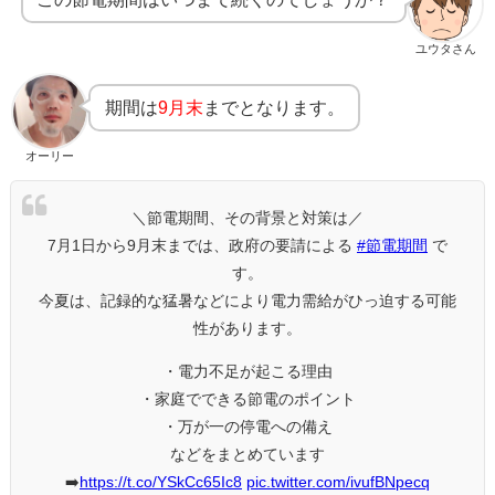
ユウタさん
期間は
9月末
までとなります。
オーリー
＼節電期間、その背景と対策は／
7月1日から9月末までは、政府の要請による
#節電期間
で
す。
今夏は、記録的な猛暑などにより電力需給がひっ迫する可能
性があります。
・電力不足が起こる理由
・家庭でできる節電のポイント
・万が一の停電への備え
などをまとめています
➡️
https://t.co/YSkCc65Ic8
pic.twitter.com/ivufBNpecq