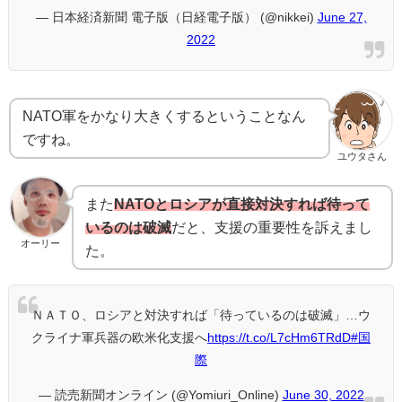
— 日本経済新聞 電子版（日経電子版） (@nikkei)
June 27,
2022
NATO軍をかなり大きくするということなん
ですね。
ユウタさん
また
NATOとロシアが直接対決すれば待って
いるのは破滅
だと、支援の重要性を訴えまし
オーリー
た。
ＮＡＴＯ、ロシアと対決すれば「待っているのは破滅」…ウ
クライナ軍兵器の欧米化支援へ
https://t.co/L7cHm6TRdD
#国
際
— 読売新聞オンライン (@Yomiuri_Online)
June 30, 2022