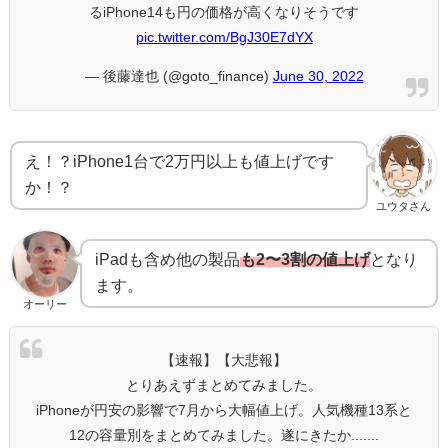
るiPhone14も円の価格が高くなりそうです
pic.twitter.com/BgJ30E7dYX
— 後藤達也 (@goto_finance)
June 30, 2022
え！？iPhone1台で2万円以上も値上げです
か！？
ユウタさん
iPadも含め他の製品
も2〜3割の値上げ
となり
ます。
オーリー
【速報】【大悲報】
とりあえずまとめてみました。
iPhoneが円安の影響で7月から大幅値上げ。人気機種13系と
12の容量別をまとめてみました。遂にきたか.......