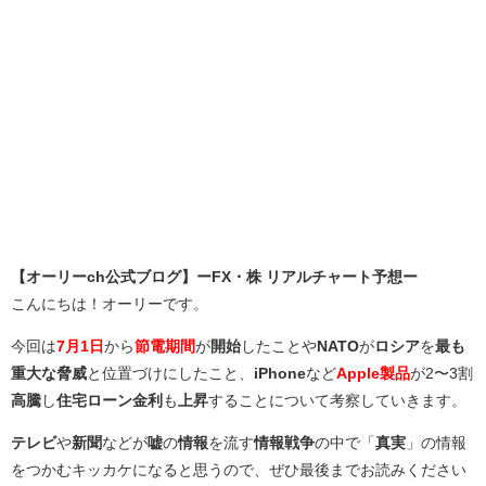
【オーリーch公式ブログ】ーFX・株 リアルチャート予想ー
こんにちは！オーリーです。
今回は
7月1日
から
節電期間
が
開始
したことや
NATO
が
ロシア
を
最も
重大な脅威
と位置づけにしたこと、
iPhone
など
Apple製品
が2〜3割
高騰
し
住宅ローン金利
も
上昇
することについて考察していきます。
テレビ
や
新聞
などが
嘘
の
情報
を流す
情報戦争
の中で「
真実
」の情報
をつかむキッカケになると思うので、ぜひ最後までお読みください