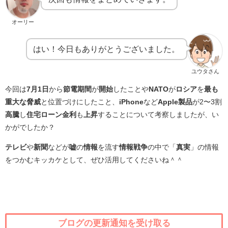
オーリー
はい！今日もありがとうございました。
ユウタさん
今回は
7月1日
から
節電期間
が
開始
したことや
NATO
が
ロシア
を
最も
重大な脅威
と位置づけにしたこと、
iPhone
など
Apple製品
が2〜3割
高騰
し
住宅ローン金利
も
上昇
することについて考察しましたが、い
かがでしたか？
テレビ
や
新聞
などが
嘘
の
情報
を流す
情報戦争
の中で「
真実
」の情報
をつかむキッカケとして、ぜひ活用してくださいね＾＾
ブログの更新通知を受け取る