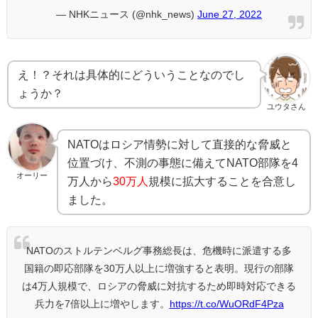
— NHKニュース (@nhk_news)
June 27, 2022
え！？それは具体的にどういうことなのでし
ょうか？
ユウタさん
NATOはロシア情勢に対して直接的な脅威と
位置づけ、不測の事態に備えてNATO部隊を4
オーリー
万人から
30万人
規模に拡大することを合意し
ました。
NATOのストルテンベルグ事務総長は、危機時に派遣する多
国籍の即応部隊を30万人以上に増強すると表明。現行の部隊
は4万人規模で、ロシアの脅威に対抗するため即時対応できる
兵力を7倍以上に増やします。
https://t.co/WuORdF4Pza