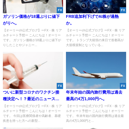
FX
FX
ガソリン価格が18週ぶりに値下
FRB追加利下げでAI株が過熱
がりへ。
か。
【オーリーch公式ブログ】ーFX・株 リア
【オーリーch公式ブログ】ーFX・株 リア
ルチャート予想ー こんにちは！オーリー
ルチャート予想ー こんにちは！オーリー
です。 ガソリン価格が18週ぶりに値下が
です。 トランプ大統領の来日で首都高が
りしたことやジャニー...
大規模規制となっている...
FX
FX
ついに新型コロナのワクチン接
年末年始の国内旅行費用は過去
種決定へ！？最近のニュースに
最高の4万1,000円へ。
ついて考察。
【オーリーch公式ブログ】ーFX・株 リア
【オーリーch公式ブログ】ーFX・株 リア
ルチャート予想ー こんにちは！オーリー
ルチャート予想ー こんにちは！オーリー
です。 今回は医療関係者や高齢者、基礎
です。 年末年始の国内旅行費用は過去最
疾患を持った方への新型...
高の4万1,000円と...