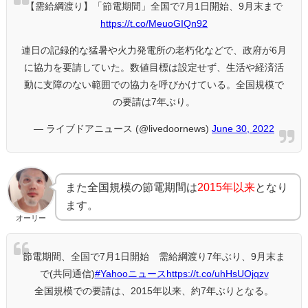
【需給綱渡り】「節電期間」全国で7月1日開始、9月末まで
https://t.co/MeuoGIQn92
連日の記録的な猛暑や火力発電所の老朽化などで、政府が6月
に協力を要請していた。数値目標は設定せず、生活や経済活
動に支障のない範囲での協力を呼びかけている。全国規模で
の要請は7年ぶり。
— ライブドアニュース (@livedoornews)
June 30, 2022
また全国規模の節電期間は
2015年以来
となり
ます。
オーリー
節電期間、全国で7月1日開始 需給綱渡り7年ぶり、9月末ま
で(共同通信)
#Yahooニュース
https://t.co/uhHsUOjqzv
全国規模での要請は、2015年以来、約7年ぶりとなる。