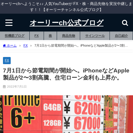
オーリーchへようこそ♪♪ 人気YouTuberが FX・株・商品先物を実況中継しま
す！！【オーリーチャンネル公式ブログ】
オーリーch公式ブログ
投機筋ブログ
FX
株
商品先物
サインツール
自己紹介
ホーム
FX
7月1日から節電期間が開始へ。iPhoneなどApple製品が2〜3割高
騰、住宅ローン金利も上昇か。
FX
7月1日から節電期間が開始へ。iPhoneなどApple
製品が2〜3割高騰、住宅ローン金利も上昇か。
2022年7月1日