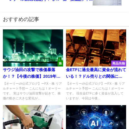
ト】
おすすめの記事
株
商品先物
サウジ油田の攻撃で株価暴落
金ETFに過去最高に資金が流れて
か！？【今後の株価】2019年の
いる！？ドル売りとの関係につ
動向について説明！
いて解説【商品先物】
【オーリーch公式ブログ】ーFX・株 リア
【オーリーch公式ブログ】ーFX・株 リア
ルチャート予想ー こんにちは！オーリー
ルチャート予想ー こんにちは！オーリー
です。 実はサウジ油田攻撃が起きて、株
です。 現在金ETFに多く資金が流入して
価の動きに大きな変化が...
いますが、今回は今後...