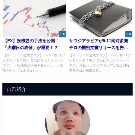
FX
FX
【FX】投機筋の手法を公開！
サウジアラビアが9.11同時多発
「火曜日の終値」が重要！？
テロの機密文書リリースを告
知！GACKT氏無期限休止の真相
【オーリーch公式ブログ】ーFX・株 リア
【オーリーch公式ブログ】ーFX・株 リア
ルチャート予想ー こんにちは！オーリー
ルチャート予想ー こんにちは！オーリー
とは！？
です。 「投機筋の手法を知りたい」と要
です。 今回はサウジアラビアが9.11同時
望がたくさんありました...
多発テロの機密文書...
自己紹介