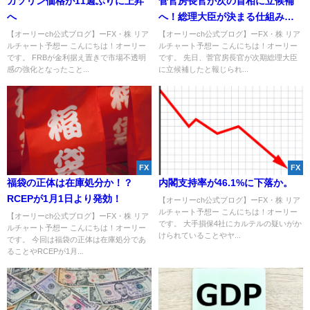
ガソリン価格が11週ぶりに上昇
菅官房長官が次の首相に立候補
へ
へ！総理大臣が決まる仕組みを
解説！
【オーリーch公式ブログ】ーFX・株 リア
【オーリーch公式ブログ】ーFX・株 リア
ルチャート予想ー こんにちは！オーリー
ルチャート予想ー こんにちは！オーリー
です。 FRBが金利据え置きで市場不透明
です。 先日、菅官房長官が次期総理大臣
感の強化となったこと...
に立候補したと報じられ...
FX
FX
福袋の正体は在庫処分か！？
内閣支持率が46.1%に下落か。
RCEPが1月1日より発効！
【オーリーch公式ブログ】ーFX・株 リア
ルチャート予想ー こんにちは！オーリー
【オーリーch公式ブログ】ーFX・株 リア
です。 大手損保4社にカルテルの疑いがか
ルチャート予想ー こんにちは！オーリー
けられていることやヤ...
です。 今回は福袋の正体は在庫処分であ
ることやRCEPが1月...