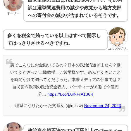
政党全体の支出は762億5,004万円で、その内
訳は選挙関連費用の減少や政党から地方支部
オーリー
への寄付金の減少が含まれているそうです。
多くを税金で賄っている以上はすべて開示し
てはっきりさせるべきですね。
ユウスケさん
裏でこんなにお金動いてるの？日本の政治汚過ぎません？暴
いてくださった上脇教授、ご苦労様です。めんどくさいこと
を時間かけて調べてくださった。本来メディアの仕事では？
自民党６派閥の政治資金収入、パーティーが８割で９億円
分…
https://t.co/DwNFrA136R
— 理系になりたかった文系女 (@ntkzw)
November 24, 2023
政治資金規正法では20万円以上のパーティー