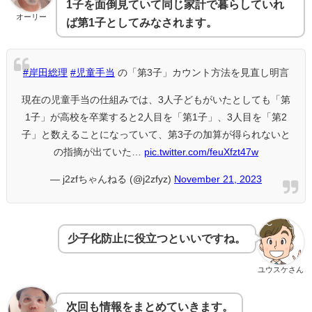
1子を面倒見ていて同じ家計で暮らしていれ
オーリー
ば第1子としてみなされます。
#岸田総理
#児童手当
の「第3子」カウント方法を見直し明言
現在の児童手当の仕組みでは、3人子どもがいたとしても「第
1子」が高校を卒業すると2人目を「第1子」、3人目を「第2
子」と数えることになっていて、第3子の加算が得られないと
の指摘が出ていた…
pic.twitter.com/feuXfzt47w
— j2zfちゃんねる (@j2zfyz)
November 21, 2023
少子化防止に役立つといいですね。
ユウスケさん
次回も情報をまとめていきます。