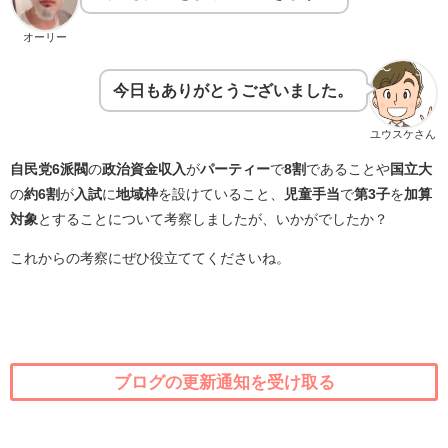
オーリー
今日もありがとうございました。
ユウスケさん
自民党6派閥
の
政治資金収入
が
パーティー
で
8割
であることや
国立大
の
約6割
が
入試
に
地域枠
を設けていること、
児童手当
で
第3子
を
加算
対象
とすることについて考察しましたが、いかがでしたか？
これからの考察にぜひ役立ててくださいね。
ブログの更新通知を受け取る