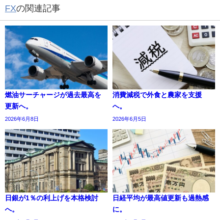
FX
の関連記事
燃油サーチャージが過去最高を
消費減税で外食と農家を支援
更新へ。
へ。
2026年6月8日
2026年6月5日
日銀が1％の利上げを本格検討
日経平均が最高値更新も過熱感
へ。
に。