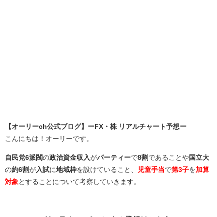
【オーリーch公式ブログ】ーFX・株 リアルチャート予想ー
こんにちは！オーリーです。
自民党6派閥
の
政治資金収入
が
パーティー
で
8割
であることや
国立大
の
約6割
が
入試
に
地域枠
を設けていること、
児童手当
で
第3子
を
加算
対象
とすることについて考察していきます。