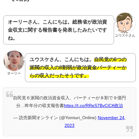
オーリーさん、こんにちは。総務省が政治資
金収支に関する報告書を発表したみたいです
ユウスケさん
ね。
ユウスケさん、こんにちは。
自民党の6つの
派閥の収入の8割弱が政治資金パーティーか
オーリー
らの収入だったそうです。
自民党６派閥の政治資金収入、パーティーが８割で９億円
分…昨年分の収支報告書
https://t.co/RReS7BvCiC
#政治
— 読売新聞オンライン (@Yomiuri_Online)
November 24,
2023