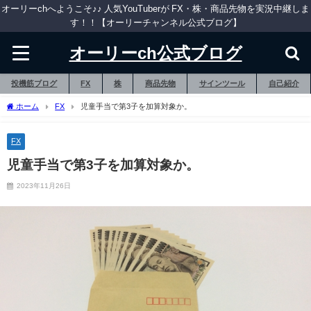
オーリーchへようこそ♪♪ 人気YouTuberが FX・株・商品先物を実況中継しま
す！！【オーリーチャンネル公式ブログ】
オーリーch公式ブログ
投機筋ブログ
FX
株
商品先物
サインツール
自己紹介
ホーム
FX
児童手当で第3子を加算対象か。
FX
児童手当で第3子を加算対象か。
2023年11月26日