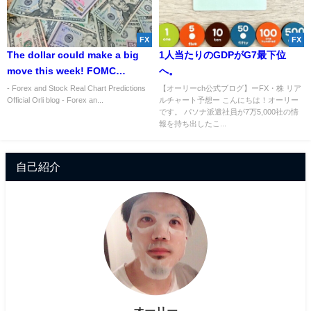
FX
FX
The dollar could make a big
1人当たりのGDPがG7最下位
move this week! FOMC
へ。
Monetary Policy
- Forex and Stock Real Chart Predictions
【オーリーch公式ブログ】ーFX・株 リア
Official Orli blog - Forex an...
ルチャート予想ー こんにちは！オーリー
Announcement Explained!
です。 パソナ派遣社員が7万5,000社の情
[FX]
報を持ち出したこ...
自己紹介