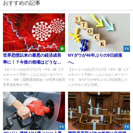
おすすめの記事
株
FX
世界恐慌以来の最悪の経済成長
NYダウが46年ぶりの9日続落
率に！？今後の相場はどうな
へ。
る？【株・商品先物】
【オーリーch公式ブログ】ーFX・株 リア
【オーリーch公式ブログ】ーFX・株 リア
ルチャート予想ー こんにちは！オーリー
ルチャート予想ー こんにちは！オーリー
です。 IMF（国際通貨基金）が世界の経済
です。 NYダウが46年ぶりに9日続落した
世界成長率が−3%...
ことやホンダと日産...
FX
FX