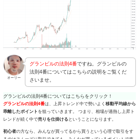
グランビルの法則4番
ですね。グランビルの
法則4番についてはこちらの説明をご覧くだ
オーリー
さいませ。
グランビルの法則4番についてはこちらをクリック！
グランビルの法則4番
は、上昇トレンド中で勢いよく
移動平均線から
乖離したポイント
を狙っていきます。
つまり、相場が過熱し上昇ト
レンドが続く中
で
売りを仕掛ける
ということになります。
初心者
の方なら、みんなが買ってるから買うという心理で取引をす
るのはスムーズに取引できても、みんなが買っているポイントで売