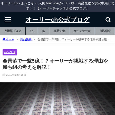
オーリーchへようこそ♪♪ 人気YouTuberが FX・株・商品先物を実況中継しま
す！！【オーリーチャンネル公式ブログ】
オーリーch公式ブログ
投機筋ブログ
FX
株
商品先物
サインツール
自己紹介
ホーム
商品先物
金暴落で一撃5億！？オーリーが挑戦する理由や勝ち組の
考えを解説！
商品先物
金暴落で一撃5億！？オーリーが挑戦する理由や
勝ち組の考えを解説！
2019年12月15日