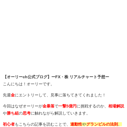
【オーリーch公式ブログ】ーFX・株 リアルチャート予想ー
こんにちは！オーリーです。
先週
金
にエントリーして、見事に落ちてきてくれました！
今回はなぜオーリーが
金暴落
で
一撃5億円
に挑戦するのか、
相場解説
や
勝ち組
の
思考
に触れながら解説していきます。
初心者
もこちらの記事を読むことで、
連動性
や
グランビルの法則
、