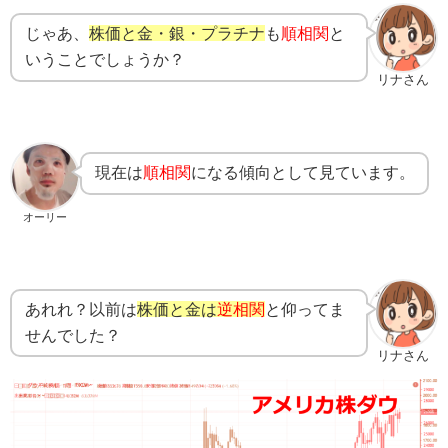
じゃあ、
株価と金・銀・プラチナ
も
順相関
と
いうことでしょうか？
リナさん
現在は
順相関
になる傾向として見ています。
オーリー
あれれ？以前は
株価と金は
逆相関
と仰ってま
せんでした？
リナさん