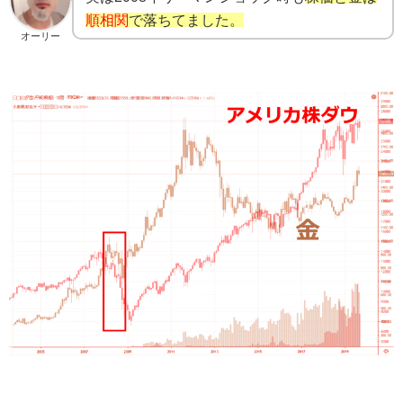
順相関
で落ちてました。
オーリー