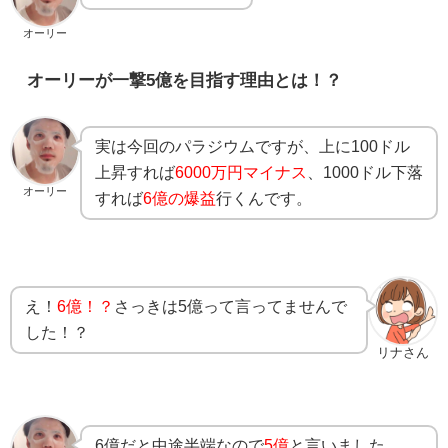
オーリー
オーリーが一撃5億を目指す理由とは！？
実は今回のパラジウムですが、上に100ドル
上昇すれば
6000万円マイナス
、1000ドル下落
オーリー
すれば
6億の爆益
行くんです。
え！
6億！？
さっきは5億って言ってませんで
した！？
リナさん
6億だと中途半端なので
5億
と言いました