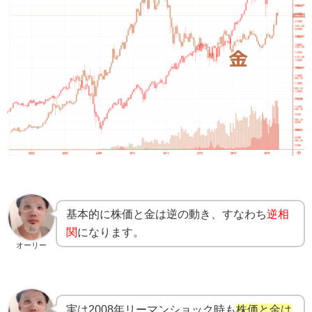
基本的に株価と金は逆の動き、すなわち
逆相
関
になります。
オーリー
実は2008年リーマンショック時も
株価と金は