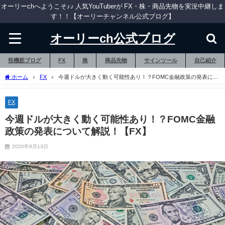
オーリーchへようこそ♪♪ 人気YouTuberが FX・株・商品先物を実況中継しま
す！！【オーリーチャンネル公式ブログ】
オーリーch公式ブログ
投機筋ブログ
FX
株
商品先物
サインツール
自己紹介
ホーム
FX
今週ドルが大きく動く可能性あり！？FOMC金融政策の発表につ
いて解説！【FX】
FX
今週ドルが大きく動く可能性あり！？FOMC金融
政策の発表について解説！【FX】
2020年9月13日