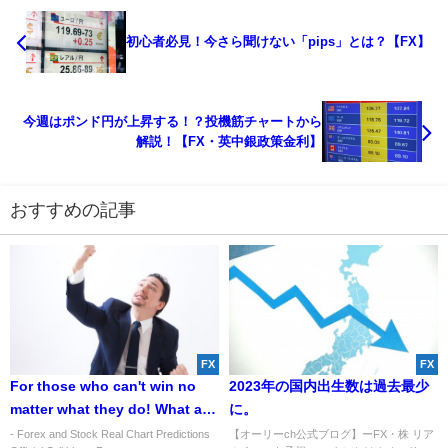
初心者必見！今さら聞けない「pips」とは？【FX】
今週はポンド円が上昇する！？投機筋チャートから
解説！【FX・英中銀政策金利】
おすすめの記事
FX
FX
For those who can't win no
2023年の国内出生数は過去最少
matter what they do! What are
に。
the "3 Habits" that can get
- Forex and Stock Real Chart Predictions
【オーリーch公式ブログ】ーFX・株 リア