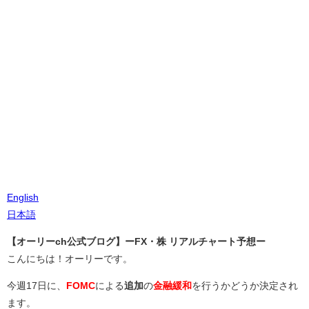
English
日本語
【オーリーch公式ブログ】ーFX・株 リアルチャート予想ー
こんにちは！オーリーです。
今週17日に、
FOMC
による
追加
の
金融緩和
を行うかどうか決定され
ます。