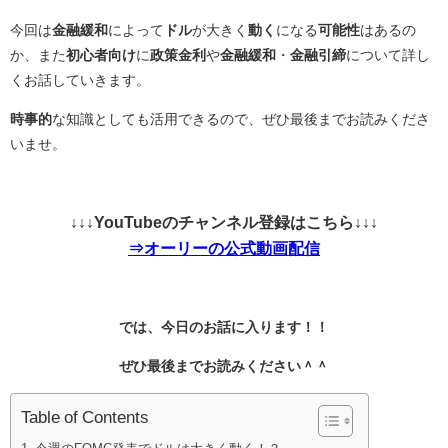
今回は
金融緩和
によって
ドル
が大きく
動く
になる
可能性
はあるの
か、また
初心者向け
に
政策金利
や
金融緩和
・
金融引締
について詳し
くお話していきます。
時事的
な知識としても活用できるので、ぜひ最後までお読みくださ
いませ。
↓↓↓YouTubeのチャンネル登録はこちら↓↓↓
⇒オーリーの公式動画配信
では、今日のお話に入ります！！
ぜひ最後までお読みください＾＾
Table of Contents