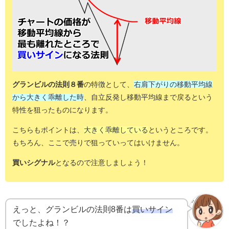
グランビルの法則８番
の特徴として、
右肩下がりの移動平均線
から
大きく乖離した時
、自立反発し
移動平均線まで戻るという
特性を狙った
ものになります。
こちらもポイントは、
大きく乖離している
というところです。
もちろん、ここで売りで狙っていってはいけません。
買いシグナル
となるので注意しましょう！
えっと、グランビルの法則8番は
買いサイン
でしたよね！？