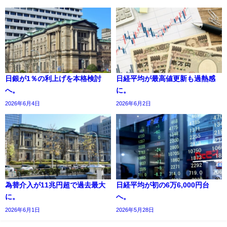
日銀が1％の利上げを本格検討
日経平均が最高値更新も過熱感
へ。
に。
2026年6月4日
2026年6月2日
為替介入が11兆円超で過去最大
日経平均が初の6万6,000円台
に。
へ。
2026年6月1日
2026年5月28日