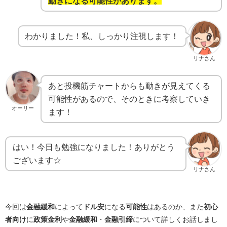
動きになる可能性があります。
わかりました！私、しっかり注視します！
リナさん
あと投機筋チャートからも動きが見えてくる
可能性があるので、そのときに考察していき
オーリー
ます！
はい！今日も勉強になりました！ありがとう
ございます☆
リナさん
今回は
金融緩和
によって
ドル安
になる
可能性
はあるのか、また
初心
者向け
に
政策金利
や
金融緩和
・
金融引締
について詳しくお話しまし