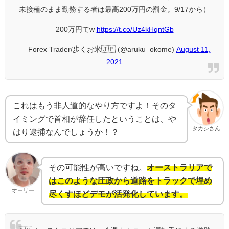
未接種のまま勤務する者は最高200万円の罰金。9/17から）
200万円てw
https://t.co/Uz4kHqntGb
— Forex Trader/歩くお米🇯🇵 (@aruku_okome)
August 11,
2021
これはもう非人道的なやり方ですよ！そのタ
イミングで首相が辞任したということは、や
タカシさん
はり逮捕なんでしょうか！？
その可能性が高いですね。
オーストラリアで
はこのような圧政から道路をトラックで埋め
オーリー
尽くすほどデモが活発化しています。