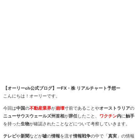
【オーリーch公式ブログ】ーFX・株 リアルチャート予想ー
こんにちは！オーリーです。
今回は
中国
の
不動産業界
が
崩壊
寸前であることや
オーストラリア
の
ニューサウスウェールズ州首相
が
辞任
したこと、
ワクチン
内
に
触手
を持った
生物
が確認されたことなどについて考察していきます。
テレビ
や
新聞
などが
嘘
の
情報
を流す
情報戦争
の中で「
真実
」の情報