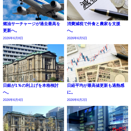
燃油サーチャージが過去最高を
消費減税で外食と農家を支援
更新へ。
へ。
2026年6月8日
2026年6月5日
日銀が1％の利上げを本格検討
日経平均が最高値更新も過熱感
へ。
に。
2026年6月4日
2026年6月2日