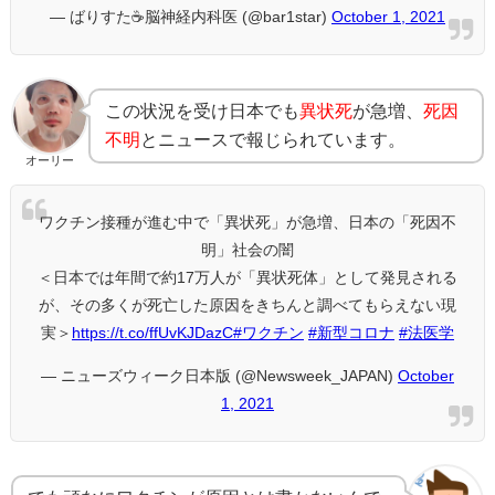
— ばりすた☕️脳神経内科医 (@bar1star)
October 1, 2021
この状況を受け日本でも
異状死
が急増、
死因
不明
とニュースで報じられています。
オーリー
ワクチン接種が進む中で「異状死」が急増、日本の「死因不
明」社会の闇
＜日本では年間で約17万人が「異状死体」として発見される
が、その多くが死亡した原因をきちんと調べてもらえない現
実＞
https://t.co/ffUvKJDazC
#ワクチン
#新型コロナ
#法医学
— ニューズウィーク日本版 (@Newsweek_JAPAN)
October
1, 2021