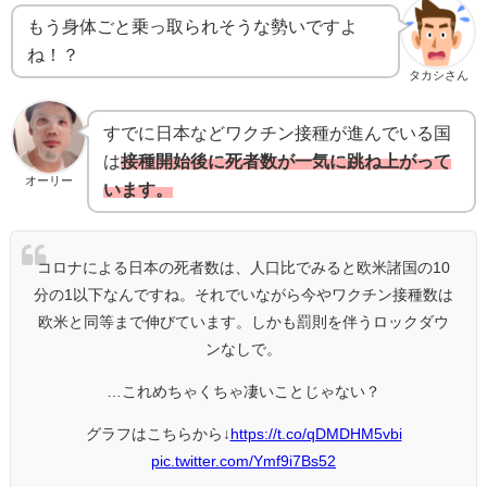
もう身体ごと乗っ取られそうな勢いですよ
ね！？
タカシさん
すでに日本などワクチン接種が進んでいる国
は
接種開始後に死者数が一気に跳ね上がって
オーリー
います。
コロナによる日本の死者数は、人口比でみると欧米諸国の10
分の1以下なんですね。それでいながら今やワクチン接種数は
欧米と同等まで伸びています。しかも罰則を伴うロックダウ
ンなしで。
…これめちゃくちゃ凄いことじゃない？
グラフはこちらから↓
https://t.co/qDMDHM5vbi
pic.twitter.com/Ymf9i7Bs52