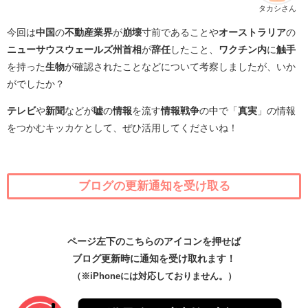
タカシさん
今回は
中国
の
不動産業界
が
崩壊
寸前であることや
オーストラリア
の
ニューサウスウェールズ州首相
が
辞任
したこと、
ワクチン内
に
触手
を持った
生物
が確認されたことなどについて考察しましたが、いか
がでしたか？
テレビ
や
新聞
などが
嘘
の
情報
を流す
情報戦争
の中で「
真実
」の情報
をつかむキッカケとして、ぜひ活用してくださいね！
ブログの更新通知を受け取る
ページ左下のこちらのアイコンを押せば
ブログ更新時に通知を受け取れます！
（※iPhoneには対応しておりません。）