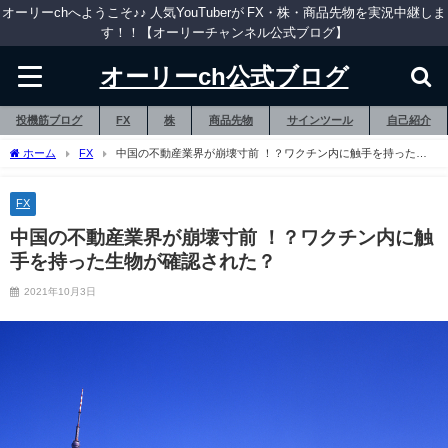
オーリーchへようこそ♪♪ 人気YouTuberが FX・株・商品先物を実況中継しま
す！！【オーリーチャンネル公式ブログ】
オーリーch公式ブログ
投機筋ブログ
FX
株
商品先物
サインツール
自己紹介
ホーム
FX
中国の不動産業界が崩壊寸前 ！？ワクチン内に触手を持った生
物が確認された？
FX
中国の不動産業界が崩壊寸前 ！？ワクチン内に触
手を持った生物が確認された？
2021年10月3日