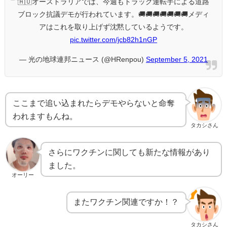
🇦🇺オーストラリアでは、今週もトラック運転手による道路
ブロック抗議デモが行われています。🚚🚚🚚🚚🚚🚚🚚メディ
アはこれを取り上げず沈黙しているようです。
pic.twitter.com/jcb82h1nGP
— 光の地球連邦ニュース (@HRenpou)
September 5, 2021
ここまで追い込まれたらデモやらないと命奪
われますもんね。
タカシさん
さらにワクチンに関しても新たな情報があり
ました。
オーリー
またワクチン関連ですか！？
タカシさん