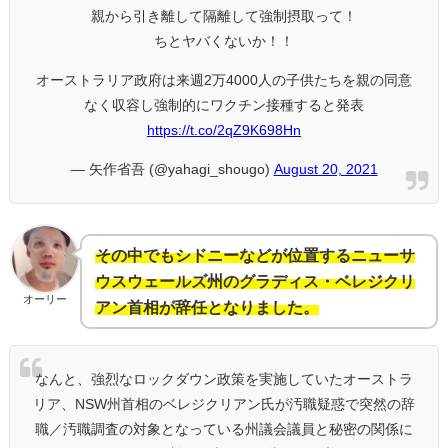
親から引き離して隔離して強制摂取って！
ちとヤバくないか！！
オーストラリア政府は来週2万4000人の子供たちを親の同意
なく収容し強制的にワクチン接種すると発表
https://t.co/2qZ9K698Hn
— 矢作省吾 (@yahagi_shougo)
August 20, 2021
その中でもシドニーなどが位置するニューサ
ウスウェールズ州のグラディス・ベレジクリ
オーリー
アン首相が辞任となりました。
なんと、強烈なロックダウン政策を実施していたオーストラ
リア、NSW州首相のベレジクリアン氏が汚職疑惑で突然の辞
職／汚職調査の対象となっている州議会議員と秘密の関係に