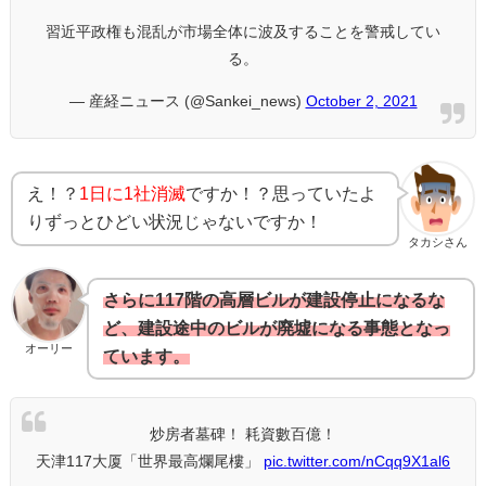
習近平政権も混乱が市場全体に波及することを警戒してい
る。
— 産経ニュース (@Sankei_news)
October 2, 2021
え！？
1日に1社消滅
ですか！？思っていたよ
りずっとひどい状況じゃないですか！
タカシさん
さらに117階の高層ビルが建設停止になるな
ど、建設途中のビルが廃墟になる事態となっ
オーリー
ています。
炒房者墓碑！ 耗資數百億！
天津117大厦「世界最高爛尾樓」
pic.twitter.com/nCqq9X1al6