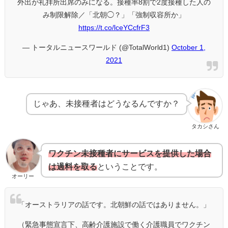
外出が礼拝所出席のみになる。接種率8割で2度接種した人の
み制限解除／「北朝◯？」「強制収容所か」
https://t.co/lceYCcfrF3
— トータルニュースワールド (@TotalWorld1)
October 1,
2021
じゃあ、未接種者はどうなるんですか？
タカシさん
ワクチン未接種者にサービスを提供した場合
は過料を取る
ということです。
オーリー
「オーストラリアの話です。北朝鮮の話ではありません。」
（緊急事態宣言下、高齢介護施設で働く介護職員でワクチン