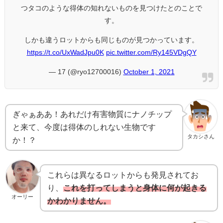
つタコのような得体の知れないものを見つけたとのことで
す。
しかも違うロットからも同じものが見つかっています。
https://t.co/UxWadJpu0K
pic.twitter.com/Ry145VDgQY
— 17 (@ryo12700016)
October 1, 2021
ぎゃぁああ！あれだけ有害物質にナノチップ
と来て、今度は得体のしれない生物です
タカシさん
か！？
これらは異なるロットからも発見されてお
り、
これを打ってしまうと身体に何が起きる
オーリー
かわかりません。