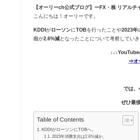
【オーリーch公式ブログ】ーFX・株 リアルチ
こんにちは！オーリーです。
KDDI
が
ローソン
に
TOB
を行ったことや
2023年
出
が
2.6%減
となったことについて考察していき
↓↓↓YouT
⇒オ
では、
ぜひ最
Table of Contents
KDDIがローソンにTOBへ。
2023年消費支出は2.6%減か。