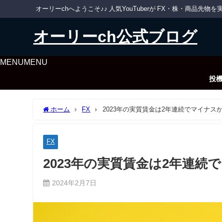
オーリーchへようこそ♪♪ 人気YouTuberが FX・株・商品
オーリーch公式ブログ
MENU
MENU
投
ホーム
FX
2023年の実質賃金は2年連続でマイナス
FX
2023年の実質賃金は2年連続
2024年2月7日