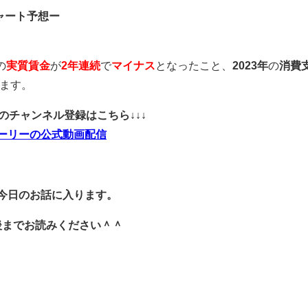
ャート予想ー
の
実質賃金
が
2年連続
で
マイナス
となったこと、
2023年
の
消費
ます。
ubeのチャンネル登録はこちら↓↓↓
ーリーの公式動画配信
今日のお話に入ります。
後までお読みください＾＾