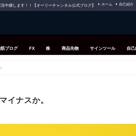
ホーム
自己紹介
先物を実況中継します！！【オーリーチャンネル公式ブログ】
機筋ブログ
FX
株
商品先物
サインツール
自己
か。
でマイナスか。