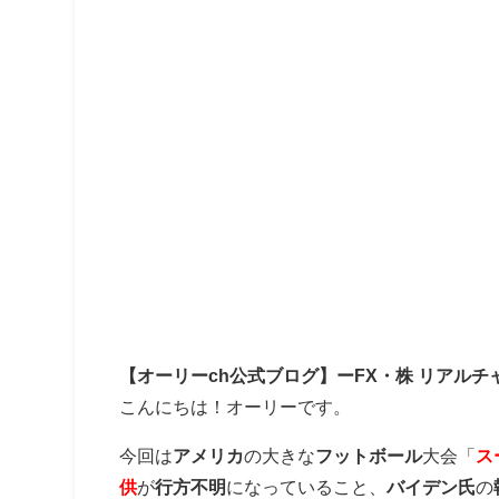
【オーリーch公式ブログ】ーFX・株 リアルチ
こんにちは！オーリーです。
今回は
アメリカ
の大きな
フットボール
大会「
ス
供
が
行方不明
になっていること、
バイデン氏
の