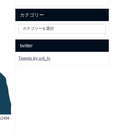
カテゴリー
twitter
Tweets by orli_fx
52494 -