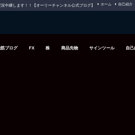
ホーム
自己紹介
先物を実況中継します！！【オーリーチャンネル公式ブログ】
機筋ブログ
FX
株
商品先物
サインツール
自己