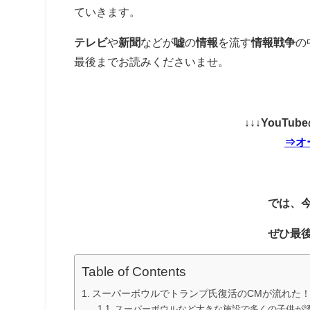
ていきます。
テレビ
や
新聞
などが
嘘
の
情報
を流す
情報戦争
の
最後までお読みくださいませ。
↓↓↓YouT
⇒オ
では、
ぜひ最
Table of Contents
スーパーボウルでトランプ氏復活のCMが流れた
スーパーボウルなど大きな施設で多くの子供が