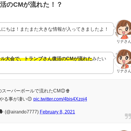
活のCMが流れた！？
んにちは！またまた大きな情報が入ってきましたよ！
リナさ
ル大会で、トランプさん復活のCMが流れた
みたい
リナさ
スーパーボールで流れたCM😊🍿
やる事が凄い😊
pic.twitter.com/4bis4Xzoj4
(@airando7777)
February 8, 2021