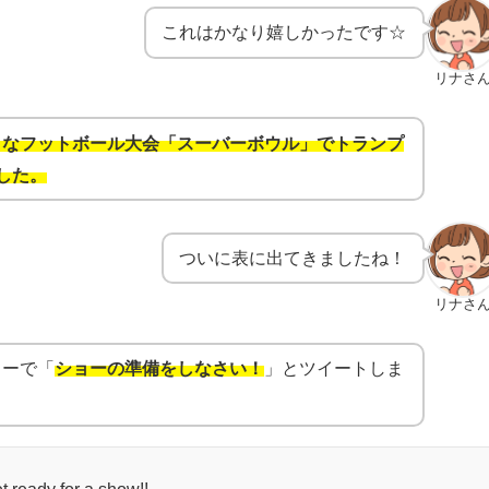
これはかなり嬉しかったです☆
リナさ
きなフットボール大会「スーバーボウル」でトランプ
した。
ついに表に出てきましたね！
リナさ
ターで「
ショーの準備をしなさい！
」とツイートしま
t ready for a show!!