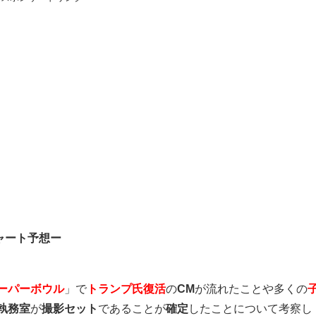
ャート予想ー
ーパーボウル
」で
トランプ氏復活
の
CM
が流れたことや多くの
執務室
が
撮影セット
であることが
確定
したことについて考察し