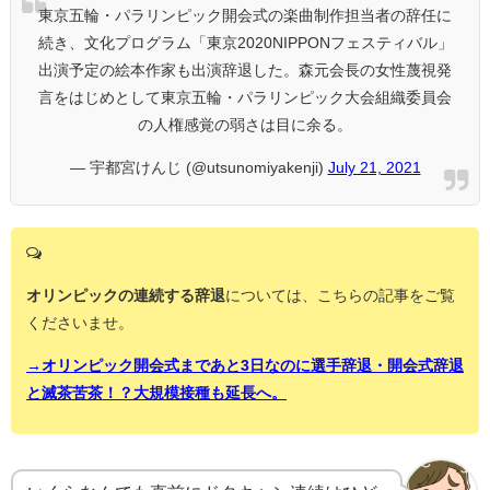
東京五輪・パラリンピック開会式の楽曲制作担当者の辞任に
続き、文化プログラム「東京2020NIPPONフェスティバル」
出演予定の絵本作家も出演辞退した。森元会長の女性蔑視発
言をはじめとして東京五輪・パラリンピック大会組織委員会
の人権感覚の弱さは目に余る。
— 宇都宮けんじ (@utsunomiyakenji)
July 21, 2021
オリンピックの連続する辞退
については、こちらの記事をご覧
くださいませ。
→オリンピック開会式まであと3日なのに選手辞退・開会式辞退
と滅茶苦茶！？大規模接種も延長へ。