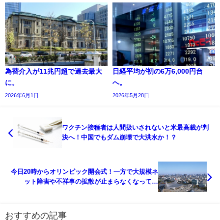
為替介入が11兆円超で過去最大
日経平均が初の6万6,000円台
に。
へ。
2026年6月1日
2026年5月28日
ワクチン接種者は人間扱いされないと米最高裁が判
決へ！中国でもダム崩壊で大洪水か！？
今日20時からオリンピック開会式！一方で大規模ネ
ット障害や不祥事の拡散が止まらなくなってい
る！？
おすすめの記事