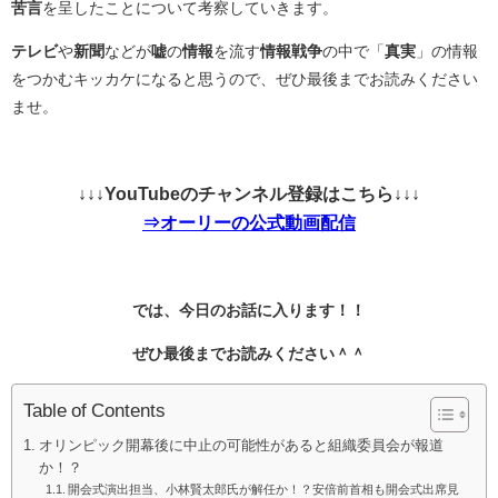
苦言
を呈したことについて考察していきます。
テレビ
や
新聞
などが
嘘
の
情報
を流す
情報戦争
の中で「
真実
」の情報
をつかむキッカケになると思うので、ぜひ最後までお読みください
ませ。
↓↓↓YouTubeのチャンネル登録はこちら↓↓↓
⇒オーリーの公式動画配信
では、今日のお話に入ります！！
ぜひ最後までお読みください＾＾
Table of Contents
オリンピック開幕後に中止の可能性があると組織委員会が報道
か！？
開会式演出担当、小林賢太郎氏が解任か！？安倍前首相も開会式出席見