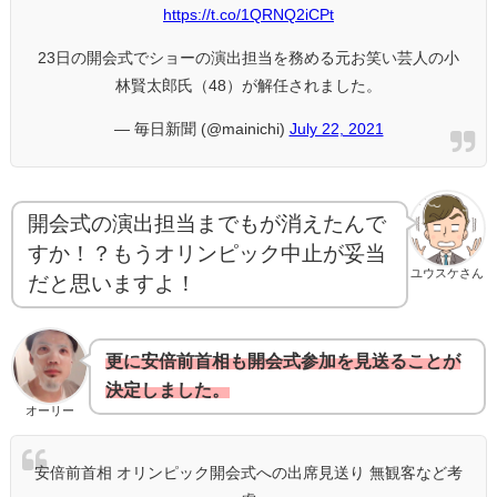
https://t.co/1QRNQ2iCPt
23日の開会式でショーの演出担当を務める元お笑い芸人の小
林賢太郎氏（48）が解任されました。
— 毎日新聞 (@mainichi)
July 22, 2021
開会式の演出担当までもが消えたんで
すか！？もうオリンピック中止が妥当
ユウスケさん
だと思いますよ！
更に安倍前首相も開会式参加を見送ることが
決定しました。
オーリー
安倍前首相 オリンピック開会式への出席見送り 無観客など考