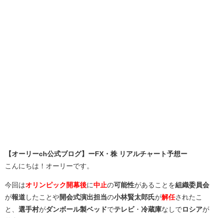
【オーリーch公式ブログ】ーFX・株 リアルチャート予想ー
こんにちは！オーリーです。
今回は
オリンピック開幕後
に
中止
の
可能性
があることを
組織委員会
が
報道
したことや
開会式演出担当
の
小林賢太郎氏
が
解任
されたこ
と、
選手村
が
ダンボール製ベッド
で
テレビ
・
冷蔵庫
なしで
ロシア
が