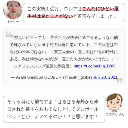
この実態を受け、ロシアは
こんなにひどい選
手村は見たことがない
と苦言を呈しました。
オーリー
「控え目に言っても、選手たちが快適に過ごせるような目的
で施されていない選手村の状況に驚いている。この状態は21
世紀の日本ではない。（東京大会の）選手村は中世の時代に
ある。私は構わないのだが、選手たちがかわいそうだ」（ロ
シアフェンシング連盟の副会長）
https://t.co/pgi0Ig1B8V
— Asahi Shimbun GLOBE＋ (@asahi_globe)
July 20, 2021
そりゃ当たり前ですよ！はるばる海外から来
日された選手をおもてなしとしてダンボール
ユウスケさん
ベッドとか、ナメてるのか！？と思います！