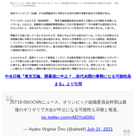
中央日報『東京五輪、開幕後に中止？…前代未聞の事態になる可能性高
まる』より引用
JST16:00のCNNニュース。オリンピック組織委員会幹部は最
後のギリギリで大会が中止になる可能性も示唆と報道。
pic.twitter.com/yAEIYxdG8U
— Ayako Virginie Ôno (@aktebf)
July 21, 2021