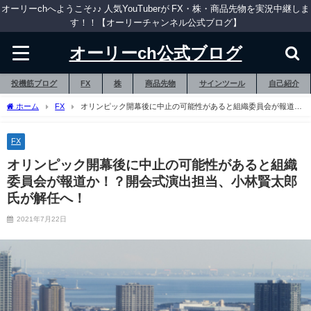
オーリーchへようこそ♪♪ 人気YouTuberが FX・株・商品先物を実況中継しま
す！！【オーリーチャンネル公式ブログ】
オーリーch公式ブログ
投機筋ブログ
FX
株
商品先物
サインツール
自己紹介
ホーム
FX
オリンピック開幕後に中止の可能性があると組織委員会が報道
か！？開会式演出担当、小林賢太郎氏が解任へ！
FX
オリンピック開幕後に中止の可能性があると組織
委員会が報道か！？開会式演出担当、小林賢太郎
氏が解任へ！
2021年7月22日