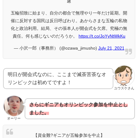
慮
五輪招致に始まり、自分の都合で無理やり一年だけ延期。開
催に反対する国民は反日呼ばわり。あからさまな五輪の私物
化と政治利用。結局、その張本人が開会式を欠席。究極の無
責任。何も感じないのだろうか。
https://t.co/JoYyNtWkKu
— 小沢一郎（事務所） (@ozawa_jimusho)
July 21, 2021
明日が開会式なのに、ここまで滅茶苦茶なオ
リンピックは初めてですよ！
ユウスケさん
さらにギニアもオリンピック参加を中止とし
ました。
オーリー
【資金難?ギニアが五輪参加を中止】