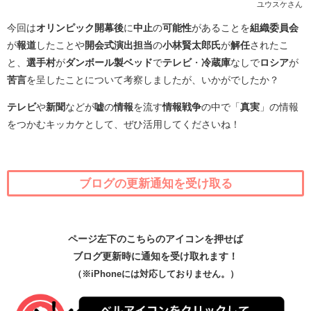
ユウスケさん
今回は
オリンピック開幕後
に
中止
の
可能性
があることを
組織委員会
が
報道
したことや
開会式演出担当
の
小林賢太郎氏
が
解任
されたこ
と、
選手村
が
ダンボール製ベッド
で
テレビ
・
冷蔵庫
なしで
ロシア
が
苦言
を呈したことについて考察しましたが、いかがでしたか？
テレビ
や
新聞
などが
嘘
の
情報
を流す
情報戦争
の中で「
真実
」の情報
をつかむキッカケとして、ぜひ活用してくださいね！
ブログの更新通知を受け取る
ページ左下のこちらのアイコンを押せば
ブログ更新時に通知を受け取れます！
（※iPhoneには対応しておりません。）