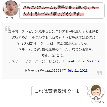
さらにバスルームも選手団用と謳いながら一
人入れるレベルの狭さだそうです。
オーリー
選手村 テレビ、冷蔵庫なしはロシア側が発注せずと組織委
は説明するが、ホテルでも民宿でもテレビ冷蔵庫は必需品。
それを追加オーダーとは、貧乏国は我慢しろか。
「バスルームは飛行機の座席のようだ」などの苦情も。
3兆円はどこに。
アスリートファーストは、どこに。
https://t.co/otaHMzXfNS
— あらかわ (@kazu10233147)
July 21, 2021
これは苦情殺到ですよ！
ユウスケさん