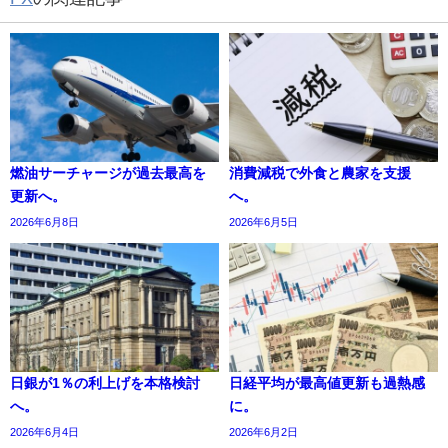
燃油サーチャージが過去最高を
消費減税で外食と農家を支援
更新へ。
へ。
2026年6月8日
2026年6月5日
日銀が1％の利上げを本格検討
日経平均が最高値更新も過熱感
へ。
に。
2026年6月4日
2026年6月2日