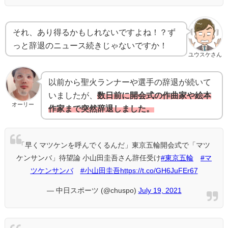
それ、あり得るかもしれないですよね！？ず
っと辞退のニュース続きじゃないですか！
ユウスケさん
以前から聖火ランナーや選手の辞退が続いて
いましたが、
数日前に開会式の作曲家や絵本
オーリー
作家まで突然辞退しました。
「早くマツケンを呼んでくるんだ」東京五輪開会式で「マツ
ケンサンバ」待望論 小山田圭吾さん辞任受け
#東京五輪
#マ
ツケンサンバ
#小山田圭吾
https://t.co/GH6JuFEr67
— 中日スポーツ (@chuspo)
July 19, 2021