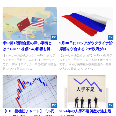
FX
FX
米中第1段階合意の深い事情と
9月30日にロシアがウクライナ沿
は？GDP・株価への影響も解
岸部を併合する？米政府がロシ
説！
ア在住自国民に向けて出国勧告
【オーリーch公式ブログ】ーFX・株 リア
【オーリーch公式ブログ】ーFX・株 リア
ルチャート予想ー こんにちは！オーリー
ルチャート予想ー こんにちは！オーリー
へ。
です。 前回はアメリカ・中国の第1段階合
です。 今回は英中銀が長期国債の一時買
意について解説してお...
い入れを発表したことや...
FX
FX
【FX・投機筋チャート】ドル円
2024年の人手不足倒産が過去最