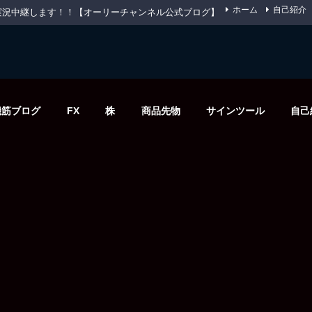
ホーム
自己紹介
先物を実況中継します！！【オーリーチャンネル公式ブログ】
機筋ブログ
FX
株
商品先物
サインツール
自己