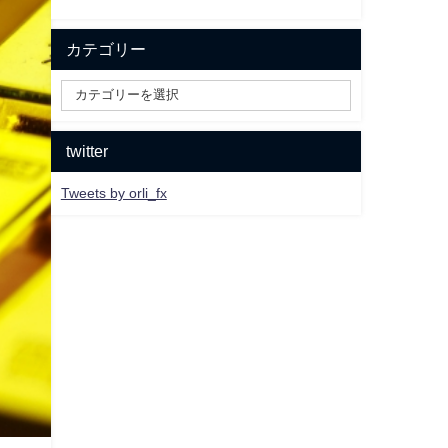
カテゴリー
twitter
Tweets by orli_fx