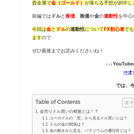
貴金属で
金（ゴールド）
が落ちる予想が的中し
前編では
ドル
と
株価
、
株価
や
金
の
連動性
を中心
今回は
金
と
ドル
の
連動性
について
FX初心者
で
ます
ので
ぜひ最後までお読みくださいね！
↓↓↓YouT
⇒オ
では、
Table of Contents
金売りドル買いの根拠とは！？
ユーロドルの「窓」から見るドル買いとは？
ドルの金の関係は？
金の動きから見る、パラジウムの優位性とは？