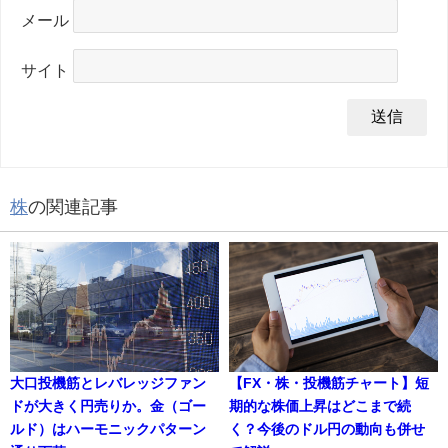
メール
サイト
株
の関連記事
大口投機筋とレバレッジファン
【FX・株・投機筋チャート】短
ドが大きく円売りか。金（ゴー
期的な株価上昇はどこまで続
ルド）はハーモニックパターン
く？今後のドル円の動向も併せ