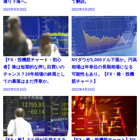
通り下落へ。
て解説。
2022年9月20日
2022年5月29日
【FX・投機筋チャート・初心
NYダウが1,000ドル下落か。円高
者】株は短期的な押し目買いの
相場は年単位の長期相場になる
チャンス？10年相場の終焉とし
可能性もあり。【FX・株・投機
ての暴落はまだ序章か。
筋チャート】
2022年5月15日
2022年4月24日
【FX・株】ドル円が反発するタ
【FX・株・投機筋チャート】NY