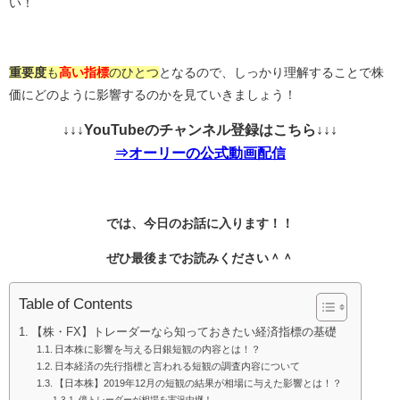
い！
重要度
も
高い指標
のひとつ
となるので、しっかり理解することで株
価にどのように影響するのかを見ていきましょう！
↓↓↓YouTubeのチャンネル登録はこちら↓↓↓
⇒オーリーの公式動画配信
では、今日のお話に入ります！！
ぜひ最後までお読みください＾＾
Table of Contents
【株・FX】トレーダーなら知っておきたい経済指標の基礎
日本株に影響を与える日銀短観の内容とは！？
日本経済の先行指標と言われる短観の調査内容について
【日本株】2019年12月の短観の結果が相場に与えた影響とは！？
億トレーダーが相場を実況中継！