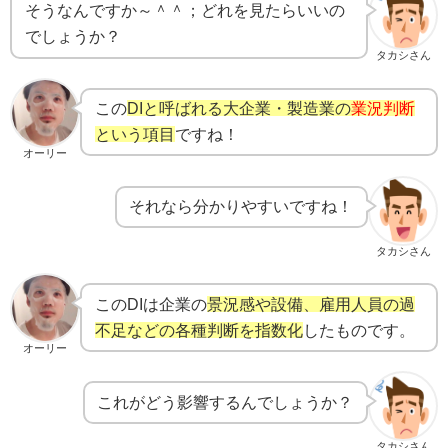
そうなんですか～＾＾；どれを見たらいいの
でしょうか？
タカシさん
この
DIと呼ばれる大企業・製造業の
業況判断
という項目
ですね！
オーリー
それなら分かりやすいですね！
タカシさん
このDIは
企業の
景況感や設備、雇用人員の過
不足などの各種判断を指数化
したものです。
オーリー
これがどう影響するんでしょうか？
タカシさん