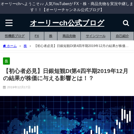
オーリーchへようこそ♪♪ 人気YouTuberが FX・株・商品先物を実況中継しま
す！！【オーリーチャンネル公式ブログ】
オーリーch公式ブログ
投機筋ブログ
FX
株
商品先物
サインツール
自己紹介
ホーム
株
【初心者必見】日銀短観DI第4四半期2019年12月の結果が株価に
与える影響とは！？
株
【初心者必見】日銀短観DI第4四半期2019年12月
の結果が株価に与える影響とは！？
2019年12月17日