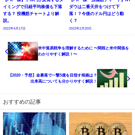
イミングで日経平均株価も下落
ダウは二番天井をつけて下
する？ 投機筋チャートより解
落！？今後のドル円はどう動
説。
く？
2022年4月17日
2022年2月20日
米中貿易戦争を理解するために 〜関税と米中関係を
わかりやすく解説！〜
【2020・予想】金暴落で一撃5億を目指す根拠は？
出来高についても分かりやすく解説！
おすすめの記事