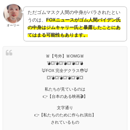
ただゴムマスク人間の中身がバラされたとい
うのは、
FOXニュースがゴム人間バイデン氏
オーリー
の中身はジムキャリー氏と暴露したことにあ
てはまる可能性もあります。
🚨【号外】🚨OMG🚨
💣💥💣💥💣💥💣💥💣
🦊FOX 完全デクラス😳🦊
💥💣💥💣💥💣💥💣💥
私たちが見ているのは
👉【台本のある映画🎬】
文字通り
👉【私たちのために作られ演出】
されているもの