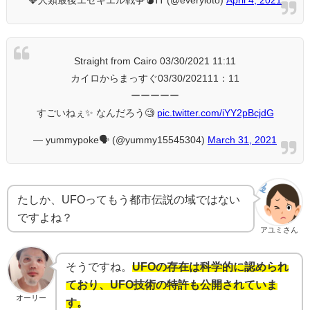
💎人類最後エゼキエル戦争💣⛩ (@everyloto)
April 4, 2021
Straight from Cairo 03/30/2021 11:11
カイロからまっすぐ03/30/202111：11
ーーーーー
すごいねぇ✨ なんだろう🧐
pic.twitter.com/iYY2pBcjdG
— yummypoke🗣️ (@yummy15545304)
March 31, 2021
たしか、UFOってもう都市伝説の域ではない
ですよね？
アユミさん
そうですね。
UFOの存在は科学的に認められ
ており、UFO技術の特許も公開されていま
オーリー
す。