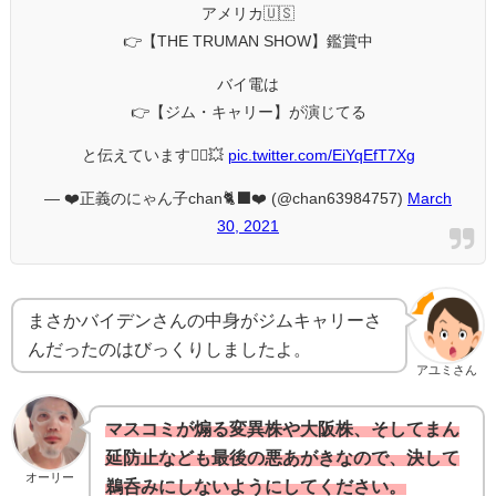
アメリカ🇺🇸
👉【THE TRUMAN SHOW】鑑賞中
バイ電は
👉【ジム・キャリー】が演じてる
と伝えています💁‍♀️💥
pic.twitter.com/EiYqEfT7Xg
— ❤️正義のにゃん子chan🐈‍⬛❤️ (@chan63984757)
March
30, 2021
まさかバイデンさんの中身がジムキャリーさ
んだったのはびっくりしましたよ。
アユミさん
マスコミが煽る変異株や大阪株、そしてまん
延防止なども最後の悪あがきなので、決して
オーリー
鵜呑みにしないようにしてください。