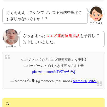
えぇえええ！？シンプソンズ予言的中率すご
すぎじゃないですか！？
アユミさん
さっき述べた
スエズ運河座礁事故
も予言して
的中していました。
オーリー
シンプソンズで『スエズ運河座礁』を予測⁉️
エバーグーンってはっきり言ってます😎
pic.twitter.com/eTVZYw8cWj
— Momo17💘🗣 (@momoca_mel_nana)
March 30, 2021