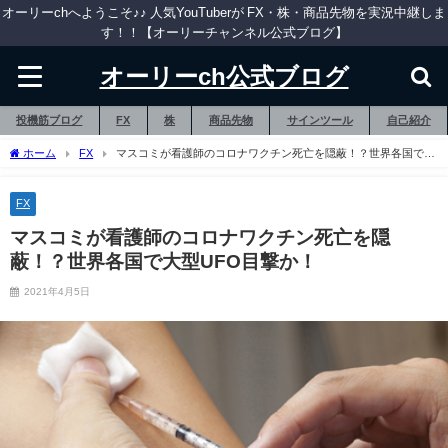
オーリーchへようこそ♪♪ 人気YouTuberが FX・株・商品先物を実況中継しま
す！！【オーリーチャンネル公式ブログ】
オーリーch公式ブログ
投機筋ブログ
FX
株
商品先物
サインツール
自己紹介
ホーム
FX
マスコミが看護師のコロナワクチン死亡を隠蔽！？世界各国で大
型UFO目撃か！
FX
マスコミが看護師のコロナワクチン死亡を隠
蔽！？世界各国で大型UFO目撃か！
2021年4月5日