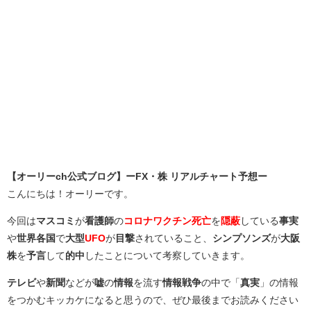
【オーリーch公式ブログ】ーFX・株 リアルチャート予想ー
こんにちは！オーリーです。
今回は
マスコミ
が
看護師
の
コロナワクチン死亡
を
隠蔽
している
事実
や
世界各国
で
大型
UFO
が
目撃
されていること、
シンプソンズ
が
大阪
株
を
予言
して
的中
したことについて考察していきます。
テレビ
や
新聞
などが
嘘
の
情報
を流す
情報戦争
の中で「
真実
」の情報
をつかむキッカケになると思うので、ぜひ最後までお読みください