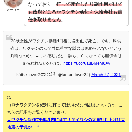
なっており、
打って死亡したり副作用が出て
オーリー
も政府どころかワクチン会社も保険会社も責
任を取りません
。
26歳女性がワクチン接種4日後に脳出血で死亡。でも、厚労
省は、ワクチンの安全性に重大な懸念は認められないという
判断なのか。→この感じだと、誰も、亡くなっても賠償金は
支払われないのでは。
https://t.co/6auBMeM8Xy
— köttur-lover2㍍2㍍🐱 (@kottur_lover22)
March 27, 2021
コロナワクチンを絶対に打ってはいけない理由
については、こ
ちらの記事をご覧くださいませ。
→ワクチン接種で5年以内に死亡！？イワシの大量打ち上げは大
地震の予兆か！？