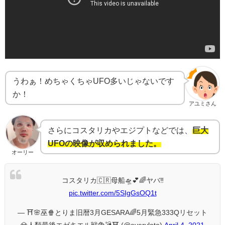
うわぁ！めちゃくちゃUFO多いじゃないです
か！
アユミさん
さらにコスタリカやエジプトなどでは、
巨大
UFOの映像が収められました。
オーリー
コスタリカ🇨🇷母船🛸💕🌈ヤバ‼︎
pic.twitter.com/5SIgGsOQ1t
— ⛩🌸巫🍿とりま旧暦3月GESARA🌈5月緊急333Qリセット