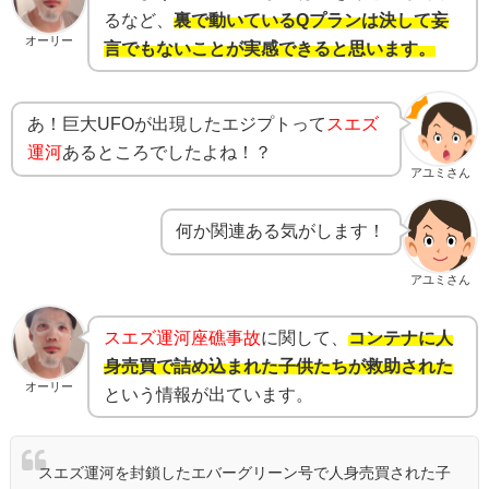
るなど、
裏で動いているQプランは決して妄
オーリー
言でもないことが実感できると思います。
あ！巨大UFOが出現したエジプトって
スエズ
運河
あるところでしたよね！？
アユミさん
何か関連ある気がします！
アユミさん
スエズ運河座礁事故
に関して、
コンテナに人
身売買で詰め込まれた子供たちが救助された
オーリー
という情報が出ています。
スエズ運河を封鎖したエバーグリーン号で人身売買された子