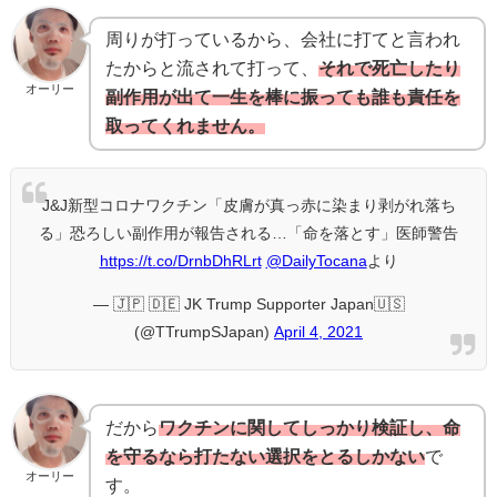
周りが打っているから、会社に打てと言われ
たからと流されて打って、
それで死亡したり
オーリー
副作用が出て一生を棒に振っても誰も責任を
取ってくれません。
J&J新型コロナワクチン「皮膚が真っ赤に染まり剥がれ落ち
る」恐ろしい副作用が報告される…「命を落とす」医師警告
https://t.co/DrnbDhRLrt
@DailyTocana
より
— 🇯🇵 🇩🇪 JK Trump Supporter Japan🇺🇸
(@TTrumpSJapan)
April 4, 2021
だから
ワクチンに関してしっかり検証し、命
を守るなら打たない選択をとるしかない
で
オーリー
す。