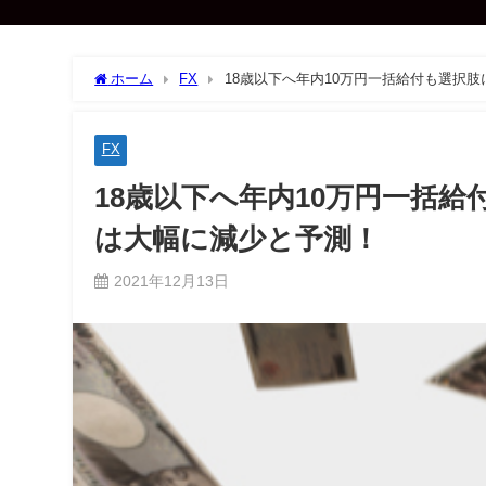
ホーム
FX
18歳以下へ年内10万円一括給付も選択肢
FX
18歳以下へ年内10万円一括給
は大幅に減少と予測！
2021年12月13日