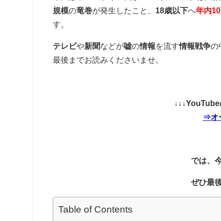
規模
の
竜巻
が発生したこと、
18歳以下
へ
年内1
す。
テレビ
や
新聞
などが
嘘
の
情報
を流す
情報戦争
の
最後までお読みくださいませ。
↓↓↓YouT
⇒オ
では、
ぜひ最
Table of Contents