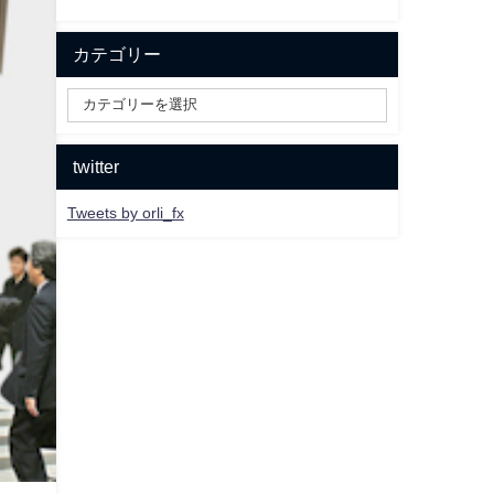
カテゴリー
twitter
Tweets by orli_fx