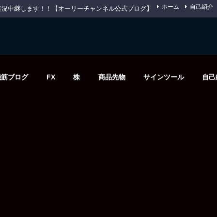
ホーム
自己紹介
先物を実況中継します！！【オーリーチャンネル公式ブログ】
機筋ブログ
FX
株
商品先物
サインツール
自己