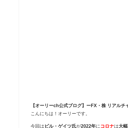
【オーリーch公式ブログ】ーFX・株 リアルチ
こんにちは！オーリーです。
今回は
ビル・ゲイツ氏
が
2022年
に
コロナ
は
大幅