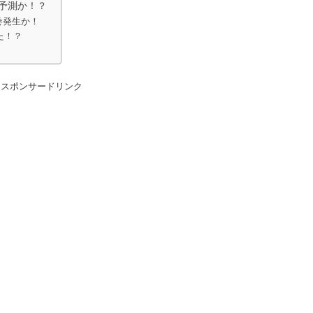
と予測か！？
巻発生か！
た！？
スポンサードリンク