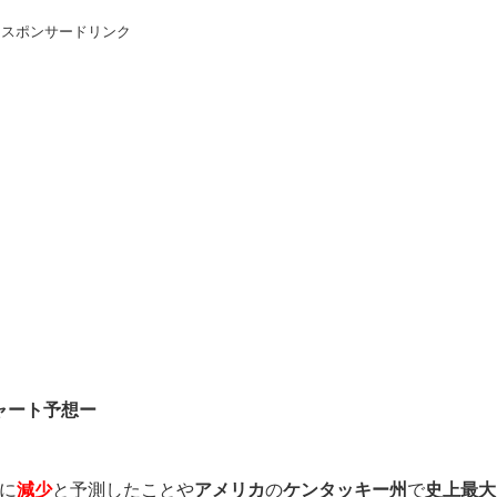
スポンサードリンク
ャート予想ー
に
減少
と予測したことや
アメリカ
の
ケンタッキー州
で
史上最大