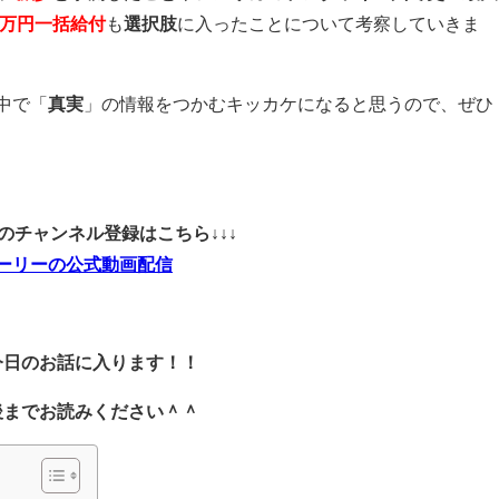
0万円一括給付
も
選択肢
に入ったことについて考察していきま
中で「
真実
」の情報をつかむキッカケになると思うので、ぜひ
ubeのチャンネル登録はこちら↓↓↓
ーリーの公式動画配信
今日のお話に入ります！！
後までお読みください＾＾