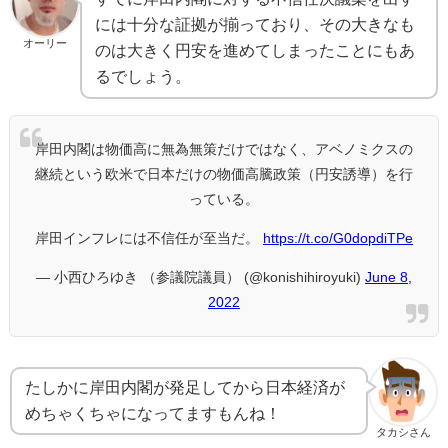
には十分な証拠が揃っており、その大きなも
オーリー
のは大きく円安を進めてしまったことにもあ
るでしょう。
岸田内閣は物価高に無為無策だけではなく、アベノミクスの
継続という欧米で日本だけの物価高騰政策（円安誘導）を行
っている。
岸田インフレには不信任が至当だ。
https://t.co/G0dopdiTPe
— 小西ひろゆき （参議院議員） (@konishihiroyuki)
June 8,
2022
たしかに岸田内閣が発足してから日本経済が
めちゃくちゃになってますもんね！
タカシさん