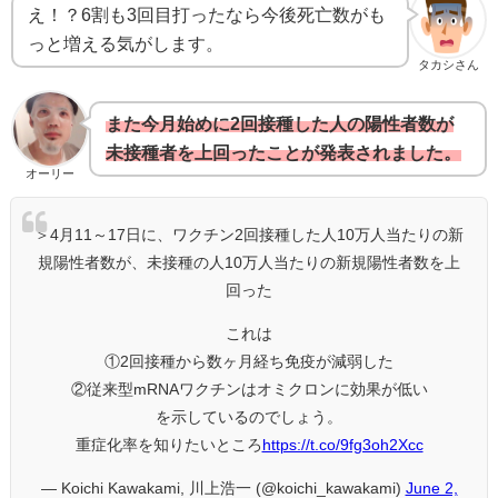
え！？6割も3回目打ったなら今後死亡数がも
っと増える気がします。
タカシさん
また今月始めに2回接種した人の陽性者数が
未接種者を上回ったことが発表されました。
オーリー
＞4月11～17日に、ワクチン2回接種した人10万人当たりの新
規陽性者数が、未接種の人10万人当たりの新規陽性者数を上
回った
これは
①2回接種から数ヶ月経ち免疫が減弱した
②従来型mRNAワクチンはオミクロンに効果が低い
を示しているのでしょう。
重症化率を知りたいところ
https://t.co/9fg3oh2Xcc
— Koichi Kawakami, 川上浩一 (@koichi_kawakami)
June 2,