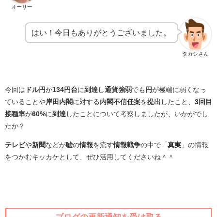
オーリー
はい！今日もありがとうございました。
タカシさん
今回は
ドル円
が
134円台
に
到達
し
通貨強弱
でも
円
が極端に弱くなっ
ていることや
岸田内閣
に対する
内閣不信任案
を
提出
したこと、
3回目
接種率
が
60%
に
到達
したことについて考察しましたが、いかがでし
たか？
テレビ
や
新聞
などが
嘘
の
情報
を流す
情報戦争
の中で「
真実
」の情報
をつかむキッカケとして、ぜひ活用してくださいね＾＾
ブログの更新通知を受け取る