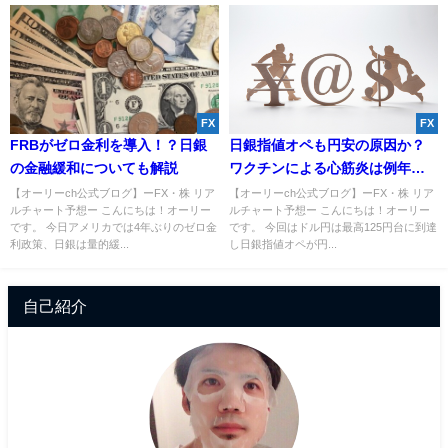
FX
FX
FRBがゼロ金利を導入！？日銀
日銀指値オペも円安の原因か？
の金融緩和についても解説
ワクチンによる心筋炎は例年の
約155倍に増加へ。
【オーリーch公式ブログ】ーFX・株 リア
【オーリーch公式ブログ】ーFX・株 リア
ルチャート予想ー こんにちは！オーリー
ルチャート予想ー こんにちは！オーリー
です。 今日アメリカでは4年ぶりのゼロ金
です。 今回はドル円は最高125円台に到達
利政策、日銀は量的緩...
し日銀指値オペが円...
自己紹介