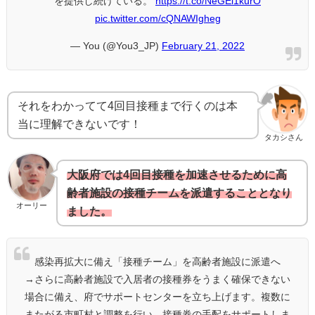
を提供し続けている。
https://t.co/NeGEi1kurO
pic.twitter.com/cQNAWIgheg
— You (@You3_JP)
February 21, 2022
それをわかってて4回目接種まで行くのは本
当に理解できないです！
タカシさん
大阪府では4回目接種を加速させるために高
齢者施設の接種チームを派遣することとなり
オーリー
ました。
感染再拡大に備え「接種チーム」を高齢者施設に派遣へ
→さらに高齢者施設で入居者の接種券をうまく確保できない
場合に備え、府でサポートセンターを立ち上げます。複数に
またがる市町村と調整を行い、接種券の手配をサポートしま