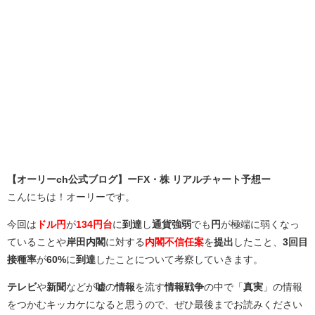
【オーリーch公式ブログ】ーFX・株 リアルチャート予想ー
こんにちは！オーリーです。
今回は
ドル円
が
134円台
に
到達
し
通貨強弱
でも
円
が極端に弱くなっ
ていることや
岸田内閣
に対する
内閣不信任案
を
提出
したこと、
3回目
接種率
が
60%
に
到達
したことについて考察していきます。
テレビ
や
新聞
などが
嘘
の
情報
を流す
情報戦争
の中で「
真実
」の情報
をつかむキッカケになると思うので、ぜひ最後までお読みください