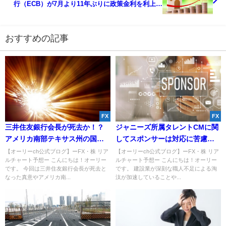
行（ECB）が7月より11年ぶりに政策金利を利上げ
か。
おすすめの記事
FX
FX
三井住友銀行会長が死去か！？
ジャニーズ所属タレントCMに関
アメリカ南部テキサス州の国境
してスポンサーは対応に苦慮
で戦争勃発！
か。
【オーリーch公式ブログ】ーFX・株 リア
【オーリーch公式ブログ】ーFX・株 リア
ルチャート予想ー こんにちは！オーリー
ルチャート予想ー こんにちは！オーリー
です。 今回は三井住友銀行会長が死去と
です。 建設業が深刻な職人不足による淘
なった真意やアメリカ南...
汰が加速していることや...