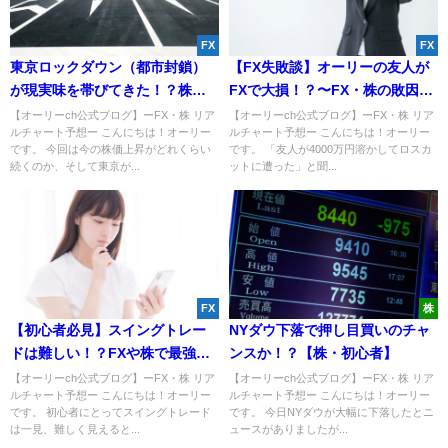
FX
FX
東京ロックダウン（都市封鎖）
【FX失敗談】オーリーの友人が
が現実味を帯びてきた！？株価
FXで大損！？〜FX・株の敗因と
への影響はどうなる？
は？
【オーリーch公式ブログ】ーFX・株 リア
【オーリーch公式ブログ】ーFX・株 リア
ルチャート予想ー こんにちは！オーリー
ルチャート予想ー こんにちは！オーリー
です。 今回は今の株価上昇がどれくらい
です。 「友人が4000万円溶かしてロスカ
続くのか、そして東京が...
ットに遭った」と聞...
FX
株
【初心者必見】スイングトレー
NYダウ下落で押し目買いのチャ
ドは難しい！？FXや株で最強の
ンスか！？【株・初心者】
狙い目とは？
【オーリーch公式ブログ】ーFX・株 リア
【オーリーch公式ブログ】ーFX・株 リア
ルチャート予想ー こんにちは！オーリー
ルチャート予想ー こんにちは！オーリー
です。 初心者にとってスイングトレード
です。 今日NYダウが大幅に下落したとニ
は一見、難しく見えると...
ュースがありましたが...