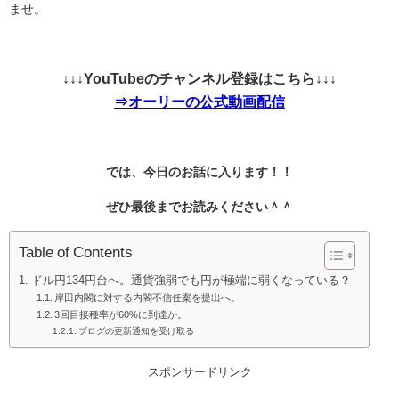
ませ。
↓↓↓YouTubeのチャンネル登録はこちら↓↓↓
⇒オーリーの公式動画配信
では、今日のお話に入ります！！
ぜひ最後までお読みください＾＾
Table of Contents
ドル円134円台へ。通貨強弱でも円が極端に弱くなっている？
岸田内閣に対する内閣不信任案を提出へ。
3回目接種率が60%に到達か。
ブログの更新通知を受け取る
スポンサードリンク