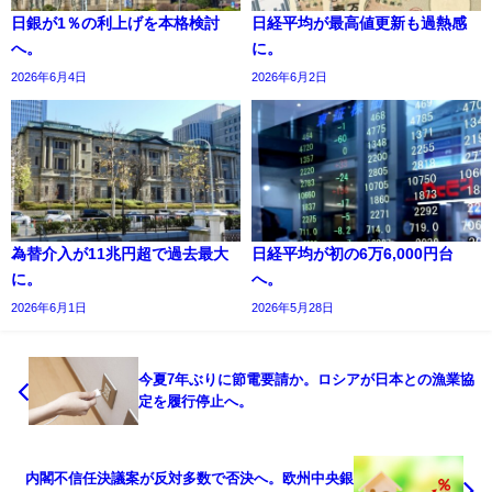
日銀が1％の利上げを本格検討
日経平均が最高値更新も過熱感
へ。
に。
2026年6月4日
2026年6月2日
為替介入が11兆円超で過去最大
日経平均が初の6万6,000円台
に。
へ。
2026年6月1日
2026年5月28日
今夏7年ぶりに節電要請か。ロシアが日本との漁業協
定を履行停止へ。
内閣不信任決議案が反対多数で否決へ。欧州中央銀