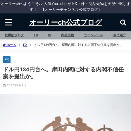
オーリーchへようこそ♪♪ 人気YouTuberが FX・株・商品先物を実況中継しま
す！！【オーリーチャンネル公式ブログ】
オーリーch公式ブログ
投機筋ブログ
FX
株
商品先物
サインツール
自己紹介
ホーム
FX
ドル円134円台へ。岸田内閣に対する内閣不信任案を提出か。
FX
ドル円134円台へ。岸田内閣に対する内閣不信任
案を提出か。
2022年6月9日