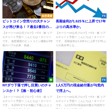
仮想通貨
FX
ビットコイン空売りの大チャン
長期金利が1.625％に上昇で17年
スが再び来る！？過去2番目の高
ぶりの高水準か。
値に！【仮想通貨・金】
【オーリーch公式ブログ】ーFX・株 リア
【オーリーch公式ブログ】ーFX・株 リア
ルチャート予想ー こんにちは！オーリー
ルチャート予想ー こんにちは！オーリー
です。 仮想通貨のビットコイン価格が3年
です。 長期金利が1.625％に上昇で17年ぶ
前のバブル以来、高値...
りの高水準とな...
株
FX
NYダウ下落で押し目買いのチャ
1人5万円の現金給付案が与党内
ンスか！？【株・初心者】
で浮上へ。
【オーリーch公式ブログ】ーFX・株 リア
【オーリーch公式ブログ】ーFX・株 リア
ルチャート予想ー こんにちは！オーリー
ルチャート予想ー こんにちは！オーリー
です。 今日NYダウが大幅に下落したとニ
です。 1人5万円の現金給付案が与党内で