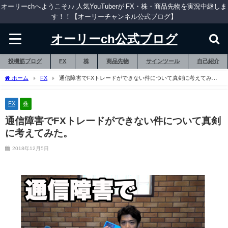
オーリーchへようこそ♪♪ 人気YouTuberが FX・株・商品先物を実況中継しま
す！！【オーリーチャンネル公式ブログ】
オーリーch公式ブログ
投機筋ブログ
FX
株
商品先物
サインツール
自己紹介
ホーム
FX
通信障害でFXトレードができない件について真剣に考えてみ
た。
FX
株
通信障害でFXトレードができない件について真剣
に考えてみた。
2018年12月5日