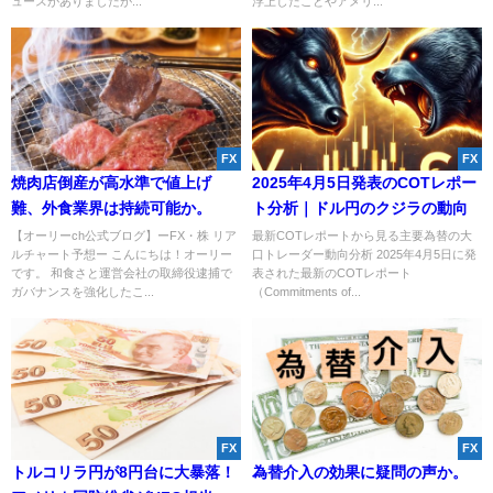
ュースがありましたが...
浮上したことやアメリ...
FX
FX
焼肉店倒産が高水準で値上げ
2025年4月5日発表のCOTレポー
難、外食業界は持続可能か。
ト分析｜ドル円のクジラの動向
【オーリーch公式ブログ】ーFX・株 リア
最新COTレポートから見る主要為替の大
ルチャート予想ー こんにちは！オーリー
口トレーダー動向分析 2025年4月5日に発
です。 和食さと運営会社の取締役逮捕で
表された最新のCOTレポート
ガバナンスを強化したこ...
（Commitments of...
FX
FX
トルコリラ円が8円台に大暴落！
為替介入の効果に疑問の声か。