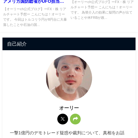
アメリカ国防総省がUFO担当部
【オーリーch公式ブログ】ーFX・株 リア
ルチャート予想ー こんにちは！オーリー
署を設立！
【オーリーch公式ブログ】ーFX・株 リア
です。 為替介入の効果に疑問の声が出て
ルチャート予想ー こんにちは！オーリー
いることや米FRBが政...
です。 今回はトルコリラ円が8円台に大暴
落したことや石油の国...
自己紹介
オーリー
一撃1億円のデモトレード疑惑や裁判について、真相をお話