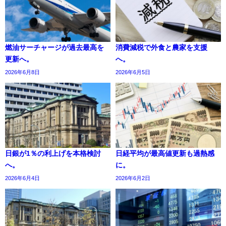
燃油サーチャージが過去最高を
消費減税で外食と農家を支援
更新へ。
へ。
2026年6月8日
2026年6月5日
日銀が1％の利上げを本格検討
日経平均が最高値更新も過熱感
へ。
に。
2026年6月4日
2026年6月2日